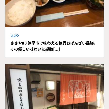
ささや
ささや#3 諫早市で味わえる絶品おばんざい昼膳。
その優しい味わいに感動[...]