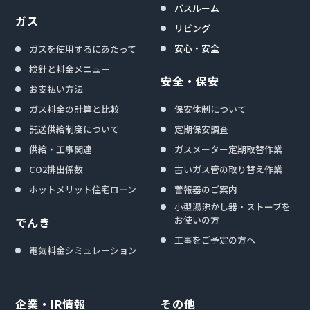
バスルーム
ガス
リビング
安心・安全
ガスを使用するにあたって
検針と料金メニュー
安全・保安
お支払い方法
ガス料金の計算と比較
保安体制について
託送供給制度について
定期保安調査
供給・工事関連
ガスメーター定期取替作業
CO2排出係数
古いガス管の取り替え作業
ホットメリット住宅ローン
警報器のご案内
小型湯沸かし器・ストーブを
お使いの方
でんき
工事をご予定の方へ
電気料金シミュレーション
企業・IR情報
その他