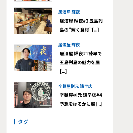
居酒屋 輝夜
居酒屋 輝夜#2 五島列
島の”輝く食材”[...]
居酒屋 輝夜
居酒屋 輝夜#1諫早で
五島列島の魅力を届
[...]
辛麺屋桝元 諫早店
辛麺屋桝元 諫早店#4
予想をはるかに超[...]
タグ