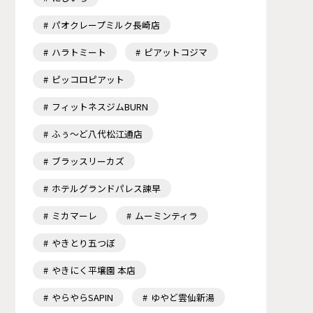
パオクレープミルク長崎店
ハラトミート
ピアットコジマ
ピッコロピアット
フィットネスジムBURN
ふぅ～ど八代松江通店
ブラッスリーカズ
ホテルグランドパレス諫早
ミカマーレ
ムーミンティラ
やきとり五つぼ
やきにく平壌園 本店
やらやらSAPIN
ゆやど雲仙新湯