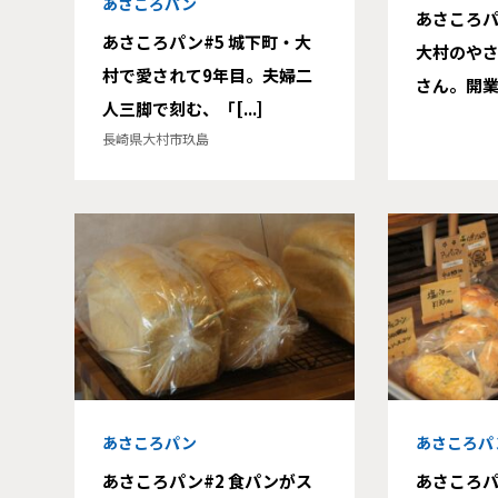
あさころパン
あさころパ
あさころパン#5 城下町・大
大村のや
村で愛されて9年目。夫婦二
さん。開業5周
人三脚で刻む、「[...]
長崎県大村市玖島
あさころパン
あさころパ
あさころパン#2 食パンがス
あさころパ