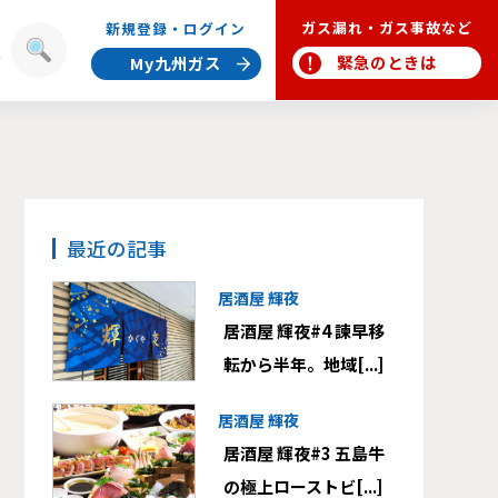
ガス漏れ・ガス事故など
新規登録・ログイン
報
緊急のときは
My九州ガス
最近の記事
居酒屋 輝夜
居酒屋 輝夜#4 諫早移
転から半年。地域[...]
居酒屋 輝夜
居酒屋 輝夜#3 五島牛
の極上ローストビ[...]