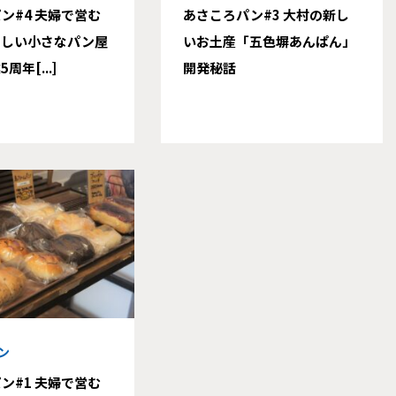
ン#4 夫婦で営む
あさころパン#3 大村の新し
さしい小さなパン屋
いお土産「五色塀あんぱん」
年[...]
開発秘話
ン
ン#1 夫婦で営む