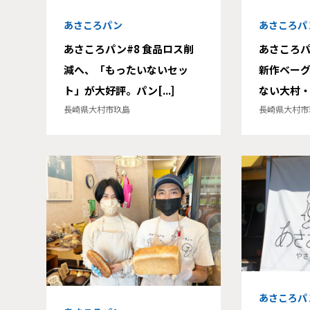
あさころパン
あさころパ
あさころパン#8 食品ロス削
あさころパ
減へ、「もったいないセッ
新作ベーグ
ト」が大好評。パン[...]
ない大村・あ
長崎県大村市玖島
長崎県大村市
あさころパ