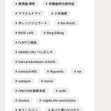
居酒屋 輝夜
辛麺屋桝元諫早店
ママさんドライ
小浜海産
オレンジジェラート
Bar Roots
BASE café
BurgるBurg
FLAFF三城店
GRAND CRU ぺんぎんや
haircare&relaxes re:birth
isemachi493
Mypoints
nai
namipan
non-ki
ONLYONE長崎本店
outhi
Qookai
vegi&cafe sunchoQoo
あさころパン
あぶり家COCOから