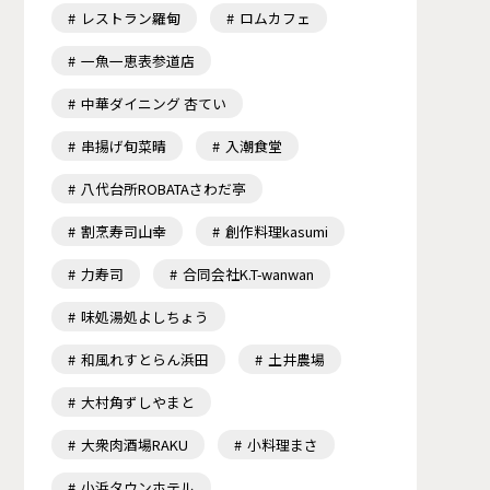
レストラン羅甸
ロムカフェ
一魚一恵表参道店
中華ダイニング 杏てい
串揚げ旬菜晴
入潮食堂
八代台所ROBATAさわだ亭
割烹寿司山幸
創作料理kasumi
力寿司
合同会社K.T-wanwan
味処湯処よしちょう
和風れすとらん浜田
土井農場
大村角ずしやまと
大衆肉酒場RAKU
小料理まさ
小浜タウンホテル