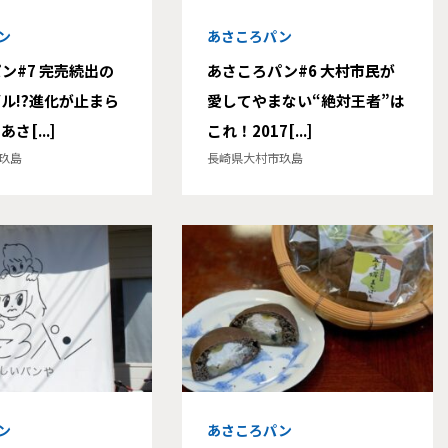
ン
あさころパン
ン#7 完売続出の
あさころパン#6 大村市民が
ル!?進化が止まら
愛してやまない“絶対王者”は
さ[...]
これ！2017[...]
玖島
長崎県大村市玖島
ン
あさころパン