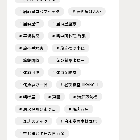
居酒屋コバラヘッタ
居酒屋ばんや
居酒屋仁
居酒屋座忘
平坂製薬
新中国料理 謙張
旅亭半水盧
旅庭福の小径
旅館國崎
旬の肴菜よね田
旬彩丹波
旬彩葉琉舟
旬魚季彩一誠
昼夜食堂HIKANCHI
朝げ屋
東園
海鮮蒸気福
炭火焼鳥ひよっこ
焼肉八屋
珈琲店ミック
白水堂思案橋本店
空と海と夕日の宿 寿楽