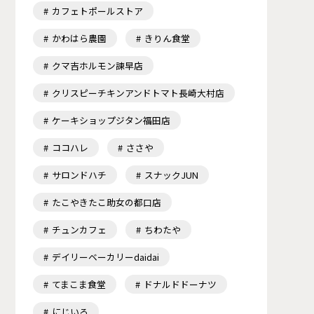
カフェトポールストア
かわはら農園
きりん食堂
クマ吉ホルモン諫早店
クリスピーチキンアンドトマト長崎大村店
ケーキショップジタン福田店
ココハレ
ささや
サロンドハチ
スナックJUN
たこやきたこ助女の都口店
チュンカフェ
ちわたや
デイリーベーカリーdaidai
てまこま食堂
ドナルドドーナツ
にじいろ