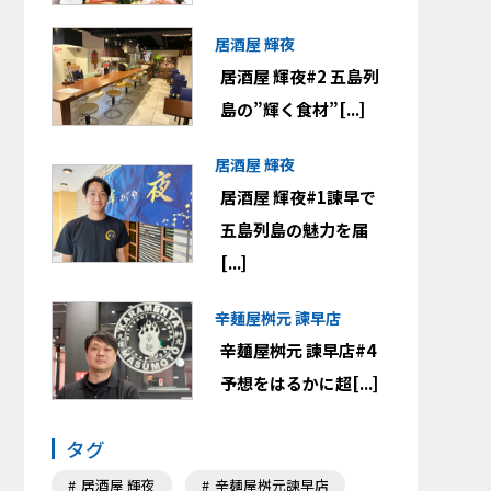
居酒屋 輝夜
居酒屋 輝夜#2 五島列
島の”輝く食材”[...]
居酒屋 輝夜
居酒屋 輝夜#1諫早で
五島列島の魅力を届
[...]
辛麺屋桝元 諫早店
辛麺屋桝元 諫早店#4
予想をはるかに超[...]
タグ
居酒屋 輝夜
辛麺屋桝元諫早店