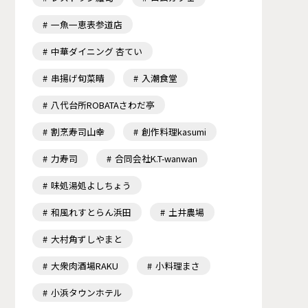
一魚一恵表参道店
中華ダイニング 杏てい
串揚げ旬菜晴
入潮食堂
八代台所ROBATAさわだ亭
割烹寿司山幸
創作料理kasumi
力寿司
合同会社K.T-wanwan
味処湯処よしちょう
和風れすとらん浜田
土井農場
大村角ずしやまと
大衆肉酒場RAKU
小料理まさ
小浜タウンホテル