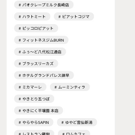
パオクレープミルク長崎店
ハラトミート
ピアットコジマ
ピッコロピアット
フィットネスジムBURN
ふぅ～ど八代松江通店
ブラッスリーカズ
ホテルグランドパレス諫早
ミカマーレ
ムーミンティラ
やきとり五つぼ
やきにく平壌園 本店
やらやらSAPIN
ゆやど雲仙新湯
レストラン羅甸
ロムカフェ