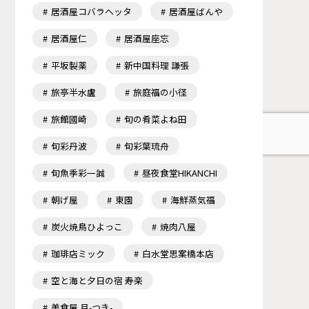
居酒屋コバラヘッタ
居酒屋ばんや
居酒屋仁
居酒屋座忘
平坂製薬
新中国料理 謙張
旅亭半水盧
旅庭福の小径
旅館國崎
旬の肴菜よね田
旬彩丹波
旬彩葉琉舟
旬魚季彩一誠
昼夜食堂HIKANCHI
朝げ屋
東園
海鮮蒸気福
炭火焼鳥ひよっこ
焼肉八屋
珈琲店ミック
白水堂思案橋本店
空と海と夕日の宿 寿楽
美食屋 月-つき-