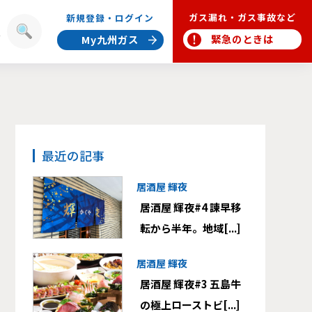
ガス漏れ・ガス事故など
新規登録・ログイン
報
緊急のときは
My九州ガス
最近の記事
居酒屋 輝夜
居酒屋 輝夜#4 諫早移
転から半年。地域[...]
居酒屋 輝夜
居酒屋 輝夜#3 五島牛
の極上ローストビ[...]