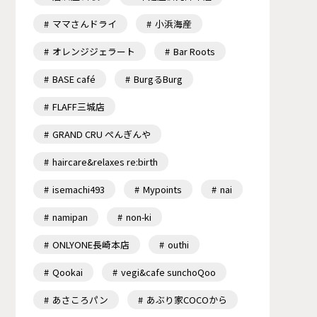
ママさんドライ
小浜海産
オレンジジェラート
Bar Roots
BASE café
BurgるBurg
FLAFF三城店
GRAND CRU ぺんぎんや
haircare&relaxes re:birth
isemachi493
Mypoints
nai
namipan
non-ki
ONLYONE長崎本店
outhi
Qookai
vegi&cafe sunchoQoo
あさころパン
あぶり家COCOから