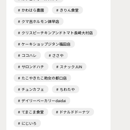
かわはら農園
きりん食堂
クマ吉ホルモン諫早店
クリスピーチキンアンドトマト長崎大村店
ケーキショップジタン福田店
ココハレ
ささや
サロンドハチ
スナックJUN
たこやきたこ助女の都口店
チュンカフェ
ちわたや
デイリーベーカリーdaidai
てまこま食堂
ドナルドドーナツ
にじいろ