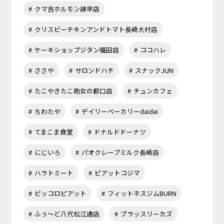
クマ吉ホルモン諫早店
クリスピーチキンアンドトマト長崎大村店
ケーキショップジタン福田店
ココハレ
ささや
サロンドハチ
スナックJUN
たこやきたこ助女の都口店
チュンカフェ
ちわたや
デイリーベーカリーdaidai
てまこま食堂
ドナルドドーナツ
にじいろ
パオクレープミルク長崎店
ハラトミート
ピアットコジマ
ピッコロピアット
フィットネスジムBURN
ふぅ～ど八代松江通店
ブラッスリーカズ