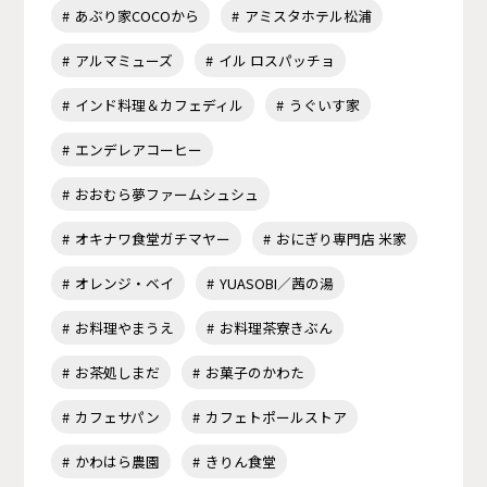
あぶり家COCOから
アミスタホテル松浦
アルマミューズ
イル ロスパッチョ
インド料理＆カフェディル
うぐいす家
エンデレアコーヒー
おおむら夢ファームシュシュ
オキナワ食堂ガチマヤー
おにぎり専門店 米家
オレンジ・ベイ
YUASOBI／茜の湯
お料理やまうえ
お料理茶寮きぶん
お茶処しまだ
お菓子のかわた
カフェサパン
カフェトポールストア
かわはら農園
きりん食堂