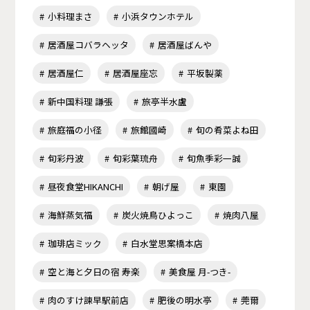
小料理まさ
小浜タウンホテル
居酒屋コバラヘッタ
居酒屋ばんや
居酒屋仁
居酒屋座忘
平坂製薬
新中国料理 謙張
旅亭半水盧
旅庭福の小径
旅館國崎
旬の肴菜よね田
旬彩丹波
旬彩葉琉舟
旬魚季彩一誠
昼夜食堂HIKANCHI
朝げ屋
東園
海鮮蒸気福
炭火焼鳥ひよっこ
焼肉八屋
珈琲店ミック
白水堂思案橋本店
空と海と夕日の宿 寿楽
美食屋 月-つき-
肉のすけ諫早駅前店
肥後の明水亭
莞爾