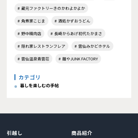
蔵元ファクトリーきのかわよかよか
角煮家こじま
酒処かずおうどん
野中精肉店
長崎からあげ初代たかまさ
隠れ家レストランフレア
雲仙みかどホテル
雲仙温泉青雲荘
麺やJUNK FACTORY
カテゴリ
暮しを楽しむの手帖
引越し
商品紹介