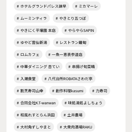
ホテルグランドパレス諫早
ミカマーレ
ムーミンティラ
やきとり五つぼ
やきにく平壌園 本店
やらやらSAPIN
ゆやど雲仙新湯
レストラン羅甸
ロムカフェ
一魚一恵表参道店
中華ダイニング 杏てい
串揚げ旬菜晴
入潮食堂
八代台所ROBATAさわだ亭
割烹寿司山幸
創作料理kasumi
力寿司
合同会社K.T-wanwan
味処湯処よしちょう
和風れすとらん浜田
土井農場
大村角ずしやまと
大衆肉酒場RAKU