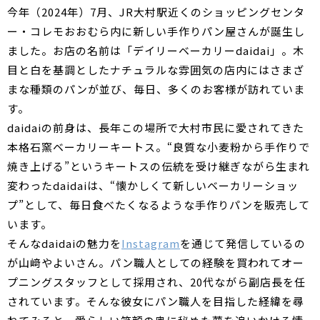
今年（2024年）7月、JR大村駅近くのショッピングセンタ
ー・コレモおおむら内に新しい手作りパン屋さんが誕生し
ました。お店の名前は「デイリーベーカリーdaidai」。木
目と白を基調としたナチュラルな雰囲気の店内にはさまざ
まな種類のパンが並び、毎日、多くのお客様が訪れていま
す。
daidaiの前身は、長年この場所で大村市民に愛されてきた
本格石窯ベーカリーキートス。“良質な小麦粉から手作りで
焼き上げる”というキートスの伝統を受け継ぎながら生まれ
変わったdaidaiは、“懐かしくて新しいベーカリーショッ
プ”として、毎日食べたくなるような手作りパンを販売して
います。
そんなdaidaiの魅力を
Instagram
を通じて発信しているの
が山﨑やよいさん。パン職人としての経験を買われてオー
プニングスタッフとして採用され、20代ながら副店長を任
されています。そんな彼女にパン職人を目指した経緯を尋