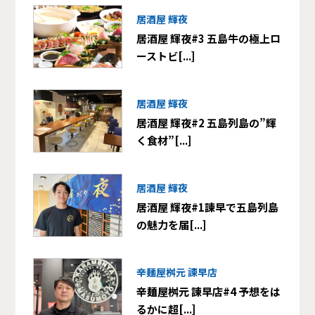
居酒屋 輝夜
居酒屋 輝夜#3 五島牛の極上ロ
ーストビ[...]
居酒屋 輝夜
居酒屋 輝夜#2 五島列島の”輝
く食材”[...]
居酒屋 輝夜
居酒屋 輝夜#1諫早で五島列島
の魅力を届[...]
辛麺屋桝元 諫早店
辛麺屋桝元 諫早店#4 予想をは
るかに超[...]