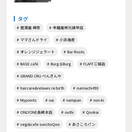
タグ
居酒屋 輝夜
辛麺屋桝元諫早店
ママさんドライ
小浜海産
オレンジジェラート
Bar Roots
BASE café
BurgるBurg
FLAFF三城店
GRAND CRU ぺんぎんや
haircare&relaxes re:birth
isemachi493
Mypoints
nai
namipan
non-ki
ONLYONE長崎本店
outhi
Qookai
vegi&cafe sunchoQoo
あさころパン