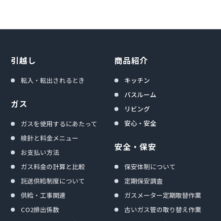
引越し
商品紹介
転入・転出されるとき
キッチン
バスルーム
ガス
リビング
安心・安全
ガスを使用するにあたって
検針と料金メニュー
安全・保安
お支払い方法
ガス料金の計算と比較
保安体制について
託送供給制度について
定期保安調査
供給・工事関連
ガスメーター定期取替作業
CO2排出係数
古いガス管の取り替え作業