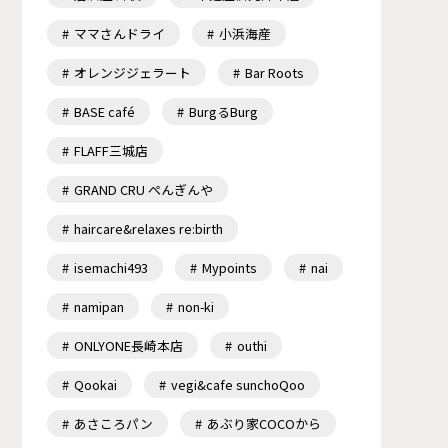
ママさんドライ
小浜海産
オレンジジェラート
Bar Roots
BASE café
BurgるBurg
FLAFF三城店
GRAND CRU ぺんぎんや
haircare&relaxes re:birth
isemachi493
Mypoints
nai
namipan
non-ki
ONLYONE長崎本店
outhi
Qookai
vegi&cafe sunchoQoo
あさころパン
あぶり家COCOから