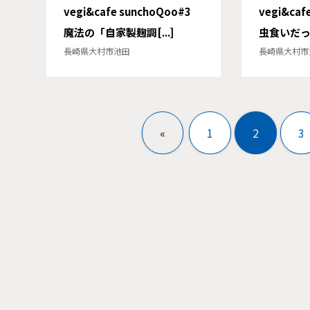
vegi&cafe sunchoQoo#3
vegi&caf
魔法の「自家製麹調[...]
虫食いだって
長崎県大村市池田
長崎県大村市
«
1
2
3