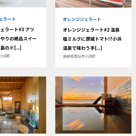
ェラート
オレンジジェラート
ェラート#3 アツ
オレンジジェラート#2 温泉
んやりの絶品スイー
塩ミルクに原城トマト!?小浜
のド[...]
温泉で味わう手[...]
小浜町
長崎県雲仙市小浜町