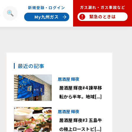
ガス漏れ・ガス事故など
新規登録・ログイン
報
緊急のときは
My九州ガス
最近の記事
居酒屋 輝夜
居酒屋 輝夜#4 諫早移
転から半年。地域[...]
居酒屋 輝夜
居酒屋 輝夜#3 五島牛
の極上ローストビ[...]