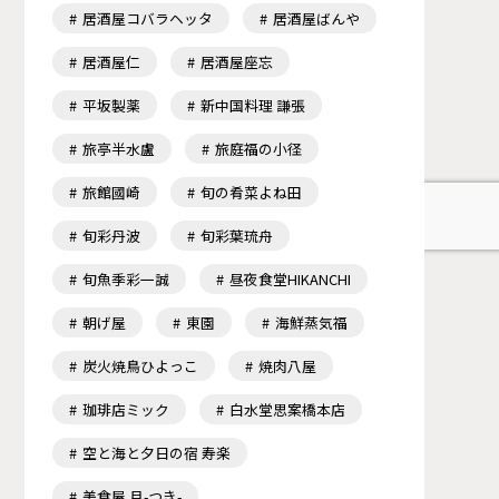
居酒屋コバラヘッタ
居酒屋ばんや
居酒屋仁
居酒屋座忘
平坂製薬
新中国料理 謙張
旅亭半水盧
旅庭福の小径
旅館國崎
旬の肴菜よね田
旬彩丹波
旬彩葉琉舟
旬魚季彩一誠
昼夜食堂HIKANCHI
朝げ屋
東園
海鮮蒸気福
炭火焼鳥ひよっこ
焼肉八屋
珈琲店ミック
白水堂思案橋本店
空と海と夕日の宿 寿楽
美食屋 月-つき-