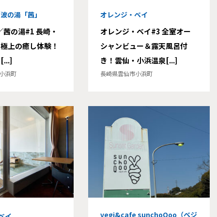
I／波の湯「茜」
オレンジ・ベイ
I／茜の湯#1 長崎・
オレンジ・ベイ#3 全室オー
で極上の癒し体験！
シャンビュー＆露天風呂付
..]
き！雲仙・小浜温泉[...]
小浜町
長崎県雲仙市小浜町
vegi&cafe sunchoQoo（ベジ
ベイ