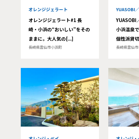
オレンジジェラート
YUASOB
オレンジジェラート#1 長
YUASOB
崎・小浜の“おいしい”をその
小浜温泉
ままに。大人気の[...]
個性派貸切[.
長崎県雲仙市小浜町
長崎県雲仙市
オレンジ・ベイ
オレンジ・