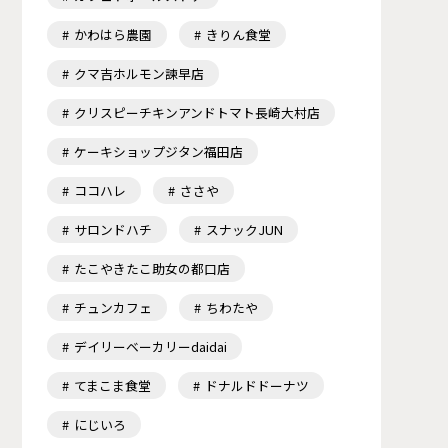
かわはら農園
きりん食堂
クマ吉ホルモン諫早店
クリスピーチキンアンドトマト長崎大村店
ケーキショップジタン福田店
ココハレ
ささや
サロンドハチ
スナックJUN
たこやきたこ助女の都口店
チュンカフェ
ちわたや
デイリーベーカリーdaidai
てまこま食堂
ドナルドドーナツ
にじいろ