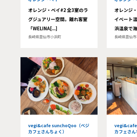
オレンジ・ベイ#2 全3室のラ
オレンジ・
グジュアリー空間。離れ客室
イベート
「WELINA[...]
浜温泉で海に
長崎県雲仙市小浜町
長崎県雲仙市
vegi&cafe sunchoQoo（ベジ
vegi&caf
カフェさんちょく）
カフェさん