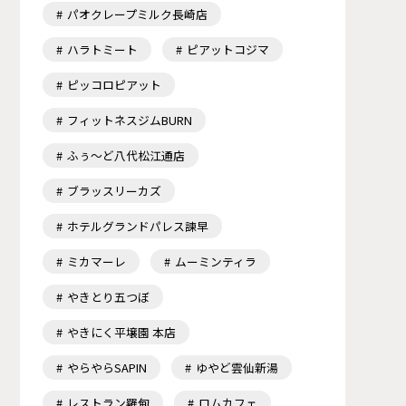
パオクレープミルク長崎店
ハラトミート
ピアットコジマ
ピッコロピアット
フィットネスジムBURN
ふぅ～ど八代松江通店
ブラッスリーカズ
ホテルグランドパレス諫早
ミカマーレ
ムーミンティラ
やきとり五つぼ
やきにく平壌園 本店
やらやらSAPIN
ゆやど雲仙新湯
レストラン羅甸
ロムカフェ