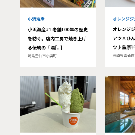
オレンジジ
小浜海産
オレンジジ
小浜海産#1 老舗100年の歴史
アツ×ひ
を紡ぐ。店内工房で焼き上げ
ツ♪島原半島
る伝統の「湯[...]
長崎県雲仙市
崎県雲仙市小浜町