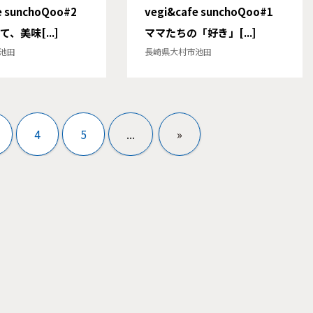
e sunchoQoo#2
vegi&cafe sunchoQoo#1
、美味[...]
ママたちの「好き」[...]
池田
長崎県大村市池田
4
5
...
»