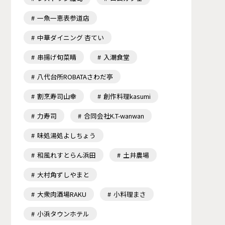
一魚一恵表参道店
中華ダイニング 杏てい
串揚げ旬菜晴
入潮食堂
八代台所ROBATAさわだ亭
割烹寿司山幸
創作料理kasumi
力寿司
合同会社K.T-wanwan
味処湯処よしちょう
和風れすとらん浜田
土井農場
大村角ずしやまと
大衆肉酒場RAKU
小料理まさ
小浜タウンホテル