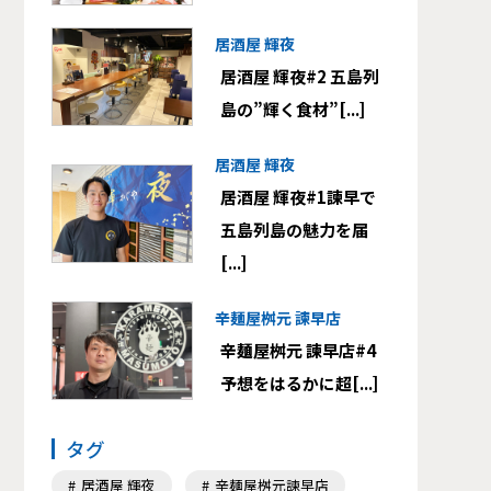
居酒屋 輝夜
居酒屋 輝夜#2 五島列
島の”輝く食材”[...]
居酒屋 輝夜
居酒屋 輝夜#1諫早で
五島列島の魅力を届
[...]
辛麺屋桝元 諫早店
辛麺屋桝元 諫早店#4
予想をはるかに超[...]
タグ
居酒屋 輝夜
辛麺屋桝元諫早店