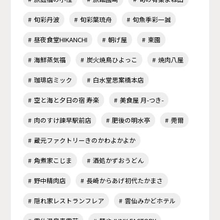
旬彩丹波
旬彩葉琉舟
旬魚季彩一誠
昼夜食堂HIKANCHI
朝げ屋
東園
海鮮蒸気福
炭火焼鳥ひよっこ
焼肉八屋
珈琲店ミック
白水堂思案橋本店
空と海と夕日の宿 寿楽
美食屋 月-つき-
肉のすけ諫早駅前店
肥後の明水亭
莞爾
蔵元ファクトリーきのかわよかよか
角煮家こじま
酒処かずおうどん
野中精肉店
長崎からあげ初代たかまさ
隠れ家レストランフレア
雲仙みかどホテル