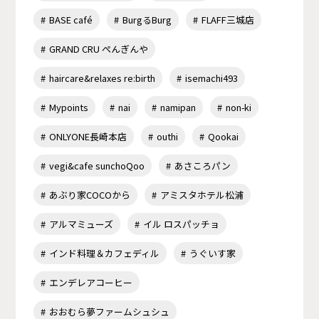
BASE café
BurgるBurg
FLAFF三城店
GRAND CRU ぺんぎんや
haircare&relaxes re:birth
isemachi493
Mypoints
nai
namipan
non-ki
ONLYONE長崎本店
outhi
Qookai
vegi&cafe sunchoQoo
あさころパン
あぶり家COCOから
アミスタホテル松浦
アルマミューズ
イル ロスパッチョ
インド料理＆カフェディル
うぐいす家
エンデレアコーヒー
おおむら夢ファームシュシュ