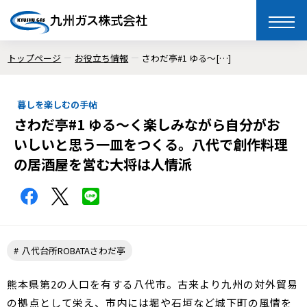
toggle
naviga
トップページ
お役立ち情報
さわだ亭#1 ゆる～[…]
暮しを楽しむの手帖
さわだ亭#1 ゆる～く楽しみながら自分がお
いしいと思う一皿をつくる。八代で創作料理
の居酒屋を営む大将は人情派
八代台所ROBATAさわだ亭
熊本県第2の人口を有する八代市。古来より九州の対外貿易
の拠点として栄え、市内には堀や石垣など城下町の風情を