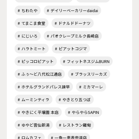
ちわたや
デイリーベーカリーdaidai
てまこま食堂
ドナルドドーナツ
にじいろ
パオクレープミルク長崎店
ハラトミート
ピアットコジマ
ピッコロピアット
フィットネスジムBURN
ふぅ～ど八代松江通店
ブラッスリーカズ
ホテルグランドパレス諫早
ミカマーレ
ムーミンティラ
やきとり五つぼ
やきにく平壌園 本店
やらやらSAPIN
ゆやど雲仙新湯
レストラン羅甸
ロムカフェ
一魚一恵表参道店