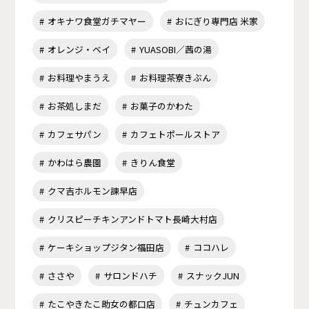
オキナワ食堂ガチマヤー
おにぎり専門店 米家
オレンジ・ベイ
YUASOBI／茜の湯
お料理やまうえ
お料理茶寮きぶん
お茶処しまだ
お菓子のかわた
カフェサパン
カフェトポールストア
かわはら農園
きりん食堂
クマ吉ホルモン諫早店
クリスピーチキンアンドトマト長崎大村店
ケーキショップジタン福田店
ココハレ
ささや
サロンドハチ
スナックJUN
たこやきたこ助女の都口店
チュンカフェ