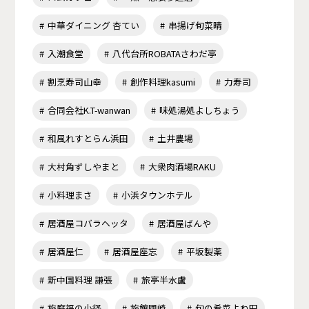
中華ダイニング 杏てい
串揚げ旬菜晴
入潮食堂
八代台所ROBATAさわだ亭
割烹寿司山幸
創作料理kasumi
力寿司
合同会社K.T-wanwan
味処湯処よしちょう
和風れすとらん浜田
土井農場
大村角ずしやまと
大衆肉酒場RAKU
小料理まさ
小浜タウンホテル
居酒屋コバラヘッタ
居酒屋ばんや
居酒屋仁
居酒屋座忘
平坂製薬
新中国料理 謙張
旅亭半水盧
旅庭福の小径
旅館國崎
旬の肴菜よね田