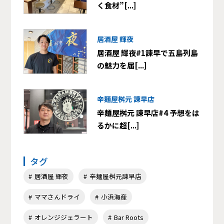
く食材”[...]
居酒屋 輝夜
居酒屋 輝夜#1諫早で五島列島
の魅力を届[...]
辛麺屋桝元 諫早店
辛麺屋桝元 諫早店#4 予想をは
るかに超[...]
タグ
居酒屋 輝夜
辛麺屋桝元諫早店
ママさんドライ
小浜海産
オレンジジェラート
Bar Roots