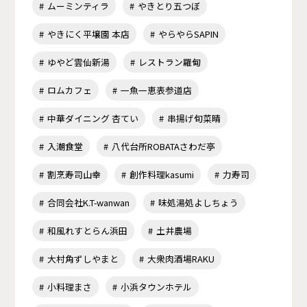
ムーミンティラ
やきとり五つぼ
やきにく平壌園 本店
やらやらSAPIN
ゆやど雲仙新湯
レストラン羅甸
ロムカフェ
一魚一恵表参道店
中華ダイニング 杏てい
串揚げ旬菜晴
入潮食堂
八代台所ROBATAさわだ亭
割烹寿司山幸
創作料理kasumi
力寿司
合同会社K.T-wanwan
味処湯処よしちょう
和風れすとらん浜田
土井農場
大村角ずしやまと
大衆肉酒場RAKU
小料理まさ
小浜タウンホテル