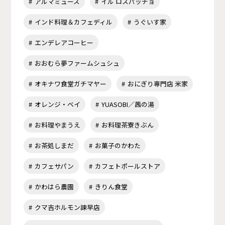
アルマミューズ
イル ロスパッチョ
インド料理＆カフェディル
うぐいす家
エンデレアコーヒー
おおむら夢ファームシュシュ
オキナワ食堂ガチマヤー
おにぎり専門店 米家
オレンジ・ベイ
YUASOBI／茜の湯
お料理やまうえ
お料理茶寮きぶん
お茶処しまだ
お菓子のかわた
カフェサパン
カフェトポールストア
かわはら農園
きりん食堂
クマ吉ホルモン諫早店