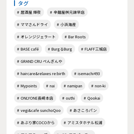
タグ
居酒屋 輝夜
辛麺屋桝元諫早店
ママさんドライ
小浜海産
オレンジジェラート
Bar Roots
BASE café
BurgるBurg
FLAFF三城店
GRAND CRU ぺんぎんや
haircare&relaxes re:birth
isemachi493
Mypoints
nai
namipan
non-ki
ONLYONE長崎本店
outhi
Qookai
vegi&cafe sunchoQoo
あさころパン
あぶり家COCOから
アミスタホテル松浦