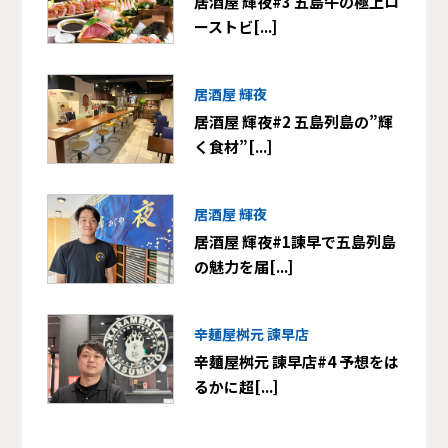
居酒屋 輝夜#3 五島牛の極上ロ
ーストビ[...]
居酒屋 輝夜
居酒屋 輝夜#2 五島列島の”輝
く食材”[...]
居酒屋 輝夜
居酒屋 輝夜#1諫早で五島列島
の魅力を届[...]
辛麺屋桝元 諫早店
辛麺屋桝元 諫早店#4 予想をは
るかに超[...]