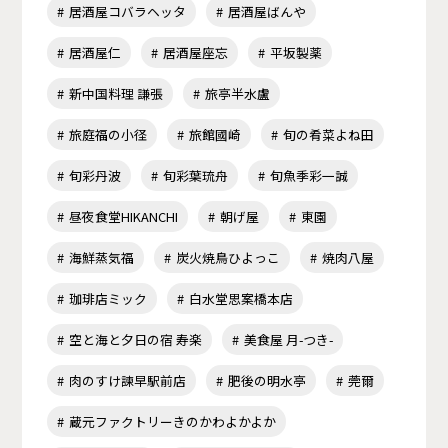
居酒屋コバラヘッタ
居酒屋ばんや
居酒屋仁
居酒屋座忘
平坂製薬
新中国料理 謙張
旅亭半水盧
旅庭福の小径
旅館國崎
旬の肴菜よね田
旬彩丹波
旬彩葉琉舟
旬魚季彩一誠
昼夜食堂HIKANCHI
朝げ屋
東園
海鮮蒸気福
炭火焼鳥ひよっこ
焼肉八屋
珈琲店ミック
白水堂思案橋本店
空と海と夕日の宿 寿楽
美食屋 月-つき-
肉のすけ諫早駅前店
肥後の明水亭
莞爾
蔵元ファクトリーきのかわよかよか