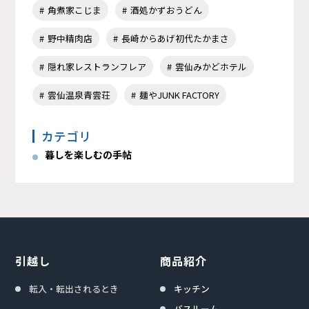
角煮家こじま
酒処かずおうどん
野中精肉店
長崎からあげ初代たかまさ
隠れ家レストランフレア
雲仙みかどホテル
雲仙温泉青雲荘
麺やJUNK FACTORY
カテゴリ
暮しを楽しむの手帖
引越し
商品紹介
転入・転出されるとき
キッチン
バスルーム