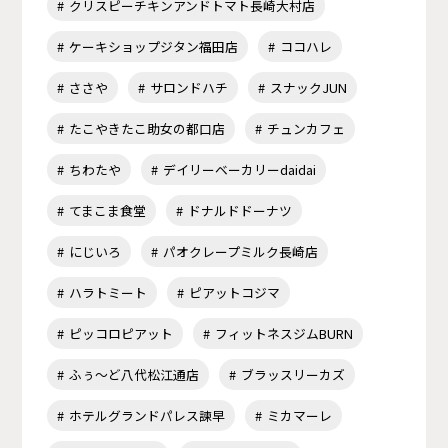
クリスピーチキンアンドトマト長崎大村店
ケーキショップジタン福田店
ココハレ
ささや
サロンドハチ
スナックJUN
たこやきたこ助女の都口店
チュンカフェ
ちわたや
デイリーベーカリーdaidai
てまこま食堂
ドナルドドーナツ
にじいろ
パオクレープミルク長崎店
ハラトミート
ピアットコジマ
ピッコロピアット
フィットネスジムBURN
ふぅ～ど八代松江通店
ブラッスリーカズ
ホテルグランドパレス諫早
ミカマーレ