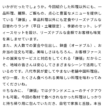
いかがだったでしょうか。今回紹介した料理以外にも、一
品料理、麺類、ご飯もの、点心と豊富なメニューを提供し
ている「謙張」。単品料理以外にも定食やリーズナブルな
日替わりランチ（平日・土曜限定）、季節のセット、レデ
ィースセットを設け、リーズナブルな金額でお客様も味覚
を楽しませています。
また、大人数での宴会や仕出し、鉢盛（オードブル）、お
弁当の注文も可能。美味しさはもちろん、お客様ファース
トの誠実なサービスと対応をしてくれる「謙張」だからこ
そ、地域の皆さんは安心してさまざまなシーンで活用して
いるのです。八代市民が愛してやまない老舗中国料理店。
ぜひ一度、たくさん食べられる美味しい料理を味わってみ
てくださいね。
※ちなみに、「謙張」ではグランドメニューのテイクアウ
トも可能。今回の取材で食べきれなかった料理はしっかり
と持ち帰り用に包んでいただき、自宅で家族と舌鼓。本当