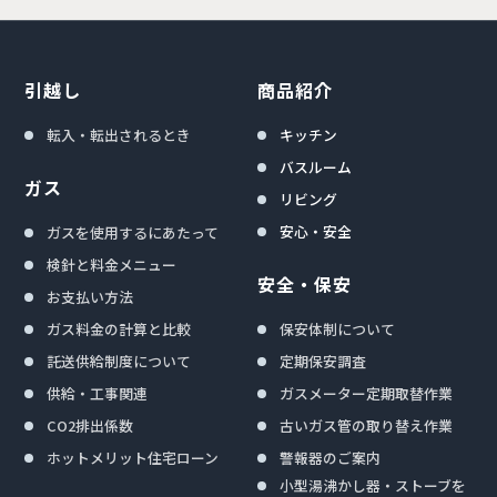
引越し
商品紹介
転入・転出されるとき
キッチン
バスルーム
ガス
リビング
安心・安全
ガスを使用するにあたって
検針と料金メニュー
安全・保安
お支払い方法
ガス料金の計算と比較
保安体制について
託送供給制度について
定期保安調査
供給・工事関連
ガスメーター定期取替作業
CO2排出係数
古いガス管の取り替え作業
ホットメリット住宅ローン
警報器のご案内
小型湯沸かし器・ストーブを