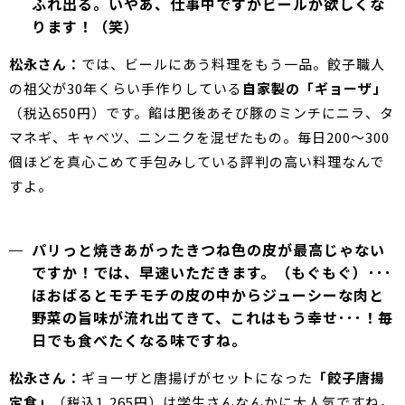
ふれ出る。いやあ、仕事中ですがビールが欲しくな
ります！（笑）
松永さん：
では、ビールにあう料理をもう一品。餃子職人
の祖父が30年くらい手作りしている
自家製の「ギョーザ」
（税込650円）です。餡は肥後あそび豚のミンチにニラ、タ
マネギ、キャベツ、ニンニクを混ぜたもの。毎日200～300
個ほどを真心こめて手包みしている評判の高い料理なんで
すよ。
パリっと焼きあがったきつね色の皮が最高じゃない
ですか！では、早速いただきます。（もぐもぐ）･･･
ほおばるとモチモチの皮の中からジューシーな肉と
野菜の旨味が流れ出てきて、これはもう幸せ･･･！毎
日でも食べたくなる味ですね。
松永さん：
ギョーザと唐揚げがセットになった
「餃子唐揚
定食」
（税込1,265円）は学生さんなんかに大人気ですね。