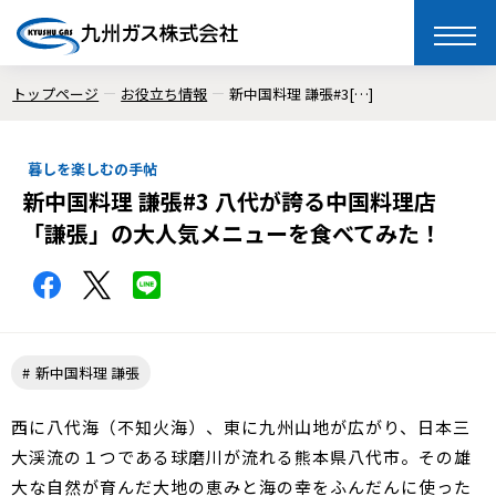
toggle
naviga
トップページ
お役立ち情報
新中国料理 謙張#3[…]
暮しを楽しむの手帖
新中国料理 謙張#3 八代が誇る中国料理店
「謙張」の大人気メニューを食べてみた！
新中国料理 謙張
西に八代海（不知火海）、東に九州山地が広がり、日本三
大渓流の１つである球磨川が流れる熊本県八代市。その雄
大な自然が育んだ大地の恵みと海の幸をふんだんに使った