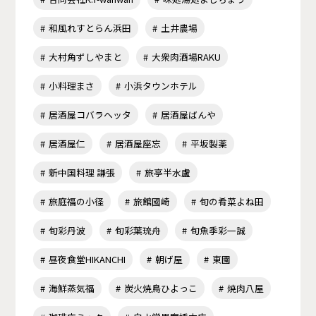
和風れすとらん浜田
土井農場
大村角ずしやまと
大衆肉酒場RAKU
小料理まさ
小浜タウンホテル
居酒屋コバラヘッタ
居酒屋ばんや
居酒屋仁
居酒屋座忘
平坂製薬
新中国料理 謙張
旅亭半水盧
旅庭福の小径
旅館國崎
旬の肴菜よね田
旬彩丹波
旬彩葉琉舟
旬魚季彩一誠
昼夜食堂HIKANCHI
朝げ屋
東園
海鮮蒸気福
炭火焼鳥ひよっこ
焼肉八屋