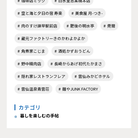
珈琲店ミック
白水堂思案橋本店
空と海と夕日の宿 寿楽
美食屋 月-つき-
肉のすけ諫早駅前店
肥後の明水亭
莞爾
蔵元ファクトリーきのかわよかよか
角煮家こじま
酒処かずおうどん
野中精肉店
長崎からあげ初代たかまさ
隠れ家レストランフレア
雲仙みかどホテル
雲仙温泉青雲荘
麺やJUNK FACTORY
カテゴリ
暮しを楽しむの手帖