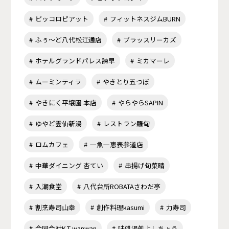
ピッコロピアット
フィットネスジムBURN
ふぅ～ど八代松江通店
ブラッスリーカズ
ホテルグランドパレス諫早
ミカマーレ
ムーミンティラ
やきとり五つぼ
やきにく平壌園 本店
やらやらSAPIN
ゆやど雲仙新湯
レストラン羅甸
ロムカフェ
一魚一恵表参道店
中華ダイニング 杏てい
串揚げ旬菜晴
入潮食堂
八代台所ROBATAさわだ亭
割烹寿司山幸
創作料理kasumi
力寿司
合同会社K.T-wanwan
味処湯処よしちょう