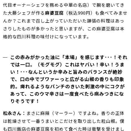
代目オーナーシェフを務める中華の名店）で腕を磨いてき
た大藤シェフが作る
麻婆豆腐
（税込990円）も食べてみませ
んか？これまで召し上がっていただいた謙張の料理はあっ
さりしたものが多かったと思いますが、この麻婆豆腐は本
格的な四川料理の味付けになっています。
この赤みがかった油に「本場」を感じます･･･！それ
では一口。（モグモグ）これはヤバい！辛い！うま
い！･･･なんというか辛みと旨みのバランスが絶妙
で、口の中でブワァーっと広がる山椒の香りも印象
的。痺れるようなパンチのきいた刺激の中にコクが
あって、このウマ辛さは一度食べたら病みつきにな
りそうです！
松永さん：
まさに麻辣（マーラー）ですよね。香りの正体
は乾燥させて一番うまいとこだけを取り出した粒山椒。僕
も四川飯店の麻婆豆腐を初めて食べた時は衝撃を受けまし