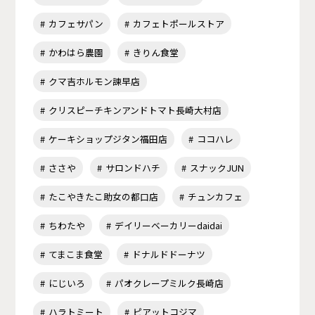
カフェサパン
カフェトポールストア
かわはら農園
きりん食堂
クマ吉ホルモン諫早店
クリスピーチキンアンドトマト長崎大村店
ケーキショップジタン福田店
ココハレ
ささや
サロンドハチ
スナックJUN
たこやきたこ助女の都口店
チュンカフェ
ちわたや
デイリーベーカリーdaidai
てまこま食堂
ドナルドドーナツ
にじいろ
パオクレープミルク長崎店
ハラトミート
ピアットコジマ