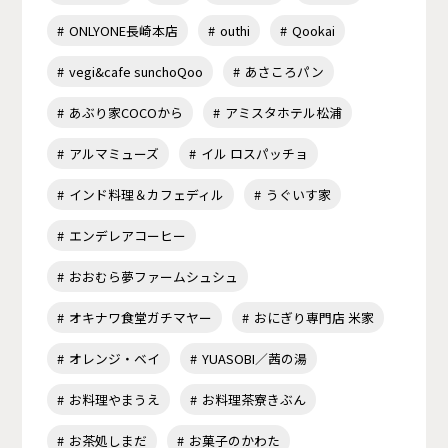
ONLYONE長崎本店
outhi
Qookai
vegi&cafe sunchoQoo
あさころパン
あぶり家COCOから
アミスタホテル松浦
アルマミューズ
イル ロスパッチョ
インド料理＆カフェディル
うぐいす家
エンデレアコーヒー
おおむら夢ファームシュシュ
オキナワ食堂ガチマヤー
おにぎり専門店 米家
オレンジ・ベイ
YUASOBI／茜の湯
お料理やまうえ
お料理茶寮きぶん
お茶処しまだ
お菓子のかわた