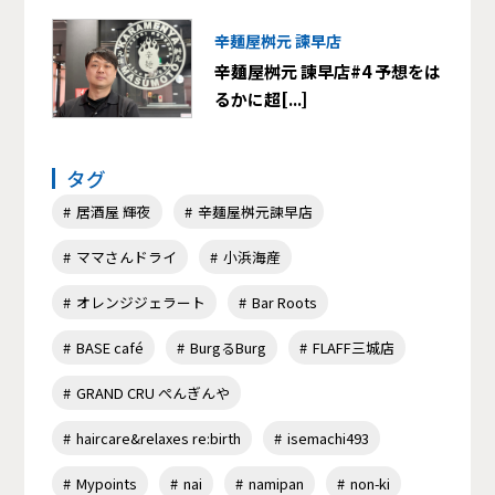
辛麺屋桝元 諫早店
辛麺屋桝元 諫早店#4 予想をは
るかに超[...]
タグ
居酒屋 輝夜
辛麺屋桝元諫早店
ママさんドライ
小浜海産
オレンジジェラート
Bar Roots
BASE café
BurgるBurg
FLAFF三城店
GRAND CRU ぺんぎんや
haircare&relaxes re:birth
isemachi493
Mypoints
nai
namipan
non-ki