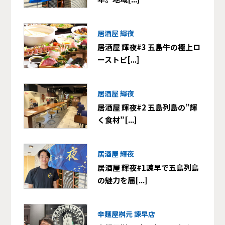
居酒屋 輝夜
居酒屋 輝夜#3 五島牛の極上ロ
ーストビ[...]
居酒屋 輝夜
居酒屋 輝夜#2 五島列島の”輝
く食材”[...]
居酒屋 輝夜
居酒屋 輝夜#1諫早で五島列島
の魅力を届[...]
辛麺屋桝元 諫早店