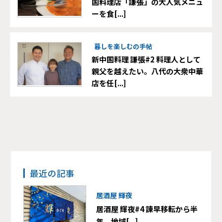
国料理店「謙張」の大人気メニュ
ーを食[...]
暮しを楽しむの手帖
新中国料理 謙張#2 料理人として
親父を越えたい。八代の大衆中華
店を任[...]
最近の記事
居酒屋 輝夜
居酒屋 輝夜#4 諫早移転から半
年。地域[...]