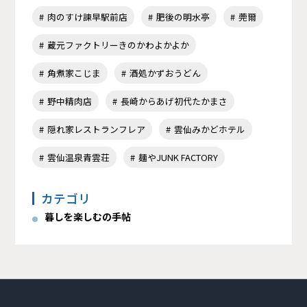
肉のすけ諫早駅前店
肥後の明水亭
莞爾
蔵元ファクトリーきのかわよかよか
角煮家こじま
酒処かずおうどん
野中精肉店
長崎からあげ初代たかまさ
隠れ家レストランフレア
雲仙みかどホテル
雲仙温泉青雲荘
麺やJUNK FACTORY
カテゴリ
暮しを楽しむの手帖