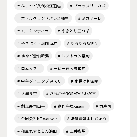
ふぅ～ど八代松江通店
ブラッスリーカズ
ホテルグランドパレス諫早
ミカマーレ
ムーミンティラ
やきとり五つぼ
やきにく平壌園 本店
やらやらSAPIN
ゆやど雲仙新湯
レストラン羅甸
ロムカフェ
一魚一恵表参道店
中華ダイニング 杏てい
串揚げ旬菜晴
入潮食堂
八代台所ROBATAさわだ亭
割烹寿司山幸
創作料理kasumi
力寿司
合同会社K.T-wanwan
味処湯処よしちょう
和風れすとらん浜田
土井農場