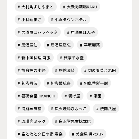
大村角ずしやまと
大衆肉酒場RAKU
小料理まさ
小浜タウンホテル
居酒屋コバラヘッタ
居酒屋ばんや
居酒屋仁
居酒屋座忘
平坂製薬
新中国料理 謙張
旅亭半水盧
旅庭福の小径
旅館國崎
旬の肴菜よね田
旬彩丹波
旬彩葉琉舟
旬魚季彩一誠
昼夜食堂HIKANCHI
朝げ屋
東園
海鮮蒸気福
炭火焼鳥ひよっこ
焼肉八屋
珈琲店ミック
白水堂思案橋本店
空と海と夕日の宿 寿楽
美食屋 月-つき-