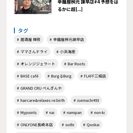
辛麺屋桝元 諫早店#4 予想をは
るかに超[...]
タグ
居酒屋 輝夜
辛麺屋桝元諫早店
ママさんドライ
小浜海産
オレンジジェラート
Bar Roots
BASE café
BurgるBurg
FLAFF三城店
GRAND CRU ぺんぎんや
haircare&relaxes re:birth
isemachi493
Mypoints
nai
namipan
non-ki
ONLYONE長崎本店
outhi
Qookai