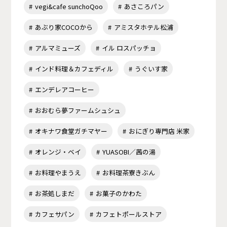
vegi&cafe sunchoQoo
あさころパン
あぶり家COCOから
アミスタホテル松浦
アルマミューズ
イル ロスパッチョ
インド料理＆カフェディル
うぐいす家
エンデレアコーヒー
おおむら夢ファームシュシュ
オキナワ食堂ガチマヤー
おにぎり専門店 米家
オレンジ・ベイ
YUASOBI／茜の湯
お料理やまうえ
お料理茶寮きぶん
お茶処しまだ
お菓子のかわた
カフェサパン
カフェトポールストア