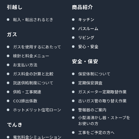
引越し
商品紹介
転入・転出されるとき
キッチン
バスルーム
ガス
リビング
安心・安全
ガスを使用するにあたって
検針と料金メニュー
安全・保安
お支払い方法
ガス料金の計算と比較
保安体制について
託送供給制度について
定期保安調査
供給・工事関連
ガスメーター定期取替作業
CO2排出係数
古いガス管の取り替え作業
ホットメリット住宅ローン
警報器のご案内
小型湯沸かし器・ストーブを
お使いの方
でんき
工事をご予定の方へ
電気料金シミュレーション