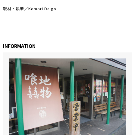
取材・執筆／Komori Daigo
INFORMATION