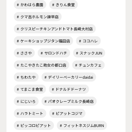
かわはら農園
きりん食堂
クマ吉ホルモン諫早店
クリスピーチキンアンドトマト長崎大村店
ケーキショップジタン福田店
ココハレ
ささや
サロンドハチ
スナックJUN
たこやきたこ助女の都口店
チュンカフェ
ちわたや
デイリーベーカリーdaidai
てまこま食堂
ドナルドドーナツ
にじいろ
パオクレープミルク長崎店
ハラトミート
ピアットコジマ
ピッコロピアット
フィットネスジムBURN