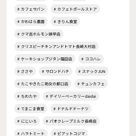
カフェサパン
カフェトポールストア
かわはら農園
きりん食堂
クマ吉ホルモン諫早店
クリスピーチキンアンドトマト長崎大村店
ケーキショップジタン福田店
ココハレ
ささや
サロンドハチ
スナックJUN
たこやきたこ助女の都口店
チュンカフェ
ちわたや
デイリーベーカリーdaidai
てまこま食堂
ドナルドドーナツ
にじいろ
パオクレープミルク長崎店
ハラトミート
ピアットコジマ