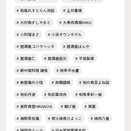
和風れすとらん浜田
土井農場
大村角ずしやまと
大衆肉酒場RAKU
小料理まさ
小浜タウンホテル
居酒屋コバラヘッタ
居酒屋ばんや
居酒屋仁
居酒屋座忘
平坂製薬
新中国料理 謙張
旅亭半水盧
旅庭福の小径
旅館國崎
旬の肴菜よね田
旬彩丹波
旬彩葉琉舟
旬魚季彩一誠
昼夜食堂HIKANCHI
朝げ屋
東園
海鮮蒸気福
炭火焼鳥ひよっこ
焼肉八屋
珈琲店ミック
白水堂思案橋本店