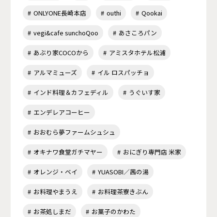
ONLYONE長崎本店
outhi
Qookai
vegi&cafe sunchoQoo
あさころパン
あぶり家COCOから
アミスタホテル松浦
アルマミューズ
イル ロスパッチョ
インド料理＆カフェディル
うぐいす家
エンデレアコーヒー
おおむら夢ファームシュシュ
オキナワ食堂ガチマヤー
おにぎり専門店 米家
オレンジ・ベイ
YUASOBI／茜の湯
お料理やまうえ
お料理茶寮きぶん
お茶処しまだ
お菓子のかわた