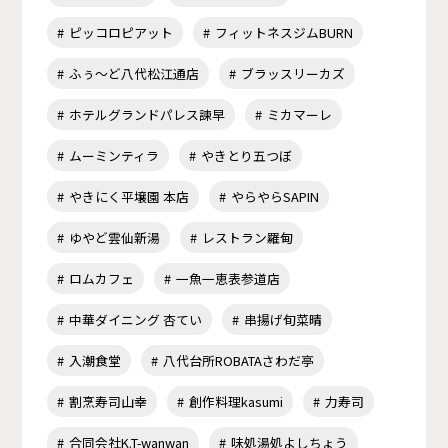
ピッコロピアット
フィットネスジムBURN
ふぅ～ど八代松江通店
ブラッスリーカズ
ホテルグランドパレス諫早
ミカマーレ
ムーミンティラ
やきとり五つぼ
やきにく平壌園 本店
やらやらSAPIN
ゆやど雲仙新湯
レストラン羅甸
ロムカフェ
一魚一恵表参道店
中華ダイニング 杏てい
串揚げ旬菜晴
入潮食堂
八代台所ROBATAさわだ亭
割烹寿司山幸
創作料理kasumi
力寿司
合同会社K.T-wanwan
味処湯処よしちょう