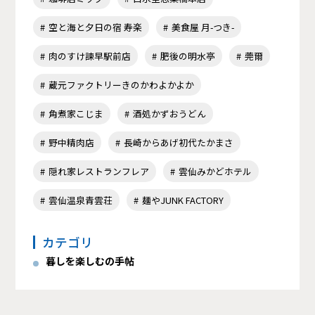
空と海と夕日の宿 寿楽
美食屋 月-つき-
肉のすけ諫早駅前店
肥後の明水亭
莞爾
蔵元ファクトリーきのかわよかよか
角煮家こじま
酒処かずおうどん
野中精肉店
長崎からあげ初代たかまさ
隠れ家レストランフレア
雲仙みかどホテル
雲仙温泉青雲荘
麺やJUNK FACTORY
カテゴリ
暮しを楽しむの手帖