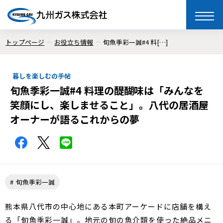
toggle
naviga
トップページ
お役立ち情報
旬魚季彩一誠#4 料[…]
暮しを楽しむの手帖
旬魚季彩一誠#4 料理の醍醐味は「みんなを
笑顔にし、楽しませること」。八代の居酒屋
オーナーが語るこれからの夢
旬魚季彩一誠
熊本県八代市の中心地にある本町アーケードに店舗を構え
る「旬魚季彩一誠」。地元の旬の魚介類を使った絶品メニ