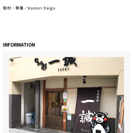
取材・執筆／Komori Daigo
INFORMATION