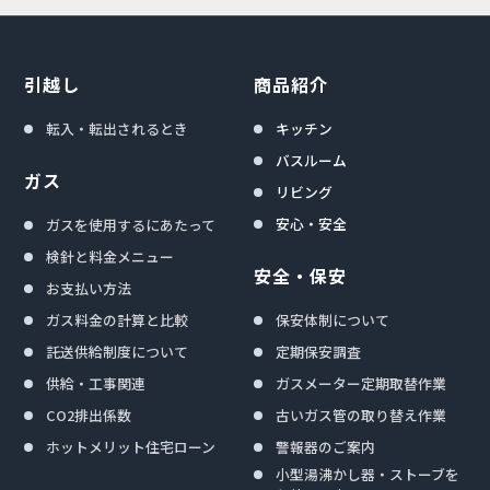
引越し
商品紹介
転入・転出されるとき
キッチン
バスルーム
ガス
リビング
安心・安全
ガスを使用するにあたって
検針と料金メニュー
安全・保安
お支払い方法
ガス料金の計算と比較
保安体制について
託送供給制度について
定期保安調査
供給・工事関連
ガスメーター定期取替作業
CO2排出係数
古いガス管の取り替え作業
ホットメリット住宅ローン
警報器のご案内
小型湯沸かし器・ストーブを