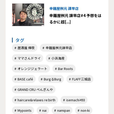
辛麺屋桝元 諫早店
辛麺屋桝元 諫早店#4 予想をは
るかに超[...]
タグ
居酒屋 輝夜
辛麺屋桝元諫早店
ママさんドライ
小浜海産
オレンジジェラート
Bar Roots
BASE café
BurgるBurg
FLAFF三城店
GRAND CRU ぺんぎんや
haircare&relaxes re:birth
isemachi493
Mypoints
nai
namipan
non-ki