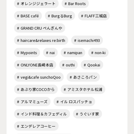
オレンジジェラート
Bar Roots
BASE café
BurgるBurg
FLAFF三城店
GRAND CRU ぺんぎんや
haircare&relaxes re:birth
isemachi493
Mypoints
nai
namipan
non-ki
ONLYONE長崎本店
outhi
Qookai
vegi&cafe sunchoQoo
あさころパン
あぶり家COCOから
アミスタホテル松浦
アルマミューズ
イル ロスパッチョ
インド料理＆カフェディル
うぐいす家
エンデレアコーヒー