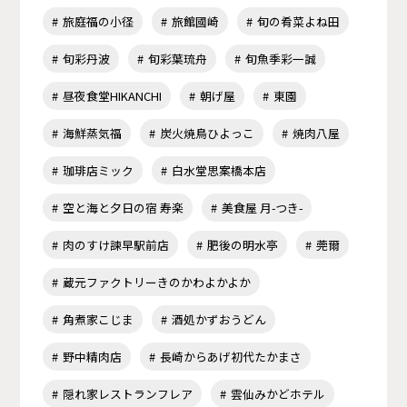
旅庭福の小径
旅館國崎
旬の肴菜よね田
旬彩丹波
旬彩葉琉舟
旬魚季彩一誠
昼夜食堂HIKANCHI
朝げ屋
東園
海鮮蒸気福
炭火焼鳥ひよっこ
焼肉八屋
珈琲店ミック
白水堂思案橋本店
空と海と夕日の宿 寿楽
美食屋 月-つき-
肉のすけ諫早駅前店
肥後の明水亭
莞爾
蔵元ファクトリーきのかわよかよか
角煮家こじま
酒処かずおうどん
野中精肉店
長崎からあげ初代たかまさ
隠れ家レストランフレア
雲仙みかどホテル