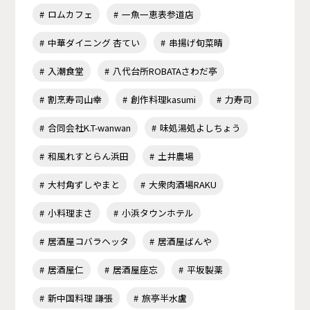
ロムカフェ
一魚一恵表参道店
中華ダイニング 杏てい
串揚げ旬菜晴
入潮食堂
八代台所ROBATAさわだ亭
割烹寿司山幸
創作料理kasumi
力寿司
合同会社K.T-wanwan
味処湯処よしちょう
和風れすとらん浜田
土井農場
大村角ずしやまと
大衆肉酒場RAKU
小料理まさ
小浜タウンホテル
居酒屋コバラヘッタ
居酒屋ばんや
居酒屋仁
居酒屋座忘
平坂製薬
新中国料理 謙張
旅亭半水盧