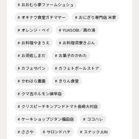
おおむら夢ファームシュシュ
オキナワ食堂ガチマヤー
おにぎり専門店 米家
オレンジ・ベイ
YUASOBI／茜の湯
お料理やまうえ
お料理茶寮きぶん
お茶処しまだ
お菓子のかわた
カフェサパン
カフェトポールストア
かわはら農園
きりん食堂
クマ吉ホルモン諫早店
クリスピーチキンアンドトマト長崎大村店
ケーキショップジタン福田店
ココハレ
ささや
サロンドハチ
スナックJUN