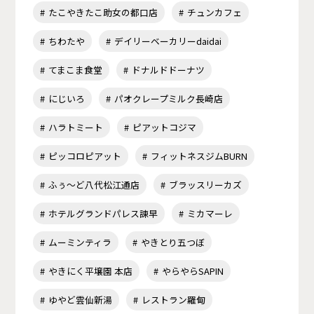
たこやきたこ助女の都口店
チュンカフェ
ちわたや
デイリーベーカリーdaidai
てまこま食堂
ドナルドドーナツ
にじいろ
パオクレープミルク長崎店
ハラトミート
ピアットコジマ
ピッコロピアット
フィットネスジムBURN
ふぅ～ど八代松江通店
ブラッスリーカズ
ホテルグランドパレス諫早
ミカマーレ
ムーミンティラ
やきとり五つぼ
やきにく平壌園 本店
やらやらSAPIN
ゆやど雲仙新湯
レストラン羅甸