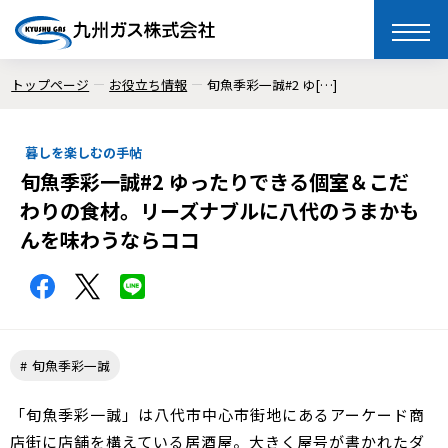
toggle
naviga
トップページ
お役立ち情報
旬魚季彩一誠#2 ゆ[…]
暮しを楽しむの手帖
旬魚季彩一誠#2 ゆったりできる個室＆こだ
わりの食材。リーズナブルに八代のうまかも
んを味わうならココ
旬魚季彩一誠
「旬魚季彩一誠」は八代市中心市街地にあるアーケード商
店街に店舗を構えている居酒屋。大きく屋号が書かれたダ