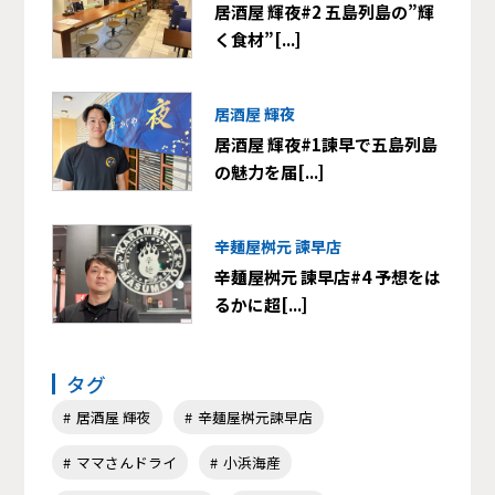
居酒屋 輝夜#2 五島列島の”輝
く食材”[...]
居酒屋 輝夜
居酒屋 輝夜#1諫早で五島列島
の魅力を届[...]
辛麺屋桝元 諫早店
辛麺屋桝元 諫早店#4 予想をは
るかに超[...]
タグ
居酒屋 輝夜
辛麺屋桝元諫早店
ママさんドライ
小浜海産