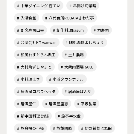
中華ダイニング 杏てい
串揚げ旬菜晴
入潮食堂
八代台所ROBATAさわだ亭
割烹寿司山幸
創作料理kasumi
力寿司
合同会社K.T-wanwan
味処湯処よしちょう
和風れすとらん浜田
土井農場
大村角ずしやまと
大衆肉酒場RAKU
小料理まさ
小浜タウンホテル
居酒屋コバラヘッタ
居酒屋ばんや
居酒屋仁
居酒屋座忘
平坂製薬
新中国料理 謙張
旅亭半水盧
旅庭福の小径
旅館國崎
旬の肴菜よね田