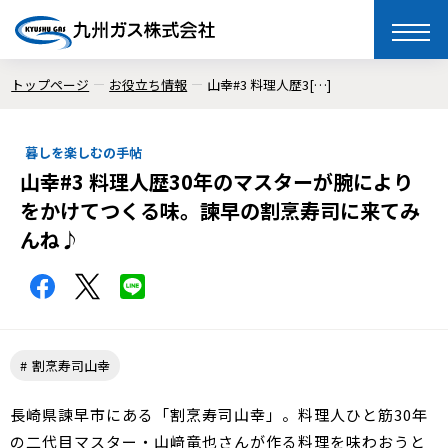
toggle
naviga
トップページ
お役立ち情報
山幸#3 料理人歴3[…]
暮しを楽しむの手帖
山幸#3 料理人歴30年のマスターが腕により
をかけてつくる味。諫早の割烹寿司に来てみ
んね♪
割烹寿司山幸
長崎県諫早市にある「割烹寿司山幸」。料理人ひと筋30年
の二代目マスター・山﨑竜也さんが作る料理を味わおうと