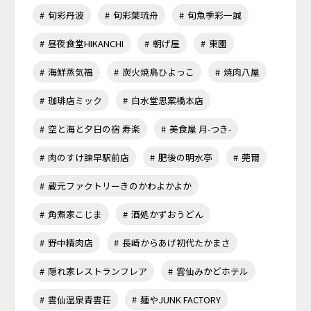
旬彩丹波
旬彩葉琉舟
旬魚季彩一誠
昼夜食堂HIKANCHI
朝げ屋
東園
海鮮蒸気福
炭火焼鳥ひよっこ
焼肉八屋
珈琲店ミック
白水堂思案橋本店
空と海と夕日の宿 寿楽
美食屋 月-つき-
肉のすけ諫早駅前店
肥後の明水亭
莞爾
蔵元ファクトリーきのかわよかよか
角煮家こじま
酒処かずおうどん
野中精肉店
長崎からあげ初代たかまさ
隠れ家レストランフレア
雲仙みかどホテル
雲仙温泉青雲荘
麺やJUNK FACTORY