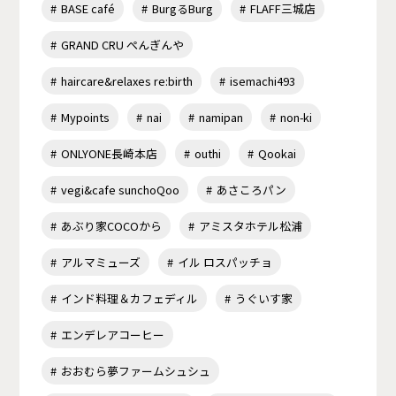
BASE café
BurgるBurg
FLAFF三城店
GRAND CRU ぺんぎんや
haircare&relaxes re:birth
isemachi493
Mypoints
nai
namipan
non-ki
ONLYONE長崎本店
outhi
Qookai
vegi&cafe sunchoQoo
あさころパン
あぶり家COCOから
アミスタホテル松浦
アルマミューズ
イル ロスパッチョ
インド料理＆カフェディル
うぐいす家
エンデレアコーヒー
おおむら夢ファームシュシュ