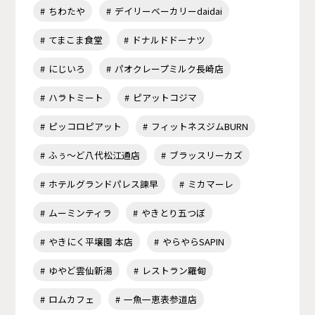
ちわたや
デイリーベーカリーdaidai
てまこま食堂
ドナルドドーナツ
にじいろ
パオクレープミルク長崎店
ハラトミート
ピアットコジマ
ピッコロピアット
フィットネスジムBURN
ふぅ～ど八代松江通店
ブラッスリーカズ
ホテルグランドパレス諫早
ミカマーレ
ムーミンティラ
やきとり五つぼ
やきにく平壌園 本店
やらやらSAPIN
ゆやど雲仙新湯
レストラン羅甸
ロムカフェ
一魚一恵表参道店