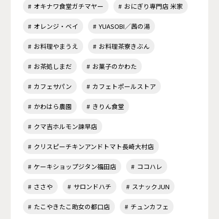
オキナワ食堂ガチマヤー
おにぎり専門店 米家
オレンジ・ベイ
YUASOBI／茜の湯
お料理やまうえ
お料理茶寮きぶん
お茶処しまだ
お菓子のかわた
カフェサパン
カフェトポールストア
かわはら農園
きりん食堂
クマ吉ホルモン諫早店
クリスピーチキンアンドトマト長崎大村店
ケーキショップジタン福田店
ココハレ
ささや
サロンドハチ
スナックJUN
たこやきたこ助女の都口店
チュンカフェ