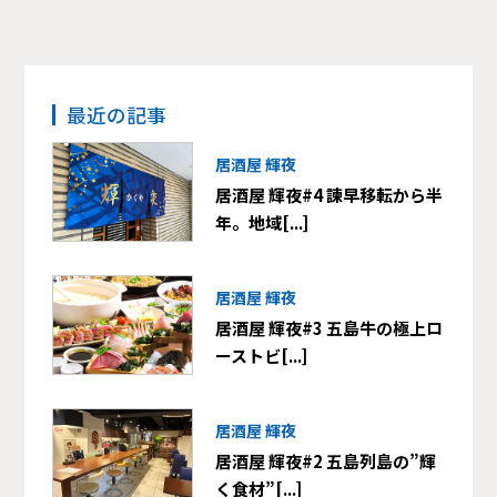
最近の記事
居酒屋 輝夜
居酒屋 輝夜#4 諫早移転から半
年。地域[...]
居酒屋 輝夜
居酒屋 輝夜#3 五島牛の極上ロ
ーストビ[...]
居酒屋 輝夜
居酒屋 輝夜#2 五島列島の”輝
く食材”[...]