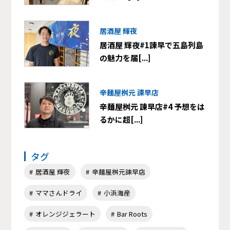
居酒屋 輝夜
居酒屋 輝夜#1諫早で五島列島
の魅力を届[...]
辛麺屋桝元 諫早店
辛麺屋桝元 諫早店#4 予想をは
るかに超[...]
タグ
居酒屋 輝夜
辛麺屋桝元諫早店
ママさんドライ
小浜海産
オレンジジェラート
Bar Roots