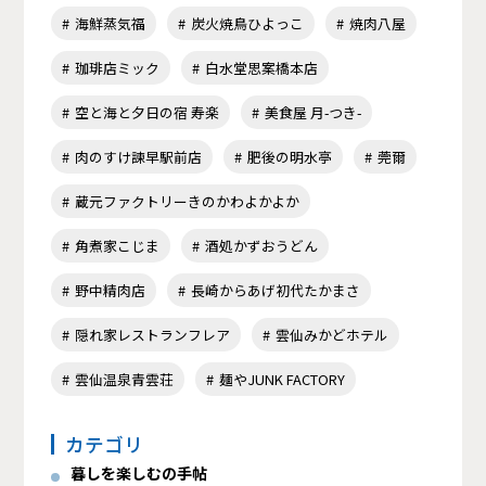
海鮮蒸気福
炭火焼鳥ひよっこ
焼肉八屋
珈琲店ミック
白水堂思案橋本店
空と海と夕日の宿 寿楽
美食屋 月-つき-
肉のすけ諫早駅前店
肥後の明水亭
莞爾
蔵元ファクトリーきのかわよかよか
角煮家こじま
酒処かずおうどん
野中精肉店
長崎からあげ初代たかまさ
隠れ家レストランフレア
雲仙みかどホテル
雲仙温泉青雲荘
麺やJUNK FACTORY
カテゴリ
暮しを楽しむの手帖