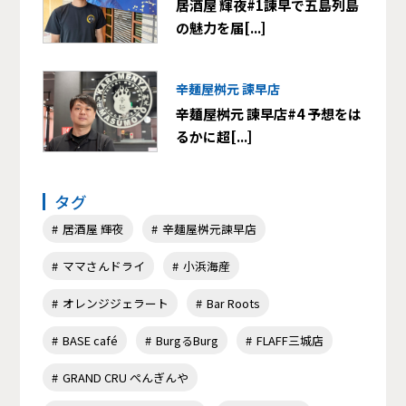
居酒屋 輝夜#1諫早で五島列島
の魅力を届[...]
辛麺屋桝元 諫早店
辛麺屋桝元 諫早店#4 予想をは
るかに超[...]
タグ
居酒屋 輝夜
辛麺屋桝元諫早店
ママさんドライ
小浜海産
オレンジジェラート
Bar Roots
BASE café
BurgるBurg
FLAFF三城店
GRAND CRU ぺんぎんや