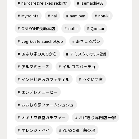
haircare&relaxes re:birth
isemachi493
Mypoints
nai
namipan
non-ki
ONLYONE長崎本店
outhi
Qookai
vegi&cafe sunchoQoo
あさころパン
あぶり家COCOから
アミスタホテル松浦
アルマミューズ
イル ロスパッチョ
インド料理＆カフェディル
うぐいす家
エンデレアコーヒー
おおむら夢ファームシュシュ
オキナワ食堂ガチマヤー
おにぎり専門店 米家
オレンジ・ベイ
YUASOBI／茜の湯