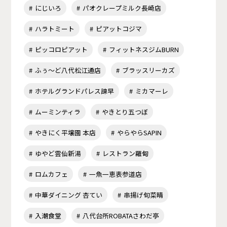
にじいろ
パオクレープミルク長崎店
ハラトミート
ピアットコジマ
ピッコロピアット
フィットネスジムBURN
ふぅ～ど八代松江通店
ブラッスリーカズ
ホテルグランドパレス諫早
ミカマーレ
ムーミンティラ
やきとり五つぼ
やきにく平壌園 本店
やらやらSAPIN
ゆやど雲仙新湯
レストラン羅甸
ロムカフェ
一魚一恵表参道店
中華ダイニング 杏てい
串揚げ旬菜晴
入潮食堂
八代台所ROBATAさわだ亭