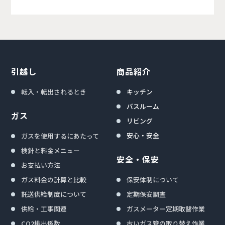
引越し
商品紹介
転入・転出されるとき
キッチン
バスルーム
ガス
リビング
安心・安全
ガスを使用するにあたって
検針と料金メニュー
安全・保安
お支払い方法
ガス料金の計算と比較
保安体制について
託送供給制度について
定期保安調査
供給・工事関連
ガスメーター定期取替作業
CO2排出係数
古いガス管の取り替え作業