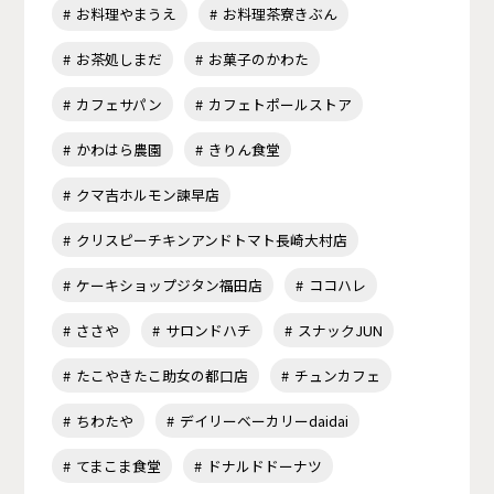
お料理やまうえ
お料理茶寮きぶん
お茶処しまだ
お菓子のかわた
カフェサパン
カフェトポールストア
かわはら農園
きりん食堂
クマ吉ホルモン諫早店
クリスピーチキンアンドトマト長崎大村店
ケーキショップジタン福田店
ココハレ
ささや
サロンドハチ
スナックJUN
たこやきたこ助女の都口店
チュンカフェ
ちわたや
デイリーベーカリーdaidai
てまこま食堂
ドナルドドーナツ