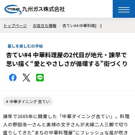
toggle
naviga
トップページ
お役立ち情報
杏てい#4 中華料理[…]
暮しを楽しむの手帖
杏てい#4 中華料理屋の2代目が地元・諫早で
思い描く“愛とやさしさが循環する”街づくり
中華ダイニング 杏てい
諫早で2005年に開業した「中華ダイニング杏てい」。料理
人の野田浩一さんと奥様の文子さんが夫婦二人三脚で切り
盛りしてきた“まちの中華料理屋”にフレッシュな風が吹き