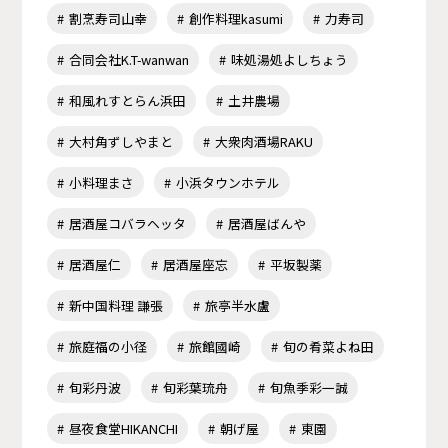
割烹寿司山幸
創作料理kasumi
力寿司
合同会社K.T-wanwan
味処湯処よしちょう
和風れすとらん浜田
土井農場
大村角ずしやまと
大衆肉酒場RAKU
小料理まさ
小浜タウンホテル
居酒屋コバラヘッタ
居酒屋ばんや
居酒屋仁
居酒屋座忘
平坂製薬
新中国料理 謙張
旅亭半水盧
旅庭福の小径
旅館國崎
旬の肴菜よね田
旬彩丹波
旬彩葉琉舟
旬魚季彩一誠
昼夜食堂HIKANCHI
朝げ屋
東園