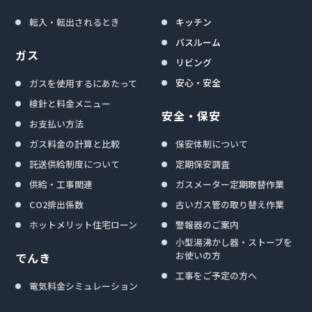
転入・転出されるとき
キッチン
バスルーム
ガス
リビング
安心・安全
ガスを使用するにあたって
検針と料金メニュー
安全・保安
お支払い方法
ガス料金の計算と比較
保安体制について
託送供給制度について
定期保安調査
供給・工事関連
ガスメーター定期取替作業
CO2排出係数
古いガス管の取り替え作業
ホットメリット住宅ローン
警報器のご案内
小型湯沸かし器・ストーブを
お使いの方
でんき
工事をご予定の方へ
電気料金シミュレーション