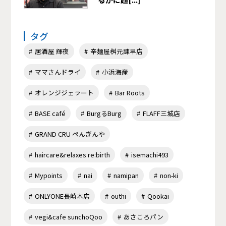
タグ
居酒屋 輝夜
辛麺屋桝元諫早店
ママさんドライ
小浜海産
オレンジジェラート
Bar Roots
BASE café
BurgるBurg
FLAFF三城店
GRAND CRU ぺんぎんや
haircare&relaxes re:birth
isemachi493
Mypoints
nai
namipan
non-ki
ONLYONE長崎本店
outhi
Qookai
vegi&cafe sunchoQoo
あさころパン