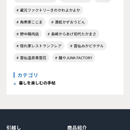
蔵元ファクトリーきのかわよかよか
角煮家こじま
酒処かずおうどん
野中精肉店
長崎からあげ初代たかまさ
隠れ家レストランフレア
雲仙みかどホテル
雲仙温泉青雲荘
麺やJUNK FACTORY
カテゴリ
暮しを楽しむの手帖
引越し
商品紹介