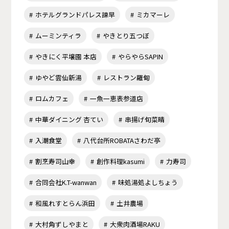
ホテルグランドパレス諫早
ミカマーレ
ムーミンティラ
やきとり五つぼ
やきにく平壌園 本店
やらやらSAPIN
ゆやど雲仙新湯
レストラン羅甸
ロムカフェ
一魚一恵表参道店
中華ダイニング 杏てい
串揚げ旬菜晴
入潮食堂
八代台所ROBATAさわだ亭
割烹寿司山幸
創作料理kasumi
力寿司
合同会社K.T-wanwan
味処湯処よしちょう
和風れすとらん浜田
土井農場
大村角ずしやまと
大衆肉酒場RAKU