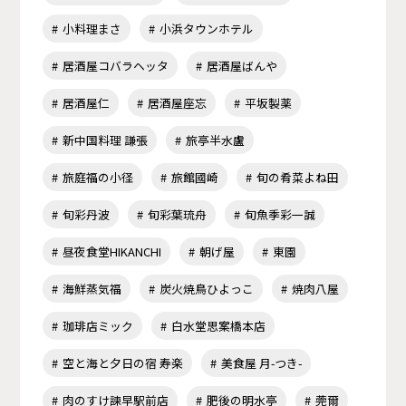
小料理まさ
小浜タウンホテル
居酒屋コバラヘッタ
居酒屋ばんや
居酒屋仁
居酒屋座忘
平坂製薬
新中国料理 謙張
旅亭半水盧
旅庭福の小径
旅館國崎
旬の肴菜よね田
旬彩丹波
旬彩葉琉舟
旬魚季彩一誠
昼夜食堂HIKANCHI
朝げ屋
東園
海鮮蒸気福
炭火焼鳥ひよっこ
焼肉八屋
珈琲店ミック
白水堂思案橋本店
空と海と夕日の宿 寿楽
美食屋 月-つき-
肉のすけ諫早駅前店
肥後の明水亭
莞爾