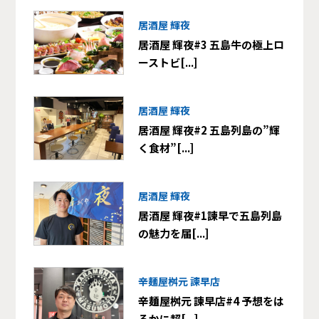
居酒屋 輝夜
居酒屋 輝夜#3 五島牛の極上ロ
ーストビ[...]
居酒屋 輝夜
居酒屋 輝夜#2 五島列島の”輝
く食材”[...]
居酒屋 輝夜
居酒屋 輝夜#1諫早で五島列島
の魅力を届[...]
辛麺屋桝元 諫早店
辛麺屋桝元 諫早店#4 予想をは
るかに超[...]