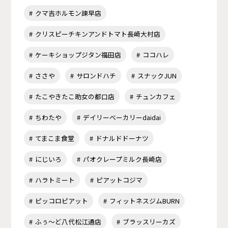
クマ吉ホルモン諫早店
クリスピーチキンアンドトマト長崎大村店
ケーキショップジタン福田店
ココハレ
ささや
サロンドハチ
スナックJUN
たこやきたこ助女の都口店
チュンカフェ
ちわたや
デイリーベーカリーdaidai
てまこま食堂
ドナルドドーナツ
にじいろ
パオクレープミルク長崎店
ハラトミート
ピアットコジマ
ピッコロピアット
フィットネスジムBURN
ふぅ～ど八代松江通店
ブラッスリーカズ