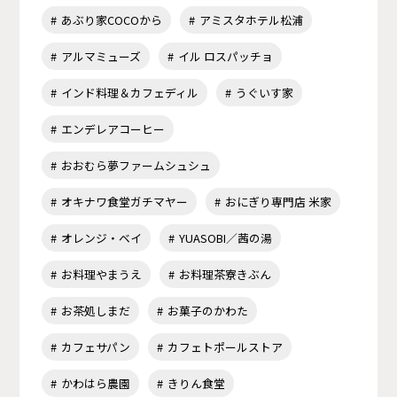
あぶり家COCOから
アミスタホテル松浦
アルマミューズ
イル ロスパッチョ
インド料理＆カフェディル
うぐいす家
エンデレアコーヒー
おおむら夢ファームシュシュ
オキナワ食堂ガチマヤー
おにぎり専門店 米家
オレンジ・ベイ
YUASOBI／茜の湯
お料理やまうえ
お料理茶寮きぶん
お茶処しまだ
お菓子のかわた
カフェサパン
カフェトポールストア
かわはら農園
きりん食堂