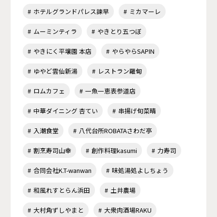
ホテルグランドパレス諫早
ミカマーレ
ムーミンティラ
やきとり五つぼ
やきにく平壌園 本店
やらやらSAPIN
ゆやど雲仙新湯
レストラン羅甸
ロムカフェ
一魚一恵表参道店
中華ダイニング 杏てい
串揚げ旬菜晴
入潮食堂
八代台所ROBATAさわだ亭
割烹寿司山幸
創作料理kasumi
力寿司
合同会社K.T-wanwan
味処湯処よしちょう
和風れすとらん浜田
土井農場
大村角ずしやまと
大衆肉酒場RAKU