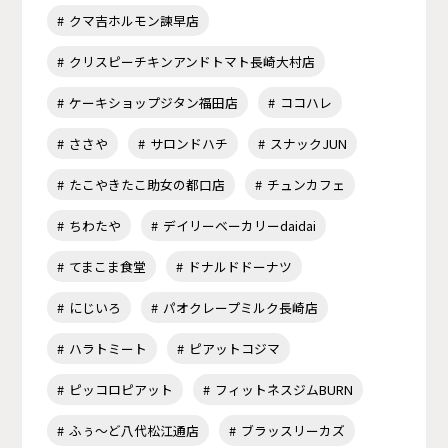
クマ吉ホルモン諫早店
クリスピーチキンアンドトマト長崎大村店
ケーキショップジタン福田店
ココハレ
ささや
サロンドハチ
スナックJUN
たこやきたこ助女の都口店
チュンカフェ
ちわたや
デイリーベーカリーdaidai
てまこま食堂
ドナルドドーナツ
にじいろ
パオクレープミルク長崎店
ハラトミート
ピアットコジマ
ピッコロピアット
フィットネスジムBURN
ふぅ～ど八代松江通店
ブラッスリーカズ