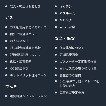
転入・転出されるとき
キッチン
バスルーム
ガス
リビング
安心・安全
ガスを使用するにあたって
検針と料金メニュー
安全・保安
お支払い方法
ガス料金の計算と比較
保安体制について
託送供給制度について
定期保安調査
供給・工事関連
ガスメーター定期取替作業
CO2排出係数
古いガス管の取り替え作業
ホットメリット住宅ローン
警報器のご案内
小型湯沸かし器・ストーブを
お使いの方
でんき
工事をご予定の方へ
電気料金シミュレーション