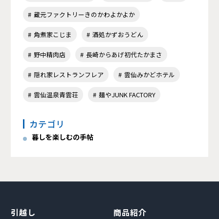
蔵元ファクトリーきのかわよかよか
角煮家こじま
酒処かずおうどん
野中精肉店
長崎からあげ初代たかまさ
隠れ家レストランフレア
雲仙みかどホテル
雲仙温泉青雲荘
麺やJUNK FACTORY
カテゴリ
暮しを楽しむの手帖
引越し
商品紹介