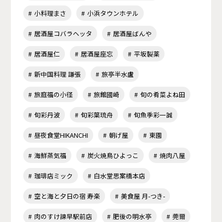
小料理まさ
小浜タウンホテル
居酒屋コバラヘッタ
居酒屋ばんや
居酒屋仁
居酒屋座忘
平坂製薬
新中国料理 謙張
旅亭半水盧
旅庭福の小径
旅館國崎
旬の肴菜よね田
旬彩丹波
旬彩葉琉舟
旬魚季彩一誠
昼夜食堂HIKANCHI
朝げ屋
東園
海鮮蒸気福
炭火焼鳥ひよっこ
焼肉八屋
珈琲店ミック
白水堂思案橋本店
空と海と夕日の宿 寿楽
美食屋 月-つき-
肉のすけ諫早駅前店
肥後の明水亭
莞爾