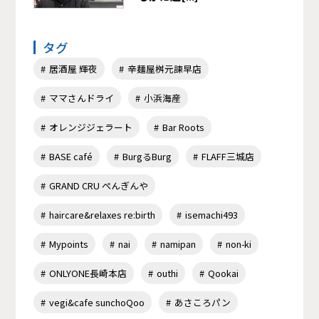
タグ
居酒屋 輝夜
辛麺屋桝元諫早店
ママさんドライ
小浜海産
オレンジジェラート
Bar Roots
BASE café
BurgるBurg
FLAFF三城店
GRAND CRU ぺんぎんや
haircare&relaxes re:birth
isemachi493
Mypoints
nai
namipan
non-ki
ONLYONE長崎本店
outhi
Qookai
vegi&cafe sunchoQoo
あさころパン