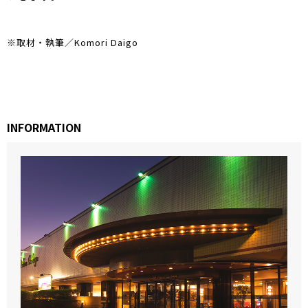
※取材・執筆／Komori Daigo
INFORMATION