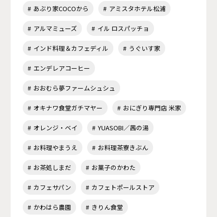
あぶり家COCOから
アミスタホテル松浦
アルマミューズ
イル ロスパッチョ
インド料理＆カフェディル
うぐいす家
エンデレアコーヒー
おおむら夢ファームシュシュ
オキナワ食堂ガチマヤー
おにぎり専門店 米家
オレンジ・ベイ
YUASOBI／茜の湯
お料理やまうえ
お料理茶寮きぶん
お茶処しまだ
お菓子のかわた
カフェサパン
カフェトポールストア
かわはら農園
きりん食堂