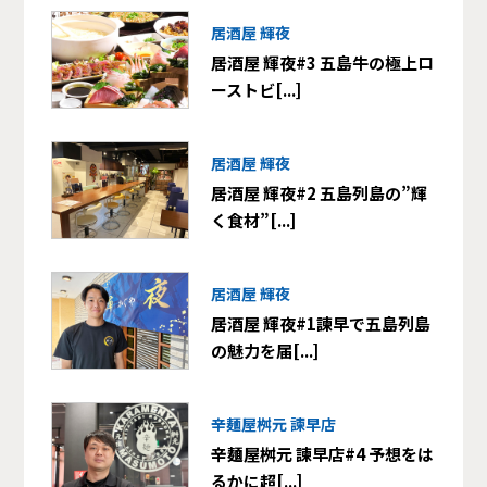
居酒屋 輝夜
居酒屋 輝夜#3 五島牛の極上ロ
ーストビ[...]
居酒屋 輝夜
居酒屋 輝夜#2 五島列島の”輝
く食材”[...]
居酒屋 輝夜
居酒屋 輝夜#1諫早で五島列島
の魅力を届[...]
辛麺屋桝元 諫早店
辛麺屋桝元 諫早店#4 予想をは
るかに超[...]