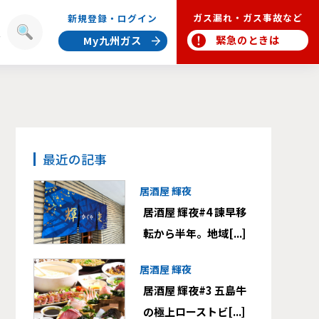
ガス漏れ・ガス事故など
新規登録・ログイン
報
緊急のときは
My九州ガス
最近の記事
居酒屋 輝夜
居酒屋 輝夜#4 諫早移
転から半年。地域[...]
居酒屋 輝夜
居酒屋 輝夜#3 五島牛
の極上ローストビ[...]