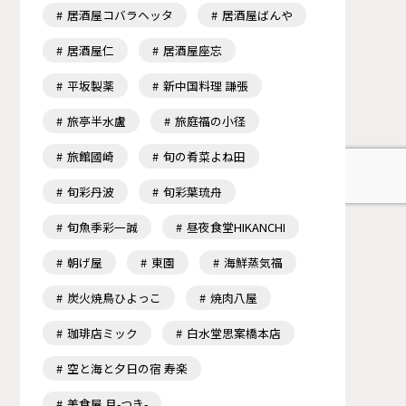
居酒屋コバラヘッタ
居酒屋ばんや
居酒屋仁
居酒屋座忘
平坂製薬
新中国料理 謙張
旅亭半水盧
旅庭福の小径
旅館國崎
旬の肴菜よね田
旬彩丹波
旬彩葉琉舟
旬魚季彩一誠
昼夜食堂HIKANCHI
朝げ屋
東園
海鮮蒸気福
炭火焼鳥ひよっこ
焼肉八屋
珈琲店ミック
白水堂思案橋本店
空と海と夕日の宿 寿楽
美食屋 月-つき-