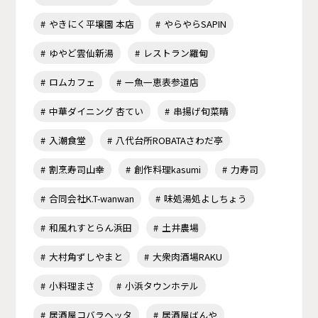
やきにく平壌園 本店
やらやらSAPIN
ゆやど雲仙新湯
レストラン羅甸
ロムカフェ
一魚一恵表参道店
中華ダイニング 杏てい
串揚げ旬菜晴
入潮食堂
八代台所ROBATAさわだ亭
割烹寿司山幸
創作料理kasumi
力寿司
合同会社K.T-wanwan
味処湯処よしちょう
和風れすとらん浜田
土井農場
大村角ずしやまと
大衆肉酒場RAKU
小料理まさ
小浜タウンホテル
居酒屋コバラヘッタ
居酒屋ばんや