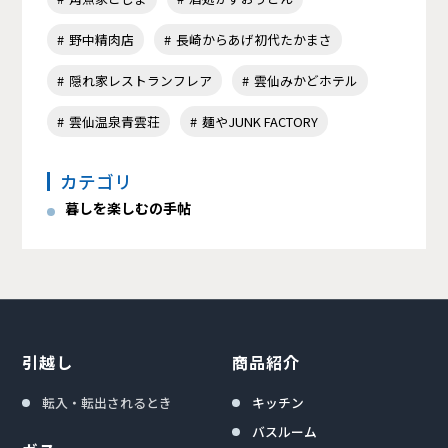
野中精肉店
長崎からあげ初代たかまさ
隠れ家レストランフレア
雲仙みかどホテル
雲仙温泉青雲荘
麺やJUNK FACTORY
カテゴリ
暮しを楽しむの手帖
引越し
商品紹介
転入・転出されるとき
キッチン
バスルーム