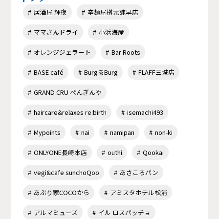
居酒屋 輝夜
辛麺屋桝元諫早店
ママさんドライ
小浜海産
オレンジジェラート
Bar Roots
BASE café
BurgるBurg
FLAFF三城店
GRAND CRU ぺんぎんや
haircare&relaxes re:birth
isemachi493
Mypoints
nai
namipan
non-ki
ONLYONE長崎本店
outhi
Qookai
vegi&cafe sunchoQoo
あさころパン
あぶり家COCOから
アミスタホテル松浦
アルマミューズ
イル ロスパッチョ