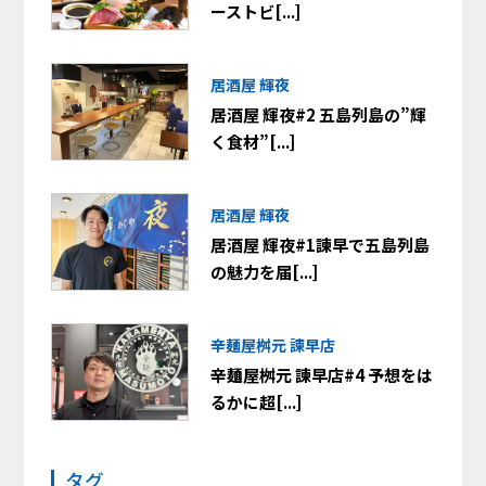
ーストビ[...]
居酒屋 輝夜
居酒屋 輝夜#2 五島列島の”輝
く食材”[...]
居酒屋 輝夜
居酒屋 輝夜#1諫早で五島列島
の魅力を届[...]
辛麺屋桝元 諫早店
辛麺屋桝元 諫早店#4 予想をは
るかに超[...]
タグ