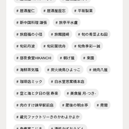
居酒屋仁
居酒屋座忘
平坂製薬
新中国料理 謙張
旅亭半水盧
旅庭福の小径
旅館國崎
旬の肴菜よね田
旬彩丹波
旬彩葉琉舟
旬魚季彩一誠
昼夜食堂HIKANCHI
朝げ屋
東園
海鮮蒸気福
炭火焼鳥ひよっこ
焼肉八屋
珈琲店ミック
白水堂思案橋本店
空と海と夕日の宿 寿楽
美食屋 月-つき-
肉のすけ諫早駅前店
肥後の明水亭
莞爾
蔵元ファクトリーきのかわよかよか
角煮家こじま
酒処かずおうどん