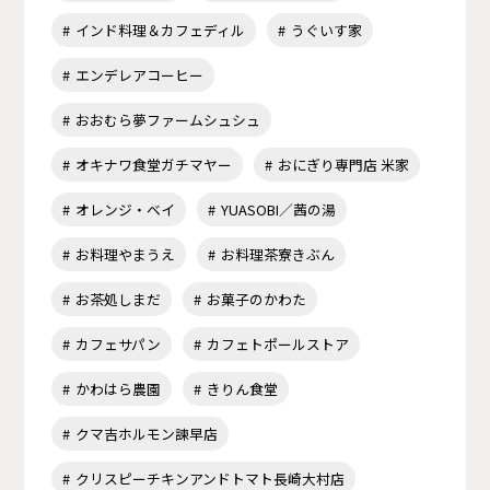
インド料理＆カフェディル
うぐいす家
エンデレアコーヒー
おおむら夢ファームシュシュ
オキナワ食堂ガチマヤー
おにぎり専門店 米家
オレンジ・ベイ
YUASOBI／茜の湯
お料理やまうえ
お料理茶寮きぶん
お茶処しまだ
お菓子のかわた
カフェサパン
カフェトポールストア
かわはら農園
きりん食堂
クマ吉ホルモン諫早店
クリスピーチキンアンドトマト長崎大村店