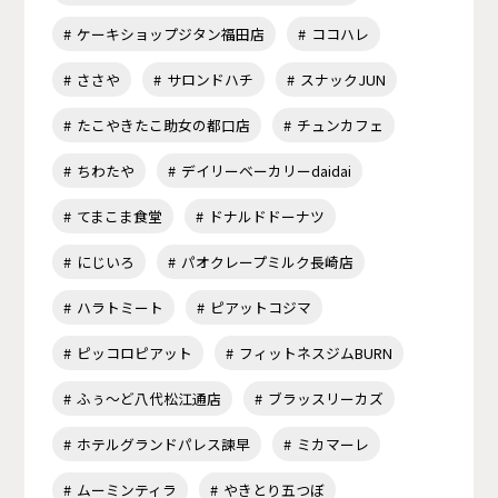
ケーキショップジタン福田店
ココハレ
ささや
サロンドハチ
スナックJUN
たこやきたこ助女の都口店
チュンカフェ
ちわたや
デイリーベーカリーdaidai
てまこま食堂
ドナルドドーナツ
にじいろ
パオクレープミルク長崎店
ハラトミート
ピアットコジマ
ピッコロピアット
フィットネスジムBURN
ふぅ～ど八代松江通店
ブラッスリーカズ
ホテルグランドパレス諫早
ミカマーレ
ムーミンティラ
やきとり五つぼ