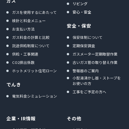
ガス
リビング
安心・安全
ガスを使用するにあたって
検針と料金メニュー
安全・保安
お支払い方法
ガス料金の計算と比較
保安体制について
託送供給制度について
定期保安調査
供給・工事関連
ガスメーター定期取替作業
CO2排出係数
古いガス管の取り替え作業
ホットメリット住宅ローン
警報器のご案内
小型湯沸かし器・ストーブを
お使いの方
でんき
工事をご予定の方へ
電気料金シミュレーション
企業・IR情報
その他