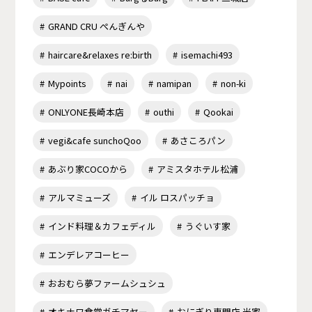
GRAND CRU ぺんぎんや
haircare&relaxes re:birth
isemachi493
Mypoints
nai
namipan
non-ki
ONLYONE長崎本店
outhi
Qookai
vegi&cafe sunchoQoo
あさころパン
あぶり家COCOから
アミスタホテル松浦
アルマミューズ
イル ロスパッチョ
インド料理＆カフェディル
うぐいす家
エンデレアコーヒー
おおむら夢ファームシュシュ
オキナワ食堂ガチマヤー
おにぎり専門店 米家