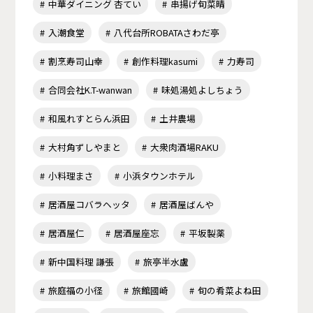
中華ダイニング 杏てい
串揚げ旬菜晴
入潮食堂
八代台所ROBATAさわだ亭
割烹寿司山幸
創作料理kasumi
力寿司
合同会社K.T-wanwan
味処湯処よしちょう
和風れすとらん浜田
土井農場
大村角ずしやまと
大衆肉酒場RAKU
小料理まさ
小浜タウンホテル
居酒屋コバラヘッタ
居酒屋ばんや
居酒屋仁
居酒屋座忘
平坂製薬
新中国料理 謙張
旅亭半水盧
旅庭福の小径
旅館國崎
旬の肴菜よね田