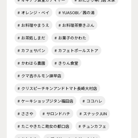
オレンジ・ベイ
YUASOBI／茜の湯
お料理やまうえ
お料理茶寮きぶん
お茶処しまだ
お菓子のかわた
カフェサパン
カフェトポールストア
かわはら農園
きりん食堂
クマ吉ホルモン諫早店
クリスピーチキンアンドトマト長崎大村店
ケーキショップジタン福田店
ココハレ
ささや
サロンドハチ
スナックJUN
たこやきたこ助女の都口店
チュンカフェ