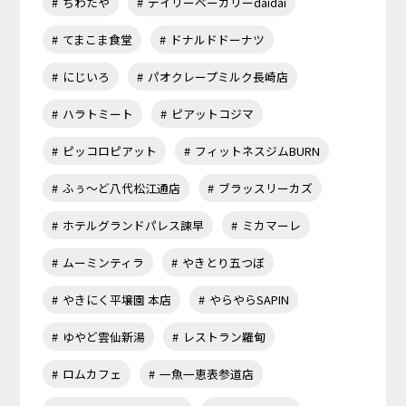
ちわたや
デイリーベーカリーdaidai
てまこま食堂
ドナルドドーナツ
にじいろ
パオクレープミルク長崎店
ハラトミート
ピアットコジマ
ピッコロピアット
フィットネスジムBURN
ふぅ～ど八代松江通店
ブラッスリーカズ
ホテルグランドパレス諫早
ミカマーレ
ムーミンティラ
やきとり五つぼ
やきにく平壌園 本店
やらやらSAPIN
ゆやど雲仙新湯
レストラン羅甸
ロムカフェ
一魚一恵表参道店