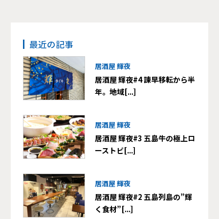
最近の記事
居酒屋 輝夜
居酒屋 輝夜#4 諫早移転から半
年。地域[...]
居酒屋 輝夜
居酒屋 輝夜#3 五島牛の極上ロ
ーストビ[...]
居酒屋 輝夜
居酒屋 輝夜#2 五島列島の”輝
く食材”[...]