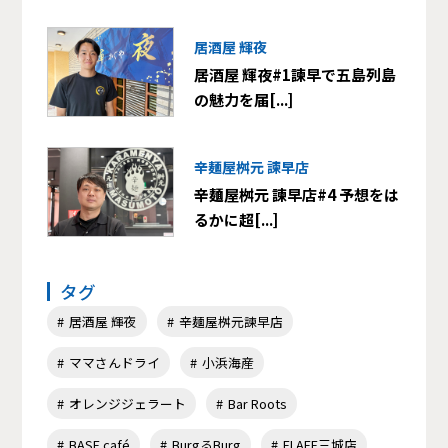
居酒屋 輝夜
居酒屋 輝夜#1諫早で五島列島
の魅力を届[...]
辛麺屋桝元 諫早店
辛麺屋桝元 諫早店#4 予想をは
るかに超[...]
タグ
居酒屋 輝夜
辛麺屋桝元諫早店
ママさんドライ
小浜海産
オレンジジェラート
Bar Roots
BASE café
BurgるBurg
FLAFF三城店