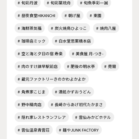
旬彩丹波
旬彩葉琉舟
旬魚季彩一誠
昼夜食堂HIKANCHI
朝げ屋
東園
海鮮蒸気福
炭火焼鳥ひよっこ
焼肉八屋
珈琲店ミック
白水堂思案橋本店
空と海と夕日の宿 寿楽
美食屋 月-つき-
肉のすけ諫早駅前店
肥後の明水亭
莞爾
蔵元ファクトリーきのかわよかよか
角煮家こじま
酒処かずおうどん
野中精肉店
長崎からあげ初代たかまさ
隠れ家レストランフレア
雲仙みかどホテル
雲仙温泉青雲荘
麺やJUNK FACTORY