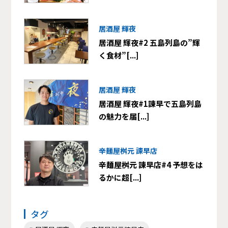
居酒屋 輝夜
居酒屋 輝夜#2 五島列島の”輝
く食材”[...]
居酒屋 輝夜
居酒屋 輝夜#1諫早で五島列島
の魅力を届[...]
辛麺屋桝元 諫早店
辛麺屋桝元 諫早店#4 予想をは
るかに超[...]
タグ