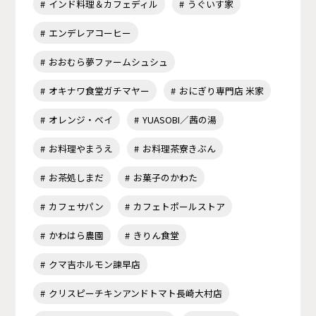
インド料理＆カフェディル
うぐいす家
エンデレアコーヒー
おおむら夢ファームシュシュ
オキナワ食堂ガチマヤー
おにぎり専門店 米家
オレンジ・ベイ
YUASOBI／茜の湯
お料理やまうえ
お料理茶寮きぶん
お茶処しまだ
お菓子のかわた
カフェサパン
カフェトポールストア
かわはら農園
きりん食堂
クマ吉ホルモン諫早店
クリスピーチキンアンドトマト長崎大村店