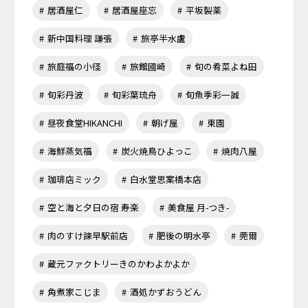
居酒屋仁
居酒屋座忘
平坂製薬
新中国料理 謙張
旅亭半水盧
旅庭福の小径
旅館國崎
旬の肴菜よね田
旬彩丹波
旬彩葉琉舟
旬魚季彩一誠
昼夜食堂HIKANCHI
朝げ屋
東園
海鮮蒸気福
炭火焼鳥ひよっこ
焼肉八屋
珈琲店ミック
白水堂思案橋本店
空と海と夕日の宿 寿楽
美食屋 月-つき-
肉のすけ諫早駅前店
肥後の明水亭
莞爾
蔵元ファクトリーきのかわよかよか
角煮家こじま
酒処かずおうどん