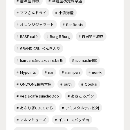
居酒屋 輝夜
辛麺屋桝元諫早店
ママさんドライ
小浜海産
オレンジジェラート
Bar Roots
BASE café
BurgるBurg
FLAFF三城店
GRAND CRU ぺんぎんや
haircare&relaxes re:birth
isemachi493
Mypoints
nai
namipan
non-ki
ONLYONE長崎本店
outhi
Qookai
vegi&cafe sunchoQoo
あさころパン
あぶり家COCOから
アミスタホテル松浦
アルマミューズ
イル ロスパッチョ