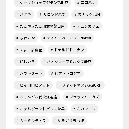
ケーキショップジタン福田店
ココハレ
ささや
サロンドハチ
スナックJUN
たこやきたこ助女の都口店
チュンカフェ
ちわたや
デイリーベーカリーdaidai
てまこま食堂
ドナルドドーナツ
にじいろ
パオクレープミルク長崎店
ハラトミート
ピアットコジマ
ピッコロピアット
フィットネスジムBURN
ふぅ～ど八代松江通店
ブラッスリーカズ
ホテルグランドパレス諫早
ミカマーレ
ムーミンティラ
やきとり五つぼ