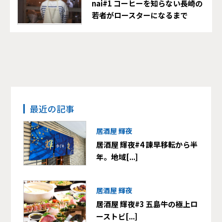
nai#1 コーヒーを知らない長崎の
若者がロースターになるまで
最近の記事
居酒屋 輝夜
居酒屋 輝夜#4 諫早移転から半
年。地域[...]
居酒屋 輝夜
居酒屋 輝夜#3 五島牛の極上ロ
ーストビ[...]