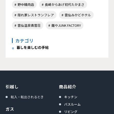
野中精肉店
長崎からあげ初代たかまさ
隠れ家レストランフレア
雲仙みかどホテル
雲仙温泉青雲荘
麺やJUNK FACTORY
カテゴリ
暮しを楽しむの手帖
引越し
商品紹介
転入・転出されるとき
キッチン
バスルーム
ガス
リビング