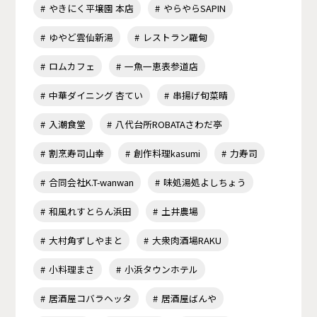
やきにく平壌園 本店
やらやらSAPIN
ゆやど雲仙新湯
レストラン羅甸
ロムカフェ
一魚一恵表参道店
中華ダイニング 杏てい
串揚げ旬菜晴
入潮食堂
八代台所ROBATAさわだ亭
割烹寿司山幸
創作料理kasumi
力寿司
合同会社K.T-wanwan
味処湯処よしちょう
和風れすとらん浜田
土井農場
大村角ずしやまと
大衆肉酒場RAKU
小料理まさ
小浜タウンホテル
居酒屋コバラヘッタ
居酒屋ばんや