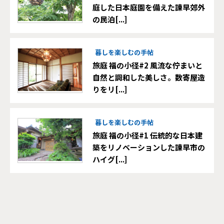
庭した日本庭園を備えた諫早郊外
の民泊[...]
暮しを楽しむの手帖
旅庭 福の小径#2 風流な佇まいと
自然と調和した美しさ。数寄屋造
りをリ[...]
暮しを楽しむの手帖
旅庭 福の小径#1 伝統的な日本建
築をリノベーションした諫早市の
ハイグ[...]