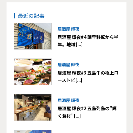
最近の記事
居酒屋 輝夜
居酒屋 輝夜#4 諫早移転から半
年。地域[...]
居酒屋 輝夜
居酒屋 輝夜#3 五島牛の極上ロ
ーストビ[...]
居酒屋 輝夜
居酒屋 輝夜#2 五島列島の”輝
く食材”[...]