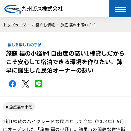
toggle
naviga
トップページ
お役立ち情報
旅庭 福の小径#4 […]
暮しを楽しむの手帖
旅庭 福の小径#4 自由度の高い1棟貸しだから
こそ安心して宿泊できる環境を作りたい。諫
早に誕生した民泊オーナーの想い
旅庭福の小径
1組1棟貸のハイグレードな民泊として今年（2024年）5月
にオープンした「旅庭 福の小径」。諫早市の閑静な住宅街