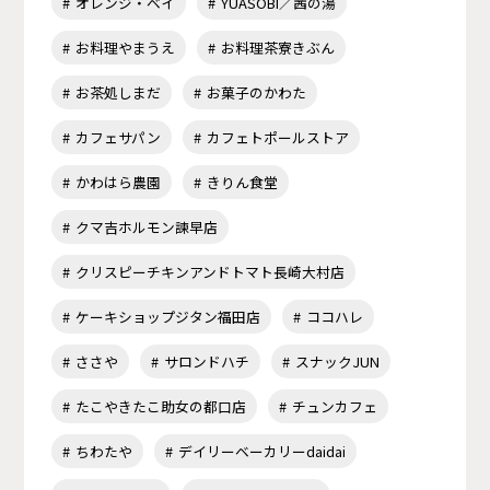
オレンジ・ベイ
YUASOBI／茜の湯
お料理やまうえ
お料理茶寮きぶん
お茶処しまだ
お菓子のかわた
カフェサパン
カフェトポールストア
かわはら農園
きりん食堂
クマ吉ホルモン諫早店
クリスピーチキンアンドトマト長崎大村店
ケーキショップジタン福田店
ココハレ
ささや
サロンドハチ
スナックJUN
たこやきたこ助女の都口店
チュンカフェ
ちわたや
デイリーベーカリーdaidai