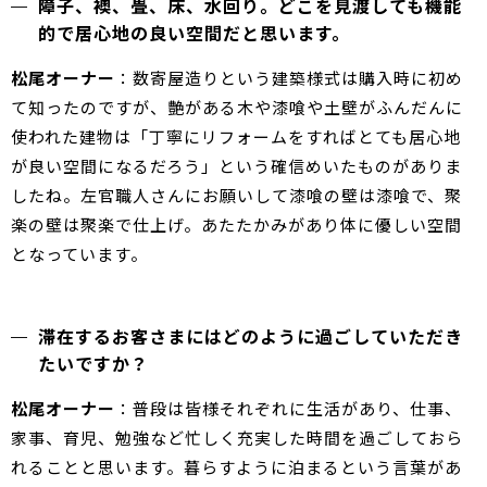
障子、襖、畳、床、水回り。どこを見渡しても機能
的で居心地の良い空間だと思います。
松尾オーナー
：数寄屋造りという建築様式は購入時に初め
て知ったのですが、艶がある木や漆喰や土壁がふんだんに
使われた建物は「丁寧にリフォームをすればとても居心地
が良い空間になるだろう」という確信めいたものがありま
したね。左官職人さんにお願いして漆喰の壁は漆喰で、聚
楽の壁は聚楽で仕上げ。あたたかみがあり体に優しい空間
となっています。
滞在するお客さまにはどのように過ごしていただき
たいですか？
松尾オーナー
：普段は皆様それぞれに生活があり、仕事、
家事、育児、勉強など忙しく充実した時間を過ごしておら
れることと思います。暮らすように泊まるという言葉があ