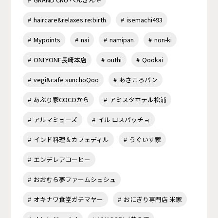
haircare&relaxes re:birth
isemachi493
Mypoints
nai
namipan
non-ki
ONLYONE長崎本店
outhi
Qookai
vegi&cafe sunchoQoo
あさころパン
あぶり家COCOから
アミスタホテル松浦
アルマミューズ
イル ロスパッチョ
インド料理＆カフェディル
うぐいす家
エンデレアコーヒー
おおむら夢ファームシュシュ
オキナワ食堂ガチマヤー
おにぎり専門店 米家