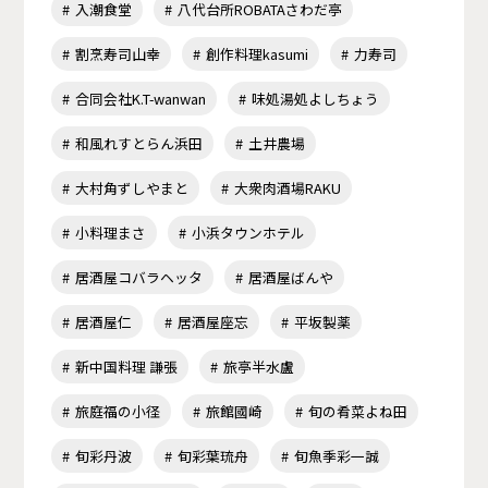
入潮食堂
八代台所ROBATAさわだ亭
割烹寿司山幸
創作料理kasumi
力寿司
合同会社K.T-wanwan
味処湯処よしちょう
和風れすとらん浜田
土井農場
大村角ずしやまと
大衆肉酒場RAKU
小料理まさ
小浜タウンホテル
居酒屋コバラヘッタ
居酒屋ばんや
居酒屋仁
居酒屋座忘
平坂製薬
新中国料理 謙張
旅亭半水盧
旅庭福の小径
旅館國崎
旬の肴菜よね田
旬彩丹波
旬彩葉琉舟
旬魚季彩一誠