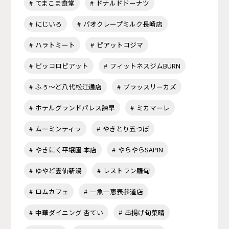
てまこま食堂
ドナルドドーナツ
にじいろ
パオクレープミルク長崎店
ハラトミート
ピアットコジマ
ピッコロピアット
フィットネスジムBURN
ふぅ～ど八代松江通店
ブラッスリーカズ
ホテルグランドパレス諫早
ミカマーレ
ムーミンティラ
やきとり五つぼ
やきにく平壌園 本店
やらやらSAPIN
ゆやど雲仙新湯
レストラン羅甸
ロムカフェ
一魚一恵表参道店
中華ダイニング 杏てい
串揚げ旬菜晴