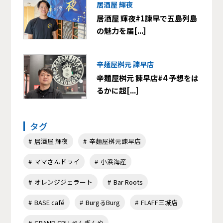
居酒屋 輝夜
居酒屋 輝夜#1諫早で五島列島
の魅力を届[...]
辛麺屋桝元 諫早店
辛麺屋桝元 諫早店#4 予想をは
るかに超[...]
タグ
居酒屋 輝夜
辛麺屋桝元諫早店
ママさんドライ
小浜海産
オレンジジェラート
Bar Roots
BASE café
BurgるBurg
FLAFF三城店
GRAND CRU ぺんぎんや