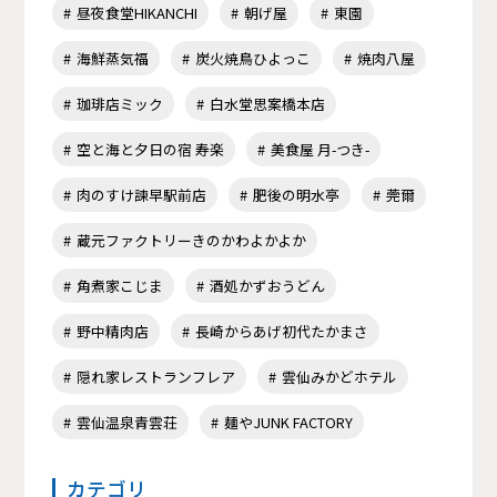
昼夜食堂HIKANCHI
朝げ屋
東園
海鮮蒸気福
炭火焼鳥ひよっこ
焼肉八屋
珈琲店ミック
白水堂思案橋本店
空と海と夕日の宿 寿楽
美食屋 月-つき-
肉のすけ諫早駅前店
肥後の明水亭
莞爾
蔵元ファクトリーきのかわよかよか
角煮家こじま
酒処かずおうどん
野中精肉店
長崎からあげ初代たかまさ
隠れ家レストランフレア
雲仙みかどホテル
雲仙温泉青雲荘
麺やJUNK FACTORY
カテゴリ