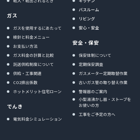
転入・転出されるとき
キッチン
バスルーム
ガス
リビング
安心・安全
ガスを使用するにあたって
検針と料金メニュー
安全・保安
お支払い方法
ガス料金の計算と比較
保安体制について
託送供給制度について
定期保安調査
供給・工事関連
ガスメーター定期取替作業
CO2排出係数
古いガス管の取り替え作業
ホットメリット住宅ローン
警報器のご案内
小型湯沸かし器・ストーブを
お使いの方
でんき
工事をご予定の方へ
電気料金シミュレーション