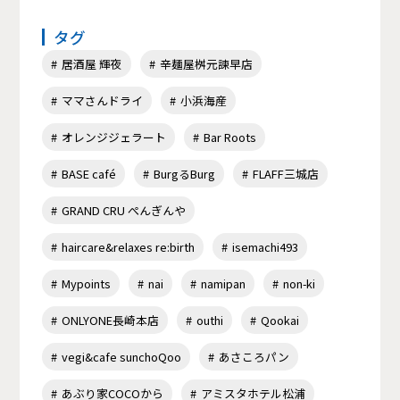
タグ
居酒屋 輝夜
辛麺屋桝元諫早店
ママさんドライ
小浜海産
オレンジジェラート
Bar Roots
BASE café
BurgるBurg
FLAFF三城店
GRAND CRU ぺんぎんや
haircare&relaxes re:birth
isemachi493
Mypoints
nai
namipan
non-ki
ONLYONE長崎本店
outhi
Qookai
vegi&cafe sunchoQoo
あさころパン
あぶり家COCOから
アミスタホテル松浦