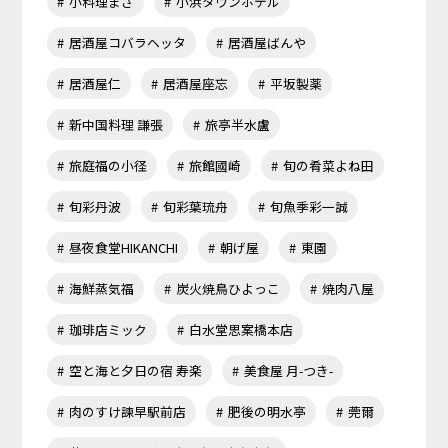
小料理まさ
小浜タウンホテル
居酒屋コバラヘッタ
居酒屋ばんや
居酒屋仁
居酒屋座忘
平坂製薬
新中国料理 謙張
旅亭半水盧
旅庭福の小径
旅館國崎
旬の肴菜よね田
旬彩丹波
旬彩葉琉舟
旬魚季彩一誠
昼夜食堂HIKANCHI
朝げ屋
東園
海鮮蒸気福
炭火焼鳥ひよっこ
焼肉八屋
珈琲店ミック
白水堂思案橋本店
空と海と夕日の宿 寿楽
美食屋 月-つき-
肉のすけ諫早駅前店
肥後の明水亭
莞爾