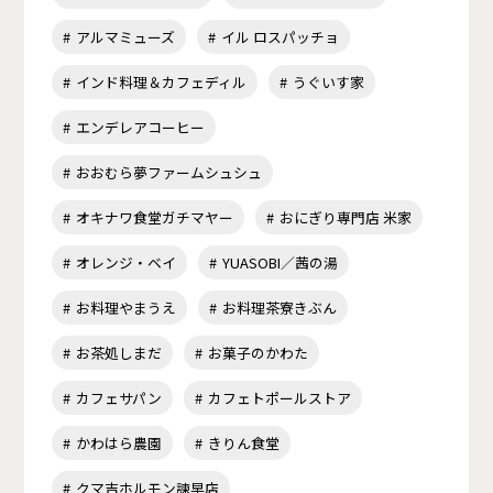
アルマミューズ
イル ロスパッチョ
インド料理＆カフェディル
うぐいす家
エンデレアコーヒー
おおむら夢ファームシュシュ
オキナワ食堂ガチマヤー
おにぎり専門店 米家
オレンジ・ベイ
YUASOBI／茜の湯
お料理やまうえ
お料理茶寮きぶん
お茶処しまだ
お菓子のかわた
カフェサパン
カフェトポールストア
かわはら農園
きりん食堂
クマ吉ホルモン諫早店