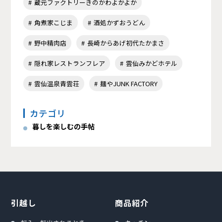
蔵元ファクトリーきのかわよかよか
角煮家こじま
酒処かずおうどん
野中精肉店
長崎からあげ初代たかまさ
隠れ家レストランフレア
雲仙みかどホテル
雲仙温泉青雲荘
麺やJUNK FACTORY
カテゴリ
暮しを楽しむの手帖
引越し
商品紹介