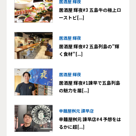
居酒屋 輝夜
居酒屋 輝夜#3 五島牛の極上ロ
ーストビ[...]
居酒屋 輝夜
居酒屋 輝夜#2 五島列島の”輝
く食材”[...]
居酒屋 輝夜
居酒屋 輝夜#1諫早で五島列島
の魅力を届[...]
辛麺屋桝元 諫早店
辛麺屋桝元 諫早店#4 予想をは
るかに超[...]