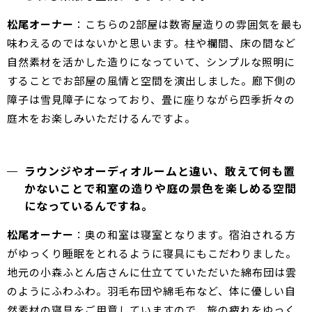
松尾オーナー
：こちらの2部屋は数寄屋造りの雰囲気を最も
味わえるのではないかと思います。柱や欄間、床の間など
自然素材を活かした造りになっていて、シンプルな照明に
することでお部屋の風情と空間を演出しました。廊下側の
障子は雪見障子になっており、畳に座りながら四季折々の
庭木をお楽しみいただけるんですよ。
ラウンジやオーディオルームと違い、敢えて何も置
かないことで和室の造りや庭の景色を楽しめる空間
になっているんですね。
松尾オーナー
：奥の和室は寝室となります。宿泊される方
がゆっくり睡眠をとれるように寝具にもこだわりました。
地元の小森ふとん店さんに仕立てていただいた綿布団は雲
のようにふわふわ。羽毛布団や綿毛布など、体に優しい自
然素材の寝具をご用意していますので、旅の疲れをゆっく