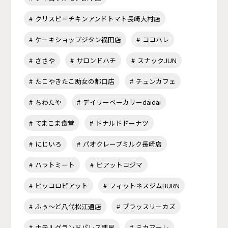
クリスピーチキンアンドトマト長崎大村店
ケーキショップジタン福田店
ココハレ
ささや
サロンドハチ
スナックJUN
たこやきたこ助女の都口店
チュンカフェ
ちわたや
デイリーベーカリーdaidai
てまこま食堂
ドナルドドーナツ
にじいろ
パオクレープミルク長崎店
ハラトミート
ピアットコジマ
ピッコロピアット
フィットネスジムBURN
ふぅ～ど八代松江通店
ブラッスリーカズ
ホテルグランドパレス諫早
ミカマーレ