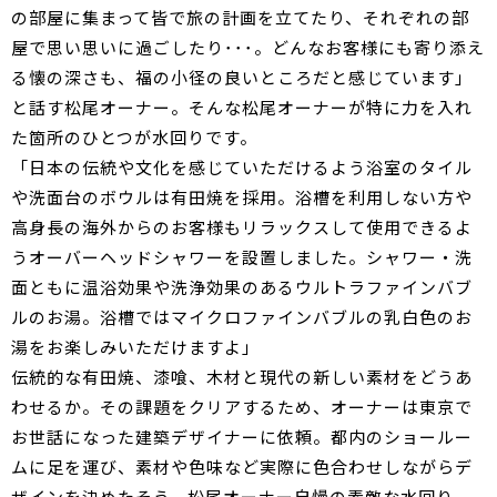
の部屋に集まって皆で旅の計画を立てたり、それぞれの部
屋で思い思いに過ごしたり･･･。どんなお客様にも寄り添え
る懐の深さも、福の小径の良いところだと感じています」
と話す松尾オーナー。そんな松尾オーナーが特に力を入れ
た箇所のひとつが水回りです。
「日本の伝統や文化を感じていただけるよう浴室のタイル
や洗面台のボウルは有田焼を採用。浴槽を利用しない方や
高身長の海外からのお客様もリラックスして使用できるよ
うオーバーヘッドシャワーを設置しました。シャワー・洗
面ともに温浴効果や洗浄効果のあるウルトラファインバブ
ルのお湯。浴槽ではマイクロファインバブルの乳白色のお
湯をお楽しみいただけますよ」
伝統的な有田焼、漆喰、木材と現代の新しい素材をどうあ
わせるか。その課題をクリアするため、オーナーは東京で
お世話になった建築デザイナーに依頼。都内のショールー
ムに足を運び、素材や色味など実際に色合わせしながらデ
ザインを決めたそう。松尾オーナー自慢の素敵な水回り。