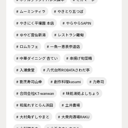
ムーミンティラ
やきとり五つぼ
やきにく平壌園 本店
やらやらSAPIN
ゆやど雲仙新湯
レストラン羅甸
ロムカフェ
一魚一恵表参道店
中華ダイニング 杏てい
串揚げ旬菜晴
入潮食堂
八代台所ROBATAさわだ亭
割烹寿司山幸
創作料理kasumi
力寿司
合同会社K.T-wanwan
味処湯処よしちょう
和風れすとらん浜田
土井農場
大村角ずしやまと
大衆肉酒場RAKU