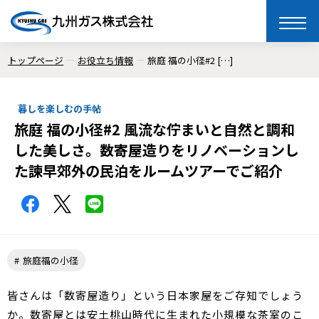
toggle
naviga
トップページ
お役立ち情報
旅庭 福の小径#2 […]
暮しを楽しむの手帖
旅庭 福の小径#2 風流な佇まいと自然と調和
した美しさ。数寄屋造りをリノベーションし
た諫早郊外の民泊をルームツアーでご紹介
旅庭福の小径
皆さんは「数寄屋造り」という日本家屋をご存知でしょう
か。数寄屋とは安土桃山時代に生まれた小規模な茶室のこ