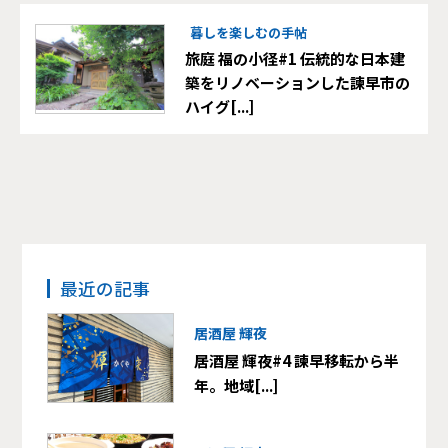
暮しを楽しむの手帖
旅庭 福の小径#1 伝統的な日本建
築をリノベーションした諫早市の
ハイグ[...]
最近の記事
居酒屋 輝夜
居酒屋 輝夜#4 諫早移転から半
年。地域[...]