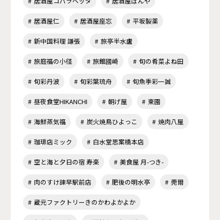
居酒屋コバラヘッタ
居酒屋ばんや
居酒屋仁
居酒屋座忘
平坂製薬
新中国料理 謙張
旅亭半水盧
旅庭福の小径
旅館國崎
旬の肴菜よね田
旬彩丹波
旬彩葉琉舟
旬魚季彩一誠
昼夜食堂HIKANCHI
朝げ屋
東園
海鮮蒸気福
炭火焼鳥ひよっこ
焼肉八屋
珈琲店ミック
白水堂思案橋本店
空と海と夕日の宿 寿楽
美食屋 月-つき-
肉のすけ諫早駅前店
肥後の明水亭
莞爾
蔵元ファクトリーきのかわよかよか