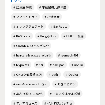
タグ
居酒屋 輝夜
辛麺屋桝元諫早店
ママさんドライ
小浜海産
オレンジジェラート
Bar Roots
BASE café
BurgるBurg
FLAFF三城店
GRAND CRU ぺんぎんや
haircare&relaxes re:birth
isemachi493
Mypoints
nai
namipan
non-ki
ONLYONE長崎本店
outhi
Qookai
vegi&cafe sunchoQoo
あさころパン
あぶり家COCOから
アミスタホテル松浦
アルマミューズ
イル ロスパッチョ