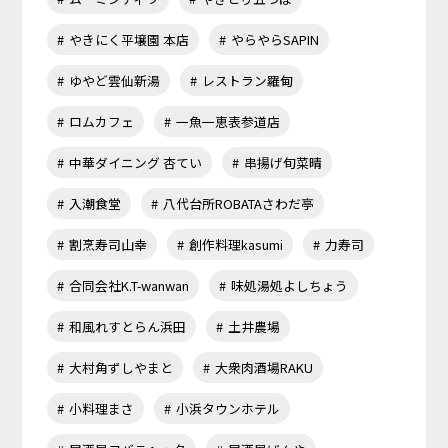
やきにく平壌園 本店
やらやらSAPIN
ゆやど雲仙新湯
レストラン羅甸
ロムカフェ
一魚一恵表参道店
中華ダイニング 杏てい
串揚げ旬菜晴
入潮食堂
八代台所ROBATAさわだ亭
割烹寿司山幸
創作料理kasumi
力寿司
合同会社K.T-wanwan
味処湯処よしちょう
和風れすとらん浜田
土井農場
大村角ずしやまと
大衆肉酒場RAKU
小料理まさ
小浜タウンホテル