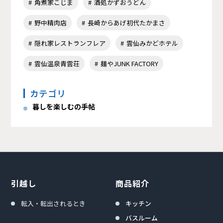
角煮家こじま
酒処かずおうどん
野中精肉店
長崎からあげ初代たかまさ
隠れ家レストランフレア
雲仙みかどホテル
雲仙温泉青雲荘
麺やJUNK FACTORY
カテゴリ
暮しを楽しむの手帖
引越し
商品紹介
転入・転出されるとき
キッチン
バスルーム