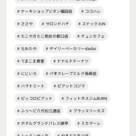
ケーキショップジタン福田店
ココハレ
ささや
サロンドハチ
スナックJUN
たこやきたこ助女の都口店
チュンカフェ
ちわたや
デイリーベーカリーdaidai
てまこま食堂
ドナルドドーナツ
にじいろ
パオクレープミルク長崎店
ハラトミート
ピアットコジマ
ピッコロピアット
フィットネスジムBURN
ふぅ～ど八代松江通店
ブラッスリーカズ
ホテルグランドパレス諫早
ミカマーレ
ムーミンティラ
やきとり五つぼ