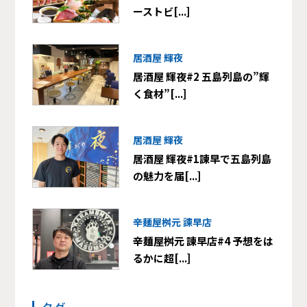
ーストビ[...]
居酒屋 輝夜
居酒屋 輝夜#2 五島列島の”輝
く食材”[...]
居酒屋 輝夜
居酒屋 輝夜#1諫早で五島列島
の魅力を届[...]
辛麺屋桝元 諫早店
辛麺屋桝元 諫早店#4 予想をは
るかに超[...]