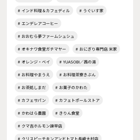
インド料理＆カフェディル
うぐいす家
エンデレアコーヒー
おおむら夢ファームシュシュ
オキナワ食堂ガチマヤー
おにぎり専門店 米家
オレンジ・ベイ
YUASOBI／茜の湯
お料理やまうえ
お料理茶寮きぶん
お茶処しまだ
お菓子のかわた
カフェサパン
カフェトポールストア
かわはら農園
きりん食堂
クマ吉ホルモン諫早店
クリスピーチキンアンドトマト長崎大村店