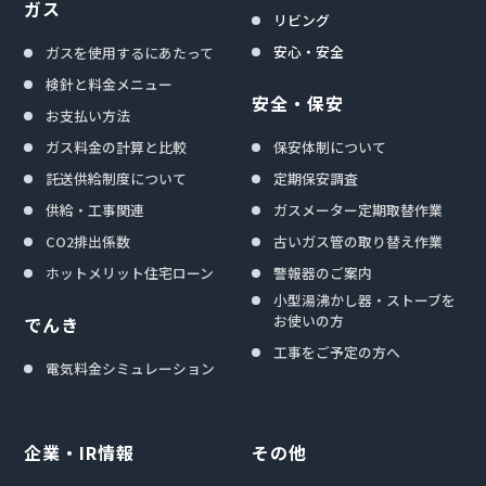
ガス
リビング
安心・安全
ガスを使用するにあたって
検針と料金メニュー
安全・保安
お支払い方法
ガス料金の計算と比較
保安体制について
託送供給制度について
定期保安調査
供給・工事関連
ガスメーター定期取替作業
CO2排出係数
古いガス管の取り替え作業
ホットメリット住宅ローン
警報器のご案内
小型湯沸かし器・ストーブを
お使いの方
でんき
工事をご予定の方へ
電気料金シミュレーション
企業・IR情報
その他