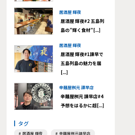
居酒屋 輝夜
居酒屋 輝夜#2 五島列
島の”輝く食材”[...]
居酒屋 輝夜
居酒屋 輝夜#1諫早で
五島列島の魅力を届
[...]
辛麺屋桝元 諫早店
辛麺屋桝元 諫早店#4
予想をはるかに超[...]
タグ
居酒屋 輝夜
辛麺屋桝元諫早店