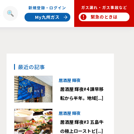
ガス漏れ・ガス事故など
新規登録・ログイン
報
緊急のときは
My九州ガス
最近の記事
居酒屋 輝夜
居酒屋 輝夜#4 諫早移
転から半年。地域[...]
居酒屋 輝夜
居酒屋 輝夜#3 五島牛
の極上ローストビ[...]