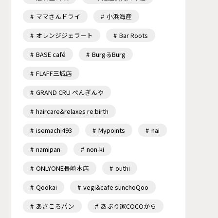
ママさんドライ
小浜海産
オレンジジェラート
Bar Roots
BASE café
BurgるBurg
FLAFF三城店
GRAND CRU ぺんぎんや
haircare&relaxes re:birth
isemachi493
Mypoints
nai
namipan
non-ki
ONLYONE長崎本店
outhi
Qookai
vegi&cafe sunchoQoo
あさころパン
あぶり家COCOから