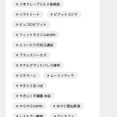
パオクレープミルク長崎店
ハラトミート
ピアットコジマ
ピッコロピアット
フィットネスジムBURN
ふぅ～ど八代松江通店
ブラッスリーカズ
ホテルグランドパレス諫早
ミカマーレ
ムーミンティラ
やきとり五つぼ
やきにく平壌園 本店
やらやらSAPIN
ゆやど雲仙新湯
レストラン羅甸
ロムカフェ