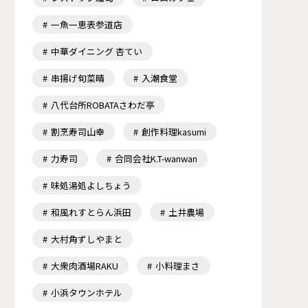
一魚一恵表参道店
中華ダイニング 杏てい
串揚げ旬菜晴
入潮食堂
八代台所ROBATAさわだ亭
割烹寿司山幸
創作料理kasumi
力寿司
合同会社K.T-wanwan
味処湯処よしちょう
和風れすとらん浜田
土井農場
大村角ずしやまと
大衆肉酒場RAKU
小料理まさ
小浜タウンホテル