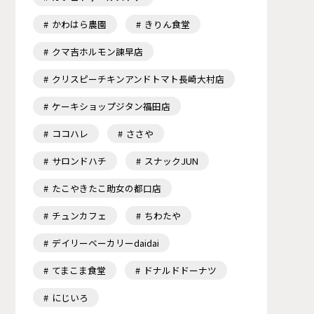
かわはら農園
きりん食堂
クマ吉ホルモン諫早店
クリスピーチキンアンドトマト長崎大村店
ケーキショップジタン福田店
ココハレ
ささや
サロンドハチ
スナックJUN
たこやきたこ助女の都口店
チュンカフェ
ちわたや
デイリーベーカリーdaidai
てまこま食堂
ドナルドドーナツ
にじいろ