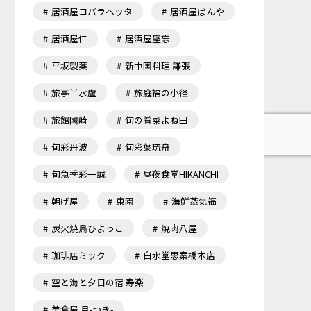
居酒屋コバラヘッタ
居酒屋ばんや
居酒屋仁
居酒屋座忘
平坂製薬
新中国料理 謙張
旅亭半水盧
旅庭福の小径
旅館國崎
旬の肴菜よね田
旬彩丹波
旬彩葉琉舟
旬魚季彩一誠
昼夜食堂HIKANCHI
朝げ屋
東園
海鮮蒸気福
炭火焼鳥ひよっこ
焼肉八屋
珈琲店ミック
白水堂思案橋本店
空と海と夕日の宿 寿楽
美食屋 月-つき-