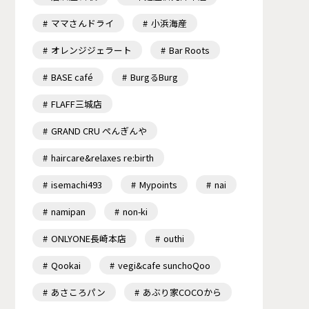
ママさんドライ
小浜海産
オレンジジェラート
Bar Roots
BASE café
BurgるBurg
FLAFF三城店
GRAND CRU ぺんぎんや
haircare&relaxes re:birth
isemachi493
Mypoints
nai
namipan
non-ki
ONLYONE長崎本店
outhi
Qookai
vegi&cafe sunchoQoo
あさころパン
あぶり家COCOから