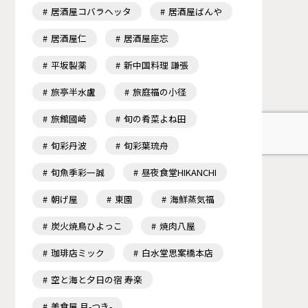
居酒屋コバラヘッタ
居酒屋ばんや
居酒屋仁
居酒屋座忘
平坂製薬
新中国料理 謙張
旅亭半水盧
旅庭福の小径
旅館國崎
旬の肴菜よね田
旬彩丹波
旬彩葉琉舟
旬魚季彩一誠
昼夜食堂HIKANCHI
朝げ屋
東園
海鮮蒸気福
炭火焼鳥ひよっこ
焼肉八屋
珈琲店ミック
白水堂思案橋本店
空と海と夕日の宿 寿楽
美食屋 月-つき-