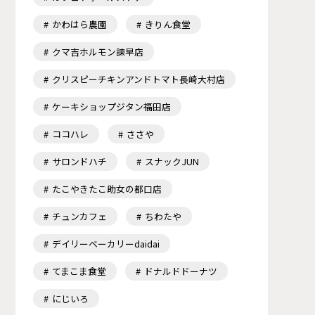
かわはら農園
きりん食堂
クマ吉ホルモン諫早店
クリスピーチキンアンドトマト長崎大村店
ケーキショップジタン福田店
ココハレ
ささや
サロンドハチ
スナックJUN
たこやきたこ助女の都口店
チュンカフェ
ちわたや
デイリーベーカリーdaidai
てまこま食堂
ドナルドドーナツ
にじいろ