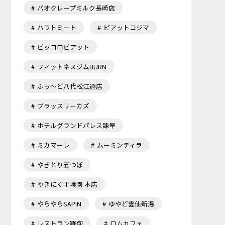
パオクレープミルク長崎店
ハラトミート
ピアットコジマ
ピッコロピアット
フィットネスジムBURN
ふぅ～ど八代松江通店
ブラッスリーカズ
ホテルグランドパレス諫早
ミカマーレ
ムーミンティラ
やきとり五つぼ
やきにく平壌園 本店
やらやらSAPIN
ゆやど雲仙新湯
レストラン羅甸
ロムカフェ