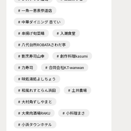
一魚一恵表参道店
中華ダイニング 杏てい
串揚げ旬菜晴
入潮食堂
八代台所ROBATAさわだ亭
割烹寿司山幸
創作料理kasumi
力寿司
合同会社K.T-wanwan
味処湯処よしちょう
和風れすとらん浜田
土井農場
大村角ずしやまと
大衆肉酒場RAKU
小料理まさ
小浜タウンホテル