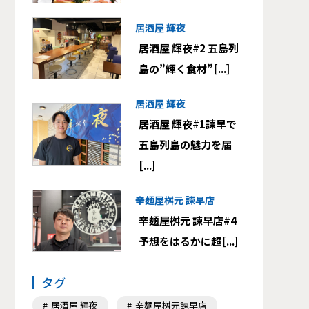
居酒屋 輝夜
居酒屋 輝夜#2 五島列
島の”輝く食材”[...]
居酒屋 輝夜
居酒屋 輝夜#1諫早で
五島列島の魅力を届
[...]
辛麺屋桝元 諫早店
辛麺屋桝元 諫早店#4
予想をはるかに超[...]
タグ
居酒屋 輝夜
辛麺屋桝元諫早店