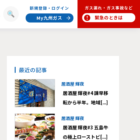
ガス漏れ・ガス事故など
新規登録・ログイン
報
緊急のときは
My九州ガス
最近の記事
居酒屋 輝夜
居酒屋 輝夜#4 諫早移
転から半年。地域[...]
居酒屋 輝夜
居酒屋 輝夜#3 五島牛
の極上ローストビ[...]