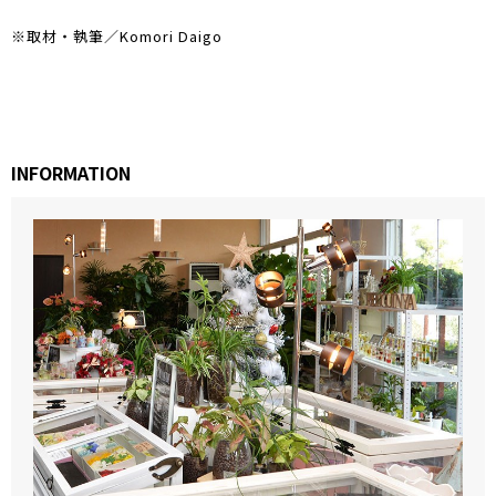
※取材・執筆／Komori Daigo
INFORMATION