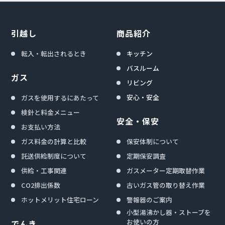
引越し
商品紹介
転入・転出されるとき
キッチン
バスルーム
ガス
リビング
安心・安全
ガスを使用するにあたって
検針と料金メニュー
安全・保安
お支払い方法
ガス料金の計算と比較
保安体制について
託送供給制度について
定期保安調査
供給・工事関連
ガスメーター定期取替作業
CO2排出係数
古いガス管の取り替え作業
ホットメリット住宅ローン
警報器のご案内
小型湯沸かし器・ストーブを
お使いの方
でんき