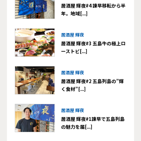
居酒屋 輝夜#4 諫早移転から半
年。地域[...]
居酒屋 輝夜
居酒屋 輝夜#3 五島牛の極上ロ
ーストビ[...]
居酒屋 輝夜
居酒屋 輝夜#2 五島列島の”輝
く食材”[...]
居酒屋 輝夜
居酒屋 輝夜#1諫早で五島列島
の魅力を届[...]