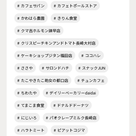
カフェサパン
カフェトポールストア
かわはら農園
きりん食堂
クマ吉ホルモン諫早店
クリスピーチキンアンドトマト長崎大村店
ケーキショップジタン福田店
ココハレ
ささや
サロンドハチ
スナックJUN
たこやきたこ助女の都口店
チュンカフェ
ちわたや
デイリーベーカリーdaidai
てまこま食堂
ドナルドドーナツ
にじいろ
パオクレープミルク長崎店
ハラトミート
ピアットコジマ