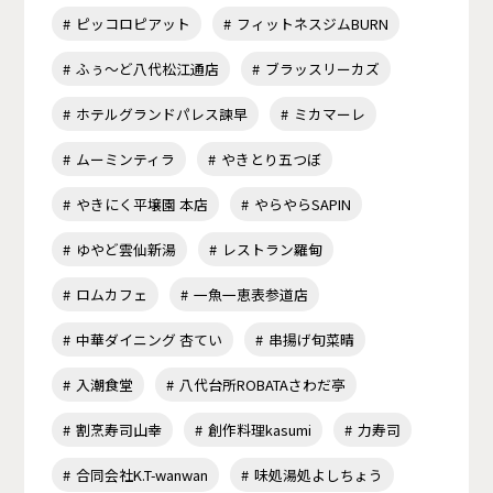
ピッコロピアット
フィットネスジムBURN
ふぅ～ど八代松江通店
ブラッスリーカズ
ホテルグランドパレス諫早
ミカマーレ
ムーミンティラ
やきとり五つぼ
やきにく平壌園 本店
やらやらSAPIN
ゆやど雲仙新湯
レストラン羅甸
ロムカフェ
一魚一恵表参道店
中華ダイニング 杏てい
串揚げ旬菜晴
入潮食堂
八代台所ROBATAさわだ亭
割烹寿司山幸
創作料理kasumi
力寿司
合同会社K.T-wanwan
味処湯処よしちょう