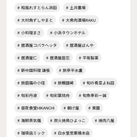
和風れすとらん浜田
土井農場
大村角ずしやまと
大衆肉酒場RAKU
小料理まさ
小浜タウンホテル
居酒屋コバラヘッタ
居酒屋ばんや
居酒屋仁
居酒屋座忘
平坂製薬
新中国料理 謙張
旅亭半水盧
旅庭福の小径
旅館國崎
旬の肴菜よね田
旬彩丹波
旬彩葉琉舟
旬魚季彩一誠
昼夜食堂HIKANCHI
朝げ屋
東園
海鮮蒸気福
炭火焼鳥ひよっこ
焼肉八屋
珈琲店ミック
白水堂思案橋本店