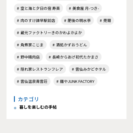
空と海と夕日の宿 寿楽
美食屋 月-つき-
肉のすけ諫早駅前店
肥後の明水亭
莞爾
蔵元ファクトリーきのかわよかよか
角煮家こじま
酒処かずおうどん
野中精肉店
長崎からあげ初代たかまさ
隠れ家レストランフレア
雲仙みかどホテル
雲仙温泉青雲荘
麺やJUNK FACTORY
カテゴリ
暮しを楽しむの手帖