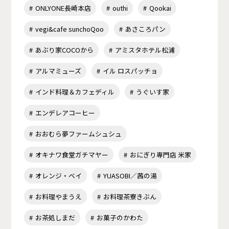
ONLYONE長崎本店
outhi
Qookai
vegi&cafe sunchoQoo
あさころパン
あぶり家COCOから
アミスタホテル松浦
アルマミューズ
イル ロスパッチョ
インド料理＆カフェディル
うぐいす家
エンデレアコーヒー
おおむら夢ファームシュシュ
オキナワ食堂ガチマヤー
おにぎり専門店 米家
オレンジ・ベイ
YUASOBI／茜の湯
お料理やまうえ
お料理茶寮きぶん
お茶処しまだ
お菓子のかわた