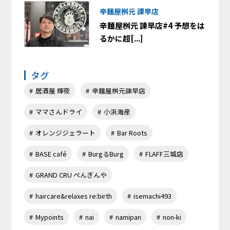
辛麺屋桝元 諫早店
辛麺屋桝元 諫早店#4 予想をは
るかに超[...]
タグ
居酒屋 輝夜
辛麺屋桝元諫早店
ママさんドライ
小浜海産
オレンジジェラート
Bar Roots
BASE café
BurgるBurg
FLAFF三城店
GRAND CRU ぺんぎんや
haircare&relaxes re:birth
isemachi493
Mypoints
nai
namipan
non-ki