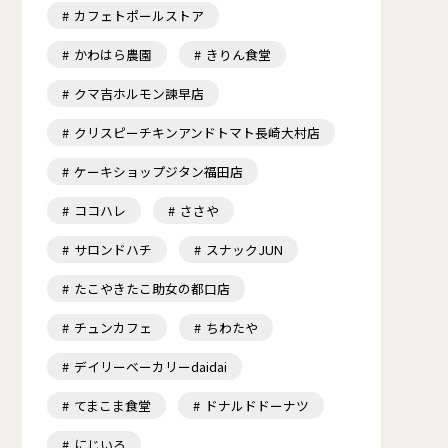
カフェトポールストア
かわはら農園
きりん食堂
クマ吉ホルモン諫早店
クリスピーチキンアンドトマト長崎大村店
ケーキショップジタン福田店
ココハレ
ささや
サロンドハチ
スナックJUN
たこやきたこ助女の都口店
チュンカフェ
ちわたや
デイリーベーカリーdaidai
てまこま食堂
ドナルドドーナツ
にじいろ