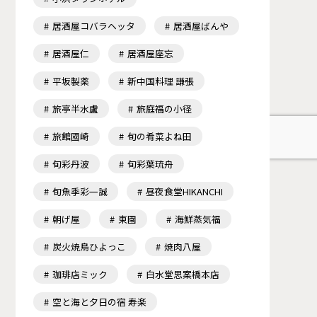
居酒屋コバラヘッタ
居酒屋ばんや
居酒屋仁
居酒屋座忘
平坂製薬
新中国料理 謙張
旅亭半水盧
旅庭福の小径
旅館國崎
旬の肴菜よね田
旬彩丹波
旬彩葉琉舟
旬魚季彩一誠
昼夜食堂HIKANCHI
朝げ屋
東園
海鮮蒸気福
炭火焼鳥ひよっこ
焼肉八屋
珈琲店ミック
白水堂思案橋本店
空と海と夕日の宿 寿楽