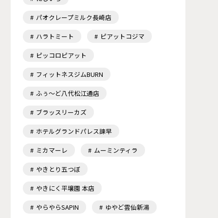
パオクレープミルク長崎店
ハラトミート
ピアットコジマ
ピッコロピアット
フィットネスジムBURN
ふぅ～ど八代松江通店
ブラッスリーカズ
ホテルグランドパレス諫早
ミカマーレ
ムーミンティラ
やきとり五つぼ
やきにく平壌園 本店
やらやらSAPIN
ゆやど雲仙新湯