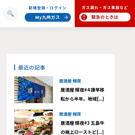
ガス漏れ・ガス事故など
新規登録・ログイン
報
緊急のときは
My九州ガス
最近の記事
居酒屋 輝夜
居酒屋 輝夜#4 諫早移
転から半年。地域[...]
居酒屋 輝夜
居酒屋 輝夜#3 五島牛
の極上ローストビ[...]