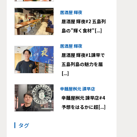
居酒屋 輝夜
居酒屋 輝夜#2 五島列
島の”輝く食材”[...]
居酒屋 輝夜
居酒屋 輝夜#1諫早で
五島列島の魅力を届
[...]
辛麺屋桝元 諫早店
辛麺屋桝元 諫早店#4
予想をはるかに超[...]
タグ