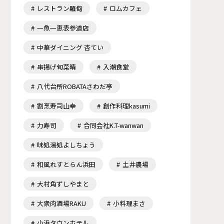
レストラン羅甸
ロムカフェ
一魚一恵表参道店
中華ダイニング 杏てい
串揚げ旬菜晴
入潮食堂
八代台所ROBATAさわだ亭
割烹寿司山幸
創作料理kasumi
力寿司
合同会社K.T-wanwan
味処湯処よしちょう
和風れすとらん浜田
土井農場
大村角ずしやまと
大衆肉酒場RAKU
小料理まさ
小浜タウンホテル