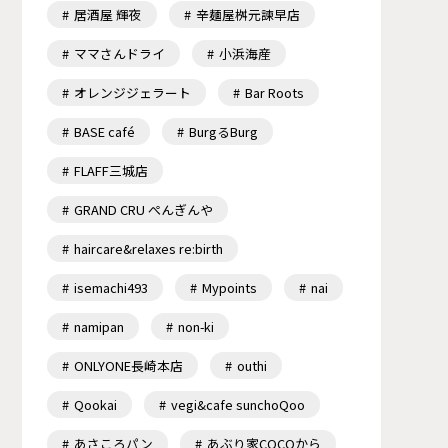
居酒屋 輝夜
辛麺屋桝元諫早店
ママさんドライ
小浜海産
オレンジジェラート
Bar Roots
BASE café
BurgるBurg
FLAFF三城店
GRAND CRU ぺんぎんや
haircare&relaxes re:birth
isemachi493
Mypoints
nai
namipan
non-ki
ONLYONE長崎本店
outhi
Qookai
vegi&cafe sunchoQoo
あさころパン
あぶり家COCOから