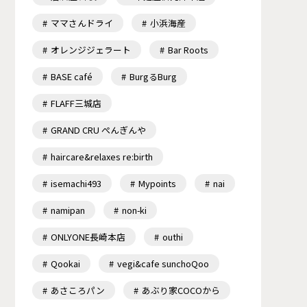
ママさんドライ
小浜海産
オレンジジェラート
Bar Roots
BASE café
BurgるBurg
FLAFF三城店
GRAND CRU ぺんぎんや
haircare&relaxes re:birth
isemachi493
Mypoints
nai
namipan
non-ki
ONLYONE長崎本店
outhi
Qookai
vegi&cafe sunchoQoo
あさころパン
あぶり家COCOから