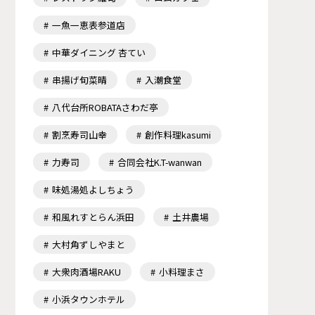
一魚一恵表参道店
中華ダイニング 杏てい
串揚げ旬菜晴
入潮食堂
八代台所ROBATAさわだ亭
割烹寿司山幸
創作料理kasumi
力寿司
合同会社K.T-wanwan
味処湯処よしちょう
和風れすとらん浜田
土井農場
大村角ずしやまと
大衆肉酒場RAKU
小料理まさ
小浜タウンホテル