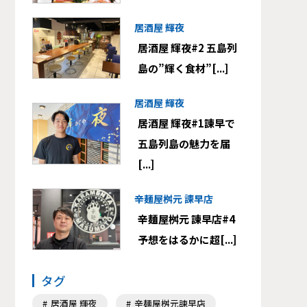
居酒屋 輝夜
居酒屋 輝夜#2 五島列
島の”輝く食材”[...]
居酒屋 輝夜
居酒屋 輝夜#1諫早で
五島列島の魅力を届
[...]
辛麺屋桝元 諫早店
辛麺屋桝元 諫早店#4
予想をはるかに超[...]
タグ
居酒屋 輝夜
辛麺屋桝元諫早店