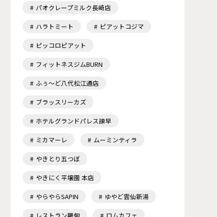
パオクレープミルク長崎店
ハラトミート
ピアットコジマ
ピッコロピアット
フィットネスジムBURN
ふぅ～ど八代松江通店
ブラッスリーカズ
ホテルグランドパレス諫早
ミカマーレ
ムーミンティラ
やきとり五つぼ
やきにく平壌園 本店
やらやらSAPIN
ゆやど雲仙新湯
レストラン羅甸
ロムカフェ