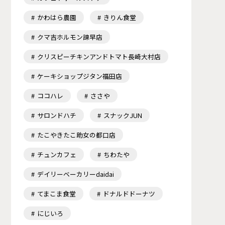
かわはら農園
きりん食堂
クマ吉ホルモン諫早店
クリスピーチキンアンドトマト長崎大村店
ケーキショップジタン福田店
ココハレ
ささや
サロンドハチ
スナックJUN
たこやきたこ助女の都口店
チュンカフェ
ちわたや
デイリーベーカリーdaidai
てまこま食堂
ドナルドドーナツ
にじいろ