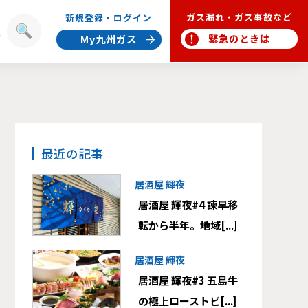
ガス漏れ・ガス事故など
新規登録・ログイン
報
緊急のときは
My九州ガス
最近の記事
居酒屋 輝夜
居酒屋 輝夜#4 諫早移
転から半年。地域[...]
居酒屋 輝夜
居酒屋 輝夜#3 五島牛
の極上ローストビ[...]