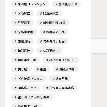
居酒屋コバラヘッタ
居酒屋ばんや
居酒屋仁
居酒屋座忘
平坂製薬
新中国料理 謙張
旅亭半水盧
旅庭福の小径
旅館國崎
旬の肴菜よね田
旬彩丹波
旬彩葉琉舟
旬魚季彩一誠
昼夜食堂HIKANCHI
朝げ屋
東園
海鮮蒸気福
炭火焼鳥ひよっこ
焼肉八屋
珈琲店ミック
白水堂思案橋本店
空と海と夕日の宿 寿楽
美食屋 月-つき-