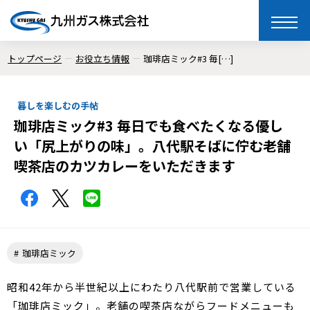
toggle
naviga
トップページ
お役立ち情報
珈琲店ミック#3 毎[…]
暮しを楽しむの手帖
珈琲店ミック#3 毎日でも食べたくなる優し
い「尻上がりの味」。八代駅そばに佇む老舗
喫茶店のカツカレーをいただきます
珈琲店ミック
昭和42年から半世紀以上にわたり八代駅前で営業している
「珈琲店ミック」。老舗の喫茶店ながらフードメニューも