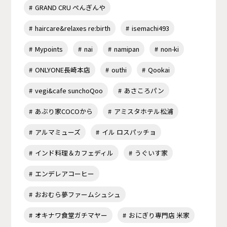
GRAND CRU ぺんぎんや
haircare&relaxes re:birth
isemachi493
Mypoints
nai
namipan
non-ki
ONLYONE長崎本店
outhi
Qookai
vegi&cafe sunchoQoo
あさころパン
あぶり家COCOから
アミスタホテル松浦
アルマミューズ
イル ロスパッチョ
インド料理＆カフェディル
うぐいす家
エンデレアコーヒー
おおむら夢ファームシュシュ
オキナワ食堂ガチマヤー
おにぎり専門店 米家