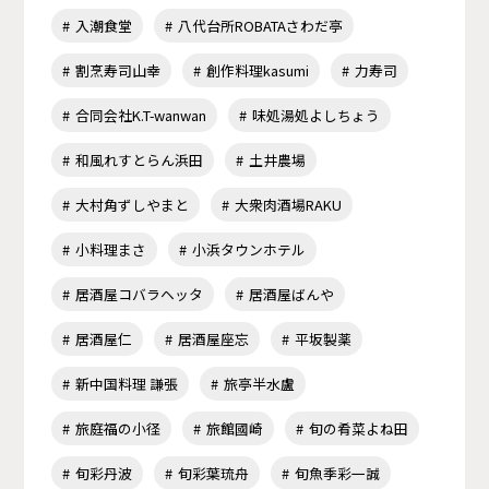
入潮食堂
八代台所ROBATAさわだ亭
割烹寿司山幸
創作料理kasumi
力寿司
合同会社K.T-wanwan
味処湯処よしちょう
和風れすとらん浜田
土井農場
大村角ずしやまと
大衆肉酒場RAKU
小料理まさ
小浜タウンホテル
居酒屋コバラヘッタ
居酒屋ばんや
居酒屋仁
居酒屋座忘
平坂製薬
新中国料理 謙張
旅亭半水盧
旅庭福の小径
旅館國崎
旬の肴菜よね田
旬彩丹波
旬彩葉琉舟
旬魚季彩一誠