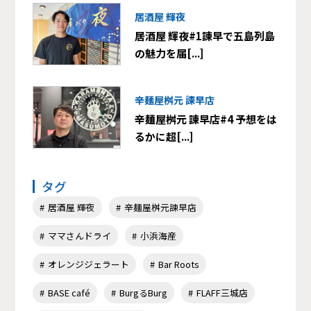
居酒屋 輝夜
居酒屋 輝夜#1諫早で五島列島
の魅力を届[...]
辛麺屋桝元 諫早店
辛麺屋桝元 諫早店#4 予想をは
るかに超[...]
タグ
居酒屋 輝夜
辛麺屋桝元諫早店
ママさんドライ
小浜海産
オレンジジェラート
Bar Roots
BASE café
BurgるBurg
FLAFF三城店