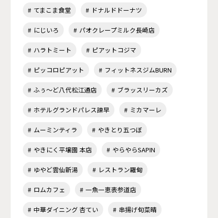
てまこま食堂
ドナルドドーナツ
にじいろ
パオクレープミルク長崎店
ハラトミート
ピアットコジマ
ピッコロピアット
フィットネスジムBURN
ふぅ～ど八代松江通店
ブラッスリーカズ
ホテルグランドパレス諫早
ミカマーレ
ムーミンティラ
やきとり五つぼ
やきにく平壌園 本店
やらやらSAPIN
ゆやど雲仙新湯
レストラン羅甸
ロムカフェ
一魚一恵表参道店
中華ダイニング 杏てい
串揚げ旬菜晴