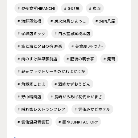
昼夜食堂HIKANCHI
朝げ屋
東園
海鮮蒸気福
炭火焼鳥ひよっこ
焼肉八屋
珈琲店ミック
白水堂思案橋本店
空と海と夕日の宿 寿楽
美食屋 月-つき-
肉のすけ諫早駅前店
肥後の明水亭
莞爾
蔵元ファクトリーきのかわよかよか
角煮家こじま
酒処かずおうどん
野中精肉店
長崎からあげ初代たかまさ
隠れ家レストランフレア
雲仙みかどホテル
雲仙温泉青雲荘
麺やJUNK FACTORY