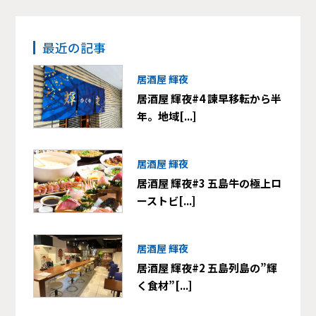
最近の記事
居酒屋 輝夜
居酒屋 輝夜#4 諫早移転から半
年。地域[...]
居酒屋 輝夜
居酒屋 輝夜#3 五島牛の極上ロ
ーストビ[...]
居酒屋 輝夜
居酒屋 輝夜#2 五島列島の”輝
く食材”[...]