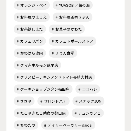
オレンジ・ベイ
YUASOBI／茜の湯
お料理やまうえ
お料理茶寮きぶん
お茶処しまだ
お菓子のかわた
カフェサパン
カフェトポールストア
かわはら農園
きりん食堂
クマ吉ホルモン諫早店
クリスピーチキンアンドトマト長崎大村店
ケーキショップジタン福田店
ココハレ
ささや
サロンドハチ
スナックJUN
たこやきたこ助女の都口店
チュンカフェ
ちわたや
デイリーベーカリーdaidai