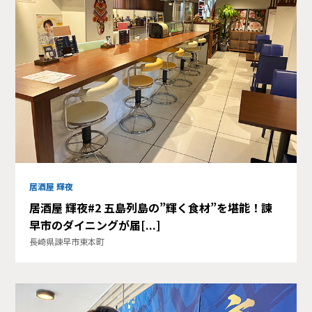
居酒屋 輝夜
居酒屋 輝夜#2 五島列島の”輝く食材”を堪能！諫
早市のダイニングが届[...]
長崎県諫早市東本町