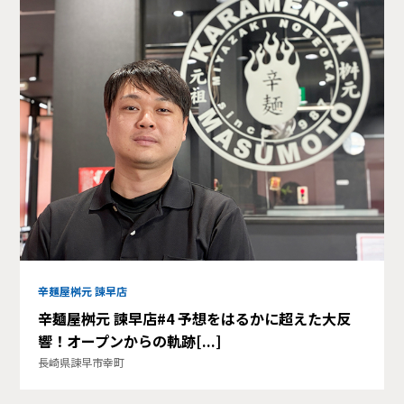
辛麺屋桝元 諫早店
辛麺屋桝元 諫早店#4 予想をはるかに超えた大反
響！オープンからの軌跡[...]
長崎県諫早市幸町