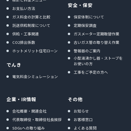
安全・保安
お支払い方法
ガス料金の計算と比較
保安体制について
託送供給制度について
定期保安調査
供給・工事関連
ガスメーター定期取替作業
CO2排出係数
古いガス管の取り替え作業
ホットメリット住宅ローン
警報器のご案内
小型湯沸かし器・ストーブを
お使いの方
でんき
工事をご予定の方へ
電気料金シミュレーション
企業・IR情報
その他
会社概要・関連会社
お知らせ
代表取締役・取締役社長挨拶
お客様窓口
SDGsへの取り組み
よくある質問