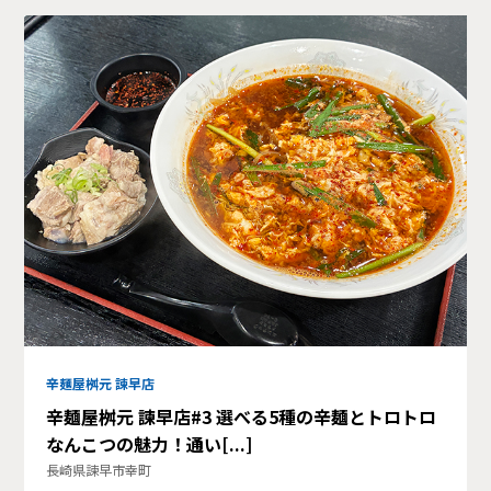
辛麺屋桝元 諫早店
辛麺屋桝元 諫早店#3 選べる5種の辛麺とトロトロ
なんこつの魅力！通い[...]
長崎県諫早市幸町