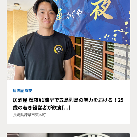
居酒屋 輝夜
居酒屋 輝夜#1諫早で五島列島の魅力を届ける！25
歳の若き経営者が飲食[...]
長崎県諫早市東本町