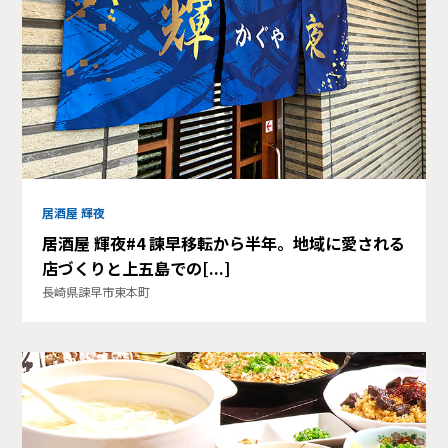
居酒屋 輝夜
居酒屋 輝夜#4 諫早移転から半年。地域に愛される
店づくりと上五島での[...]
長崎県諫早市東本町