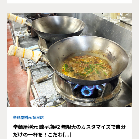
辛麺屋桝元 諫早店
辛麺屋桝元 諫早店#2 無限大のカスタマイズで自分
だけの一杯を！こだわ[...]