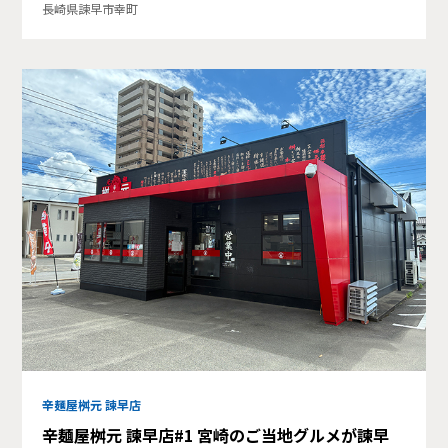
長崎県諫早市幸町
辛麺屋桝元 諫早店
辛麺屋桝元 諫早店#1 宮崎のご当地グルメが諫早