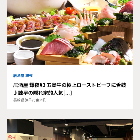
居酒屋 輝夜
居酒屋 輝夜#3 五島牛の極上ローストビーフに舌鼓
♪諫早の隠れ家的人気[...]
長崎県諫早市東本町