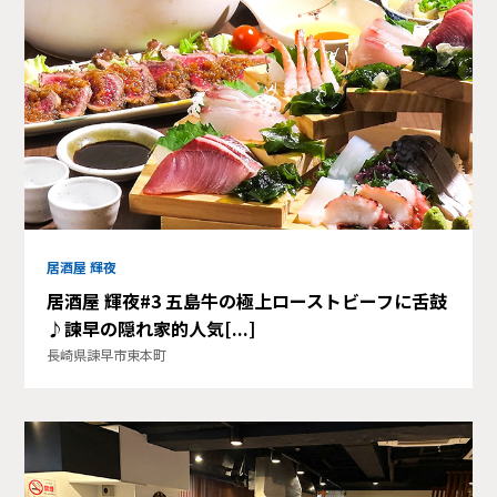
居酒屋 輝夜
居酒屋 輝夜#3 五島牛の極上ローストビーフに舌鼓
♪諫早の隠れ家的人気[...]
長崎県諫早市東本町