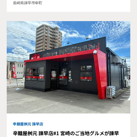
長崎県諫早市幸町
辛麺屋桝元 諫早店
辛麺屋桝元 諫早店#1 宮崎のご当地グルメが諫早