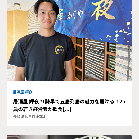
居酒屋 輝夜
居酒屋 輝夜#1諫早で五島列島の魅力を届ける！25
歳の若き経営者が飲食[...]
長崎県諫早市東本町