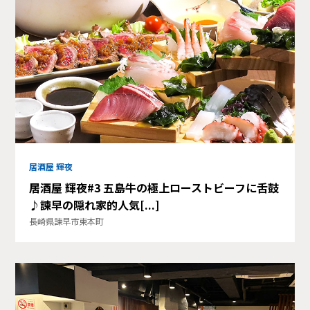
居酒屋 輝夜
居酒屋 輝夜#3 五島牛の極上ローストビーフに舌鼓
♪諫早の隠れ家的人気[...]
長崎県諫早市東本町