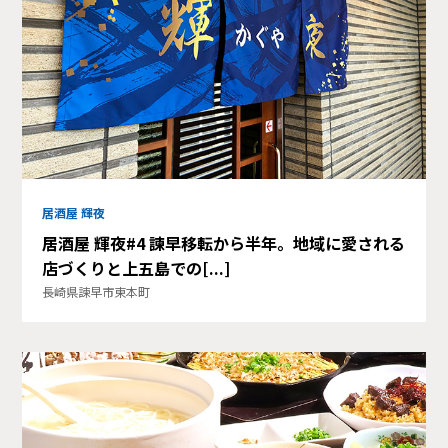
居酒屋 輝夜
居酒屋 輝夜#4 諫早移転から半年。地域に愛される
店づくりと上五島での[...]
長崎県諫早市東本町