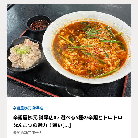
辛麺屋桝元 諫早店
辛麺屋桝元 諫早店#3 選べる5種の辛麺とトロトロ
なんこつの魅力！通い[...]
長崎県諫早市幸町