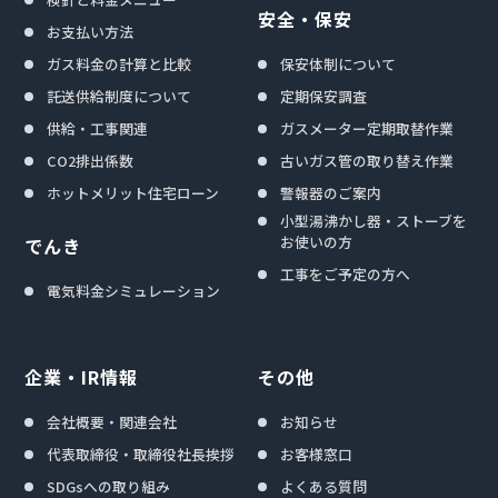
安全・保安
お支払い方法
ガス料金の計算と比較
保安体制について
託送供給制度について
定期保安調査
供給・工事関連
ガスメーター定期取替作業
CO2排出係数
古いガス管の取り替え作業
ホットメリット住宅ローン
警報器のご案内
小型湯沸かし器・ストーブを
お使いの方
でんき
工事をご予定の方へ
電気料金シミュレーション
企業・IR情報
その他
会社概要・関連会社
お知らせ
代表取締役・取締役社長挨拶
お客様窓口
SDGsへの取り組み
よくある質問