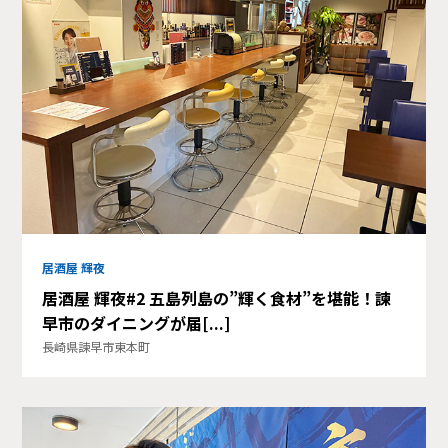
居酒屋 輝夜
居酒屋 輝夜#2 五島列島の”輝く食材”を堪能！諫
早市のダイニングが届[...]
長崎県諫早市東本町