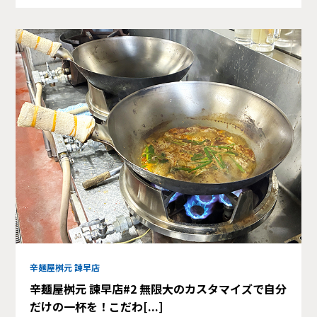
辛麺屋桝元 諫早店
辛麺屋桝元 諫早店#2 無限大のカスタマイズで自分
だけの一杯を！こだわ[...]