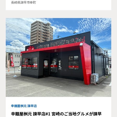
長崎県諫早市幸町
辛麺屋桝元 諫早店
辛麺屋桝元 諫早店#1 宮崎のご当地グルメが諫早