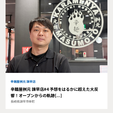
辛麺屋桝元 諫早店
辛麺屋桝元 諫早店#4 予想をはるかに超えた大反
響！オープンからの軌跡[...]
長崎県諫早市幸町