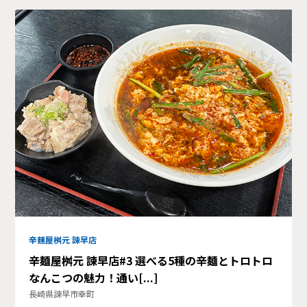
辛麺屋桝元 諫早店
辛麺屋桝元 諫早店#3 選べる5種の辛麺とトロトロ
なんこつの魅力！通い[...]
長崎県諫早市幸町