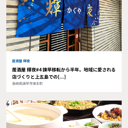
居酒屋 輝夜
居酒屋 輝夜#4 諫早移転から半年。地域に愛される
店づくりと上五島での[...]
長崎県諫早市東本町