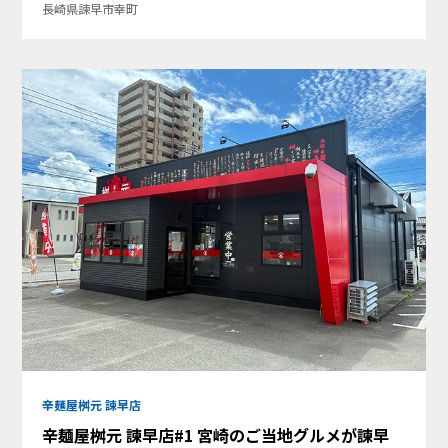
長崎県諫早市幸町
辛麺屋桝元 諫早店
辛麺屋桝元 諫早店#1 宮崎のご当地グルメが諫早