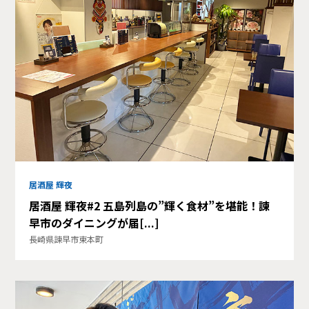
居酒屋 輝夜
居酒屋 輝夜#2 五島列島の”輝く食材”を堪能！諫
早市のダイニングが届[...]
長崎県諫早市東本町