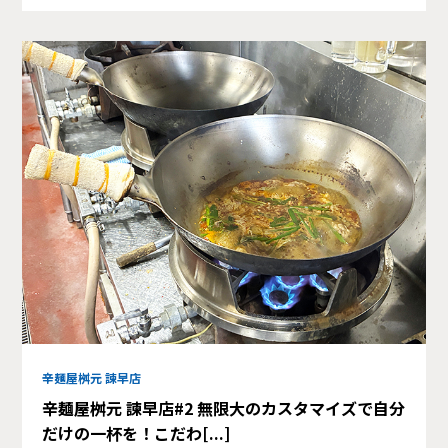
辛麺屋桝元 諫早店
辛麺屋桝元 諫早店#2 無限大のカスタマイズで自分
だけの一杯を！こだわ[...]