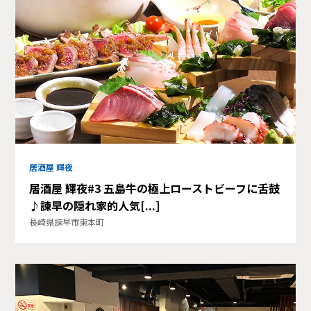
居酒屋 輝夜
居酒屋 輝夜#3 五島牛の極上ローストビーフに舌鼓
♪諫早の隠れ家的人気[...]
長崎県諫早市東本町