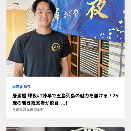
居酒屋 輝夜
居酒屋 輝夜#1諫早で五島列島の魅力を届ける！25
歳の若き経営者が飲食[...]
長崎県諫早市東本町