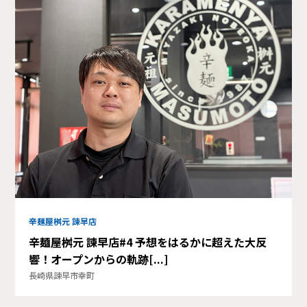
辛麺屋桝元 諫早店
辛麺屋桝元 諫早店#4 予想をはるかに超えた大反
響！オープンからの軌跡[...]
長崎県諫早市幸町