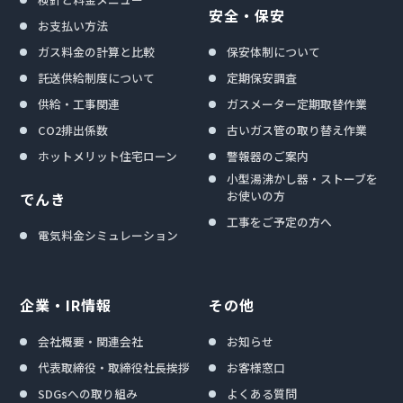
安全・保安
お支払い方法
ガス料金の計算と比較
保安体制について
託送供給制度について
定期保安調査
供給・工事関連
ガスメーター定期取替作業
CO2排出係数
古いガス管の取り替え作業
ホットメリット住宅ローン
警報器のご案内
小型湯沸かし器・ストーブを
お使いの方
でんき
工事をご予定の方へ
電気料金シミュレーション
企業・IR情報
その他
会社概要・関連会社
お知らせ
代表取締役・取締役社長挨拶
お客様窓口
SDGsへの取り組み
よくある質問