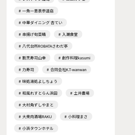
一魚一恵表参道店
中華ダイニング 杏てい
串揚げ旬菜晴
入潮食堂
八代台所ROBATAさわだ亭
割烹寿司山幸
創作料理kasumi
力寿司
合同会社K.T-wanwan
味処湯処よしちょう
和風れすとらん浜田
土井農場
大村角ずしやまと
大衆肉酒場RAKU
小料理まさ
小浜タウンホテル