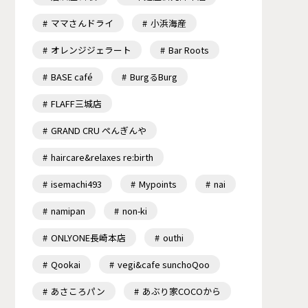
ママさんドライ
小浜海産
オレンジジェラート
Bar Roots
BASE café
BurgるBurg
FLAFF三城店
GRAND CRU ぺんぎんや
haircare&relaxes re:birth
isemachi493
Mypoints
nai
namipan
non-ki
ONLYONE長崎本店
outhi
Qookai
vegi&cafe sunchoQoo
あさころパン
あぶり家COCOから