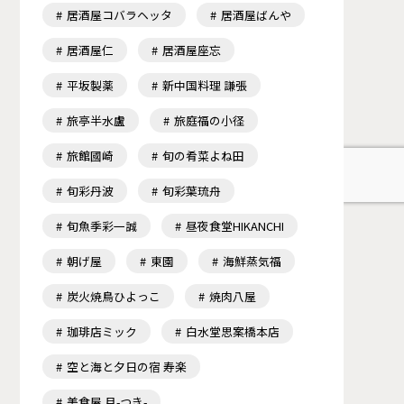
居酒屋コバラヘッタ
居酒屋ばんや
居酒屋仁
居酒屋座忘
平坂製薬
新中国料理 謙張
旅亭半水盧
旅庭福の小径
旅館國崎
旬の肴菜よね田
旬彩丹波
旬彩葉琉舟
旬魚季彩一誠
昼夜食堂HIKANCHI
朝げ屋
東園
海鮮蒸気福
炭火焼鳥ひよっこ
焼肉八屋
珈琲店ミック
白水堂思案橋本店
空と海と夕日の宿 寿楽
美食屋 月-つき-