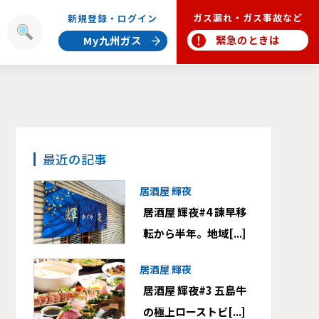
ガス漏れ・ガス事故など
新規登録・ログイン
報
緊急のときは
My九州ガス
最近の記事
居酒屋 輝夜
居酒屋 輝夜#4 諫早移
転から半年。地域[...]
居酒屋 輝夜
居酒屋 輝夜#3 五島牛
の極上ローストビ[...]