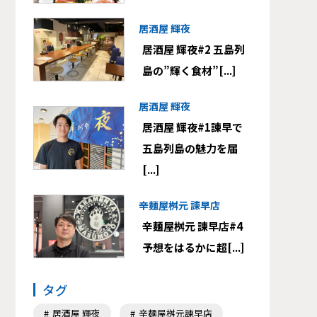
居酒屋 輝夜
居酒屋 輝夜#2 五島列
島の”輝く食材”[...]
居酒屋 輝夜
居酒屋 輝夜#1諫早で
五島列島の魅力を届
[...]
辛麺屋桝元 諫早店
辛麺屋桝元 諫早店#4
予想をはるかに超[...]
タグ
居酒屋 輝夜
辛麺屋桝元諫早店