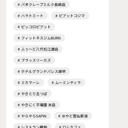
パオクレープミルク長崎店
ハラトミート
ピアットコジマ
ピッコロピアット
フィットネスジムBURN
ふぅ～ど八代松江通店
ブラッスリーカズ
ホテルグランドパレス諫早
ミカマーレ
ムーミンティラ
やきとり五つぼ
やきにく平壌園 本店
やらやらSAPIN
ゆやど雲仙新湯
レストラン羅甸
ロムカフェ