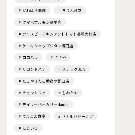
かわはら農園
きりん食堂
クマ吉ホルモン諫早店
クリスピーチキンアンドトマト長崎大村店
ケーキショップジタン福田店
ココハレ
ささや
サロンドハチ
スナックJUN
たこやきたこ助女の都口店
チュンカフェ
ちわたや
デイリーベーカリーdaidai
てまこま食堂
ドナルドドーナツ
にじいろ