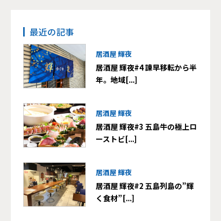
最近の記事
居酒屋 輝夜
居酒屋 輝夜#4 諫早移転から半
年。地域[...]
居酒屋 輝夜
居酒屋 輝夜#3 五島牛の極上ロ
ーストビ[...]
居酒屋 輝夜
居酒屋 輝夜#2 五島列島の”輝
く食材”[...]