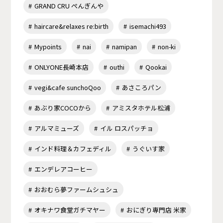
GRAND CRU ぺんぎんや
haircare&relaxes re:birth
isemachi493
Mypoints
nai
namipan
non-ki
ONLYONE長崎本店
outhi
Qookai
vegi&cafe sunchoQoo
あさころパン
あぶり家COCOから
アミスタホテル松浦
アルマミューズ
イル ロスパッチョ
インド料理＆カフェディル
うぐいす家
エンデレアコーヒー
おおむら夢ファームシュシュ
オキナワ食堂ガチマヤー
おにぎり専門店 米家