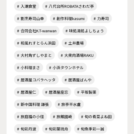
入潮食堂
八代台所ROBATAさわだ亭
割烹寿司山幸
創作料理kasumi
力寿司
合同会社K.T-wanwan
味処湯処よしちょう
和風れすとらん浜田
土井農場
大村角ずしやまと
大衆肉酒場RAKU
小料理まさ
小浜タウンホテル
居酒屋コバラヘッタ
居酒屋ばんや
居酒屋仁
居酒屋座忘
平坂製薬
新中国料理 謙張
旅亭半水盧
旅庭福の小径
旅館國崎
旬の肴菜よね田
旬彩丹波
旬彩葉琉舟
旬魚季彩一誠