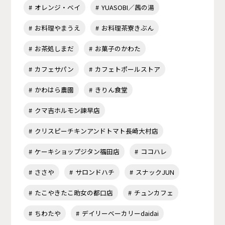
オレンジ・ベイ
YUASOBI／茜の湯
お料理やまうえ
お料理茶寮きぶん
お茶処しまだ
お菓子のかわた
カフェサパン
カフェトポールストア
かわはら農園
きりん食堂
クマ吉ホルモン諫早店
クリスピーチキンアンドトマト長崎大村店
ケーキショップジタン福田店
ココハレ
ささや
サロンドハチ
スナックJUN
たこやきたこ助女の都口店
チュンカフェ
ちわたや
デイリーベーカリーdaidai