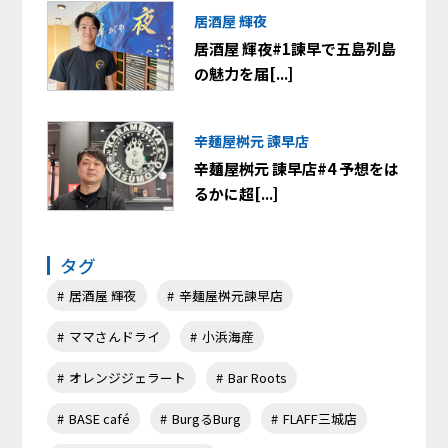
居酒屋 輝夜
居酒屋 輝夜#1諫早で五島列島
の魅力を届[...]
辛麺屋桝元 諫早店
辛麺屋桝元 諫早店#4 予想をは
るかに超[...]
タグ
居酒屋 輝夜
辛麺屋桝元諫早店
ママさんドライ
小浜海産
オレンジジェラート
Bar Roots
BASE café
BurgるBurg
FLAFF三城店