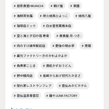
昼夜食堂HIKANCHI
朝げ屋
東園
海鮮蒸気福
炭火焼鳥ひよっこ
焼肉八屋
珈琲店ミック
白水堂思案橋本店
空と海と夕日の宿 寿楽
美食屋 月-つき-
肉のすけ諫早駅前店
肥後の明水亭
莞爾
蔵元ファクトリーきのかわよかよか
角煮家こじま
酒処かずおうどん
野中精肉店
長崎からあげ初代たかまさ
隠れ家レストランフレア
雲仙みかどホテル
雲仙温泉青雲荘
麺やJUNK FACTORY