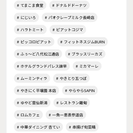
てまこま食堂
ドナルドドーナツ
にじいろ
パオクレープミルク長崎店
ハラトミート
ピアットコジマ
ピッコロピアット
フィットネスジムBURN
ふぅ～ど八代松江通店
ブラッスリーカズ
ホテルグランドパレス諫早
ミカマーレ
ムーミンティラ
やきとり五つぼ
やきにく平壌園 本店
やらやらSAPIN
ゆやど雲仙新湯
レストラン羅甸
ロムカフェ
一魚一恵表参道店
中華ダイニング 杏てい
串揚げ旬菜晴