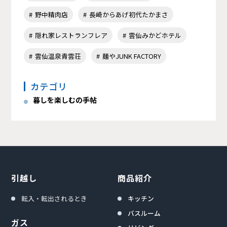
野中精肉店
長崎からあげ初代たかまさ
隠れ家レストランフレア
雲仙みかどホテル
雲仙温泉青雲荘
麺やJUNK FACTORY
カテゴリ
暮しを楽しむの手帖
引越し
商品紹介
転入・転出されるとき
キッチン
バスルーム
ガス