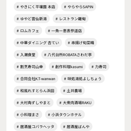
やきにく平壌園 本店
やらやらSAPIN
ゆやど雲仙新湯
レストラン羅甸
ロムカフェ
一魚一恵表参道店
中華ダイニング 杏てい
串揚げ旬菜晴
入潮食堂
八代台所ROBATAさわだ亭
割烹寿司山幸
創作料理kasumi
力寿司
合同会社K.T-wanwan
味処湯処よしちょう
和風れすとらん浜田
土井農場
大村角ずしやまと
大衆肉酒場RAKU
小料理まさ
小浜タウンホテル
居酒屋コバラヘッタ
居酒屋ばんや