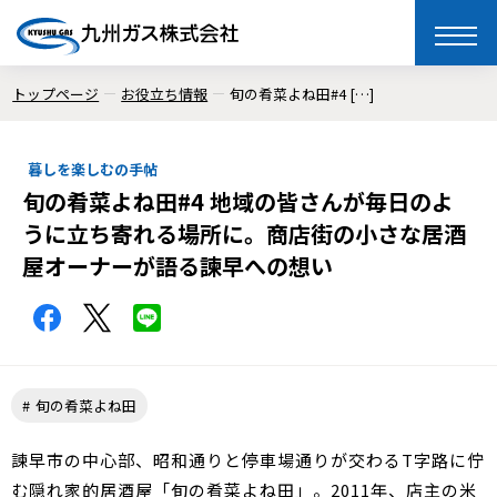
toggle
naviga
トップページ
お役立ち情報
旬の肴菜よね田#4 […]
暮しを楽しむの手帖
旬の肴菜よね田#4 地域の皆さんが毎日のよ
うに立ち寄れる場所に。商店街の小さな居酒
屋オーナーが語る諫早への想い
旬の肴菜よね田
諫早市の中心部、昭和通りと停車場通りが交わるT字路に佇
む隠れ家的居酒屋「旬の肴菜よね田」。2011年、店主の米