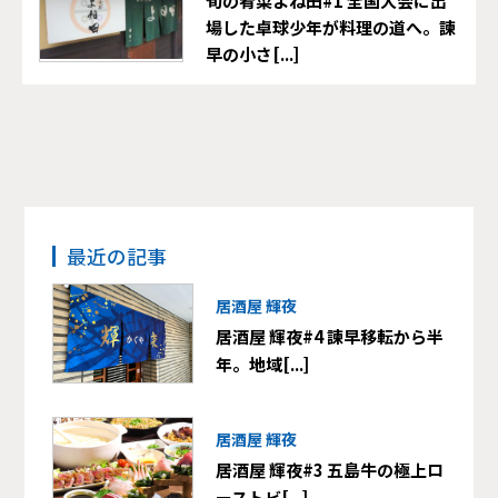
旬の肴菜よね田#1 全国大会に出
場した卓球少年が料理の道へ。諫
早の小さ[...]
最近の記事
居酒屋 輝夜
居酒屋 輝夜#4 諫早移転から半
年。地域[...]
居酒屋 輝夜
居酒屋 輝夜#3 五島牛の極上ロ
ーストビ[...]