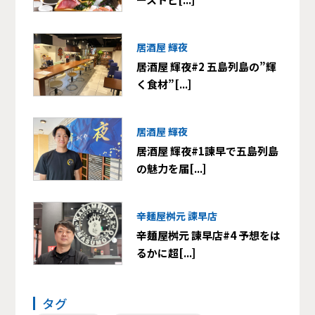
居酒屋 輝夜
居酒屋 輝夜#2 五島列島の”輝
く食材”[...]
居酒屋 輝夜
居酒屋 輝夜#1諫早で五島列島
の魅力を届[...]
辛麺屋桝元 諫早店
辛麺屋桝元 諫早店#4 予想をは
るかに超[...]
タグ