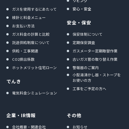
リビング
安心・安全
ガスを使用するにあたって
検針と料金メニュー
安全・保安
お支払い方法
ガス料金の計算と比較
保安体制について
託送供給制度について
定期保安調査
供給・工事関連
ガスメーター定期取替作業
CO2排出係数
古いガス管の取り替え作業
ホットメリット住宅ローン
警報器のご案内
小型湯沸かし器・ストーブを
お使いの方
でんき
工事をご予定の方へ
電気料金シミュレーション
企業・IR情報
その他
会社概要・関連会社
お知らせ