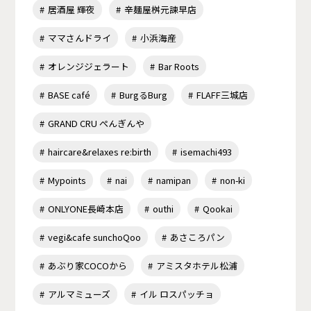
居酒屋 輝夜
辛麺屋桝元諫早店
ママさんドライ
小浜海産
オレンジジェラート
Bar Roots
BASE café
BurgるBurg
FLAFF三城店
GRAND CRU ぺんぎんや
haircare&relaxes re:birth
isemachi493
Mypoints
nai
namipan
non-ki
ONLYONE長崎本店
outhi
Qookai
vegi&cafe sunchoQoo
あさころパン
あぶり家COCOから
アミスタホテル松浦
アルマミューズ
イル ロスパッチョ