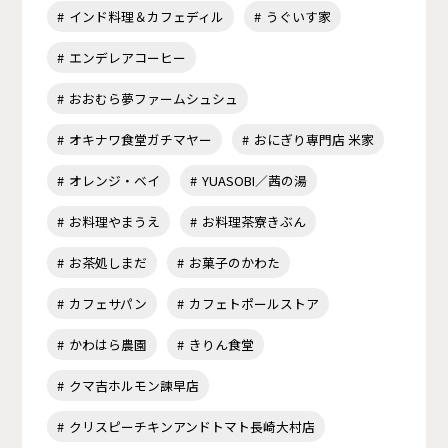
インド料理＆カフェディル
うぐいす家
エンデレアコーヒー
おおむら夢ファームシュシュ
オキナワ食堂ガチマヤー
おにぎり専門店 米家
オレンジ・ベイ
YUASOBI／茜の湯
お料理やまうえ
お料理茶寮きぶん
お茶処しまだ
お菓子のかわた
カフェサパン
カフェトポールストア
かわはら農園
きりん食堂
クマ吉ホルモン諫早店
クリスピーチキンアンドトマト長崎大村店