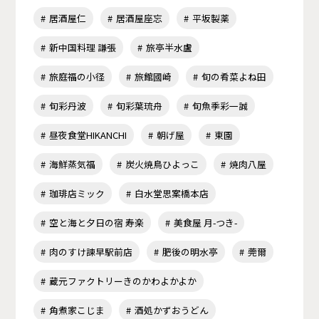
居酒屋仁
居酒屋座忘
平坂製薬
新中国料理 謙張
旅亭半水盧
旅庭福の小径
旅館國崎
旬の肴菜よね田
旬彩丹波
旬彩葉琉舟
旬魚季彩一誠
昼夜食堂HIKANCHI
朝げ屋
東園
海鮮蒸気福
炭火焼鳥ひよっこ
焼肉八屋
珈琲店ミック
白水堂思案橋本店
空と海と夕日の宿 寿楽
美食屋 月-つき-
肉のすけ諫早駅前店
肥後の明水亭
莞爾
蔵元ファクトリーきのかわよかよか
角煮家こじま
酒処かずおうどん