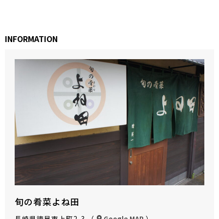
INFORMATION
旬の肴菜よね田
長崎県諫早市上町2-3 （
）
Google MAP