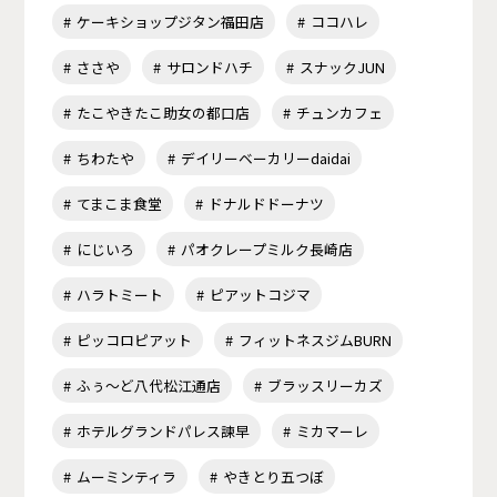
ケーキショップジタン福田店
ココハレ
ささや
サロンドハチ
スナックJUN
たこやきたこ助女の都口店
チュンカフェ
ちわたや
デイリーベーカリーdaidai
てまこま食堂
ドナルドドーナツ
にじいろ
パオクレープミルク長崎店
ハラトミート
ピアットコジマ
ピッコロピアット
フィットネスジムBURN
ふぅ～ど八代松江通店
ブラッスリーカズ
ホテルグランドパレス諫早
ミカマーレ
ムーミンティラ
やきとり五つぼ