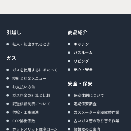
引越し
商品紹介
転入・転出されるとき
キッチン
バスルーム
ガス
リビング
安心・安全
ガスを使用するにあたって
検針と料金メニュー
安全・保安
お支払い方法
ガス料金の計算と比較
保安体制について
託送供給制度について
定期保安調査
供給・工事関連
ガスメーター定期取替作業
CO2排出係数
古いガス管の取り替え作業
ホットメリット住宅ローン
警報器のご案内