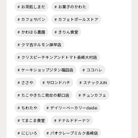
お茶処しまだ
お菓子のかわた
カフェサパン
カフェトポールストア
かわはら農園
きりん食堂
クマ吉ホルモン諫早店
クリスピーチキンアンドトマト長崎大村店
ケーキショップジタン福田店
ココハレ
ささや
サロンドハチ
スナックJUN
たこやきたこ助女の都口店
チュンカフェ
ちわたや
デイリーベーカリーdaidai
てまこま食堂
ドナルドドーナツ
にじいろ
パオクレープミルク長崎店