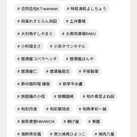
合同会社K.T-wanwan
味処湯処よしちょう
和風れすとらん浜田
土井農場
大村角ずしやまと
大衆肉酒場RAKU
小料理まさ
小浜タウンホテル
居酒屋コバラヘッタ
居酒屋ばんや
居酒屋仁
居酒屋座忘
平坂製薬
新中国料理 謙張
旅亭半水盧
旅庭福の小径
旅館國崎
旬の肴菜よね田
旬彩丹波
旬彩葉琉舟
旬魚季彩一誠
昼夜食堂HIKANCHI
朝げ屋
東園
海鮮蒸気福
炭火焼鳥ひよっこ
焼肉八屋