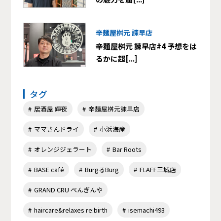
辛麺屋桝元 諫早店
辛麺屋桝元 諫早店#4 予想をは
るかに超[...]
タグ
居酒屋 輝夜
辛麺屋桝元諫早店
ママさんドライ
小浜海産
オレンジジェラート
Bar Roots
BASE café
BurgるBurg
FLAFF三城店
GRAND CRU ぺんぎんや
haircare&relaxes re:birth
isemachi493