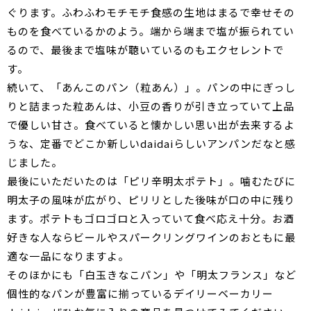
ぐります。ふわふわモチモチ食感の生地はまるで幸せその
ものを食べているかのよう。端から端まで塩が振られてい
るので、最後まで塩味が聴いているのもエクセレントで
す。
続いて、「あんこのパン（粒あん）」。パンの中にぎっし
りと詰まった粒あんは、小豆の香りが引き立っていて上品
で優しい甘さ。食べていると懐かしい思い出が去来するよ
うな、定番でどこか新しいdaidaiらしいアンパンだなと感
じました。
最後にいただいたのは「ピリ辛明太ポテト」。噛むたびに
明太子の風味が広がり、ピリリとした後味が口の中に残り
ます。ポテトもゴロゴロと入っていて食べ応え十分。お酒
好きな人ならビールやスパークリングワインのおともに最
適な一品になりますよ。
そのほかにも「白玉きなこパン」や「明太フランス」など
個性的なパンが豊富に揃っているデイリーベーカリー