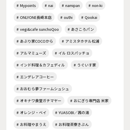
Mypoints
nai
namipan
non-ki
ONLYONE長崎本店
outhi
Qookai
vegi&cafe sunchoQoo
あさころパン
あぶり家COCOから
アミスタホテル松浦
アルマミューズ
イル ロスパッチョ
インド料理＆カフェディル
うぐいす家
エンデレアコーヒー
おおむら夢ファームシュシュ
オキナワ食堂ガチマヤー
おにぎり専門店 米家
オレンジ・ベイ
YUASOBI／茜の湯
お料理やまうえ
お料理茶寮きぶん