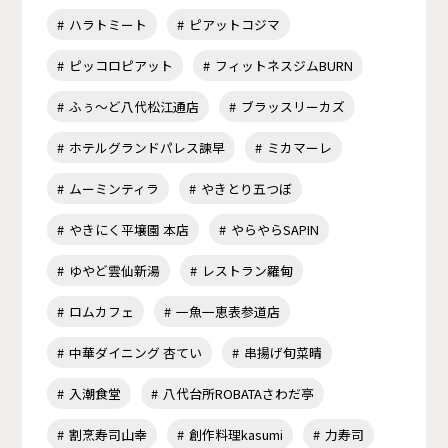
ハラトミート
ピアットコジマ
ピッコロピアット
フィットネスジムBURN
ふぅ～ど八代松江通店
ブラッスリーカズ
ホテルグランドパレス諫早
ミカマーレ
ムーミンティラ
やきとり五つぼ
やきにく平壌園 本店
やらやらSAPIN
ゆやど雲仙新湯
レストラン羅甸
ロムカフェ
一魚一恵表参道店
中華ダイニング 杏てい
串揚げ旬菜晴
入潮食堂
八代台所ROBATAさわだ亭
割烹寿司山幸
創作料理kasumi
力寿司