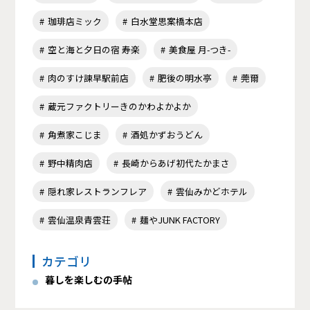
珈琲店ミック
白水堂思案橋本店
空と海と夕日の宿 寿楽
美食屋 月-つき-
肉のすけ諫早駅前店
肥後の明水亭
莞爾
蔵元ファクトリーきのかわよかよか
角煮家こじま
酒処かずおうどん
野中精肉店
長崎からあげ初代たかまさ
隠れ家レストランフレア
雲仙みかどホテル
雲仙温泉青雲荘
麺やJUNK FACTORY
カテゴリ
暮しを楽しむの手帖