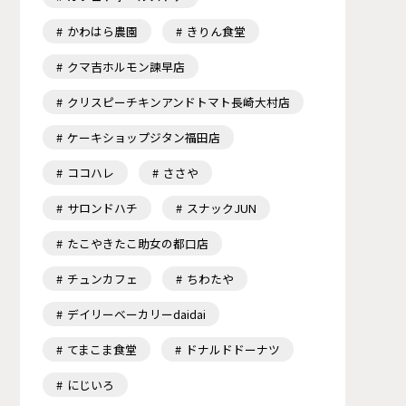
かわはら農園
きりん食堂
クマ吉ホルモン諫早店
クリスピーチキンアンドトマト長崎大村店
ケーキショップジタン福田店
ココハレ
ささや
サロンドハチ
スナックJUN
たこやきたこ助女の都口店
チュンカフェ
ちわたや
デイリーベーカリーdaidai
てまこま食堂
ドナルドドーナツ
にじいろ