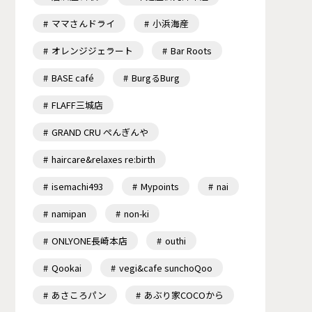
ママさんドライ
小浜海産
オレンジジェラート
Bar Roots
BASE café
BurgるBurg
FLAFF三城店
GRAND CRU ぺんぎんや
haircare&relaxes re:birth
isemachi493
Mypoints
nai
namipan
non-ki
ONLYONE長崎本店
outhi
Qookai
vegi&cafe sunchoQoo
あさころパン
あぶり家COCOから