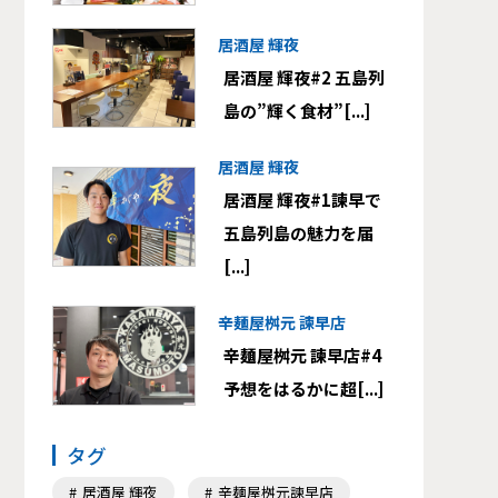
居酒屋 輝夜
居酒屋 輝夜#2 五島列
島の”輝く食材”[...]
居酒屋 輝夜
居酒屋 輝夜#1諫早で
五島列島の魅力を届
[...]
辛麺屋桝元 諫早店
辛麺屋桝元 諫早店#4
予想をはるかに超[...]
タグ
居酒屋 輝夜
辛麺屋桝元諫早店