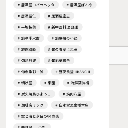
居酒屋コバラヘッタ
居酒屋ばんや
居酒屋仁
居酒屋座忘
平坂製薬
新中国料理 謙張
旅亭半水盧
旅庭福の小径
旅館國崎
旬の肴菜よね田
旬彩丹波
旬彩葉琉舟
旬魚季彩一誠
昼夜食堂HIKANCHI
朝げ屋
東園
海鮮蒸気福
炭火焼鳥ひよっこ
焼肉八屋
珈琲店ミック
白水堂思案橋本店
空と海と夕日の宿 寿楽
美食屋 月-つき-