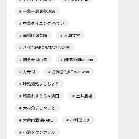
一魚一恵表参道店
中華ダイニング 杏てい
串揚げ旬菜晴
入潮食堂
八代台所ROBATAさわだ亭
割烹寿司山幸
創作料理kasumi
力寿司
合同会社K.T-wanwan
味処湯処よしちょう
和風れすとらん浜田
土井農場
大村角ずしやまと
大衆肉酒場RAKU
小料理まさ
小浜タウンホテル