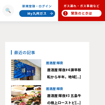
ガス漏れ・ガス事故など
新規登録・ログイン
報
緊急のときは
My九州ガス
最近の記事
居酒屋 輝夜
居酒屋 輝夜#4 諫早移
転から半年。地域[...]
居酒屋 輝夜
居酒屋 輝夜#3 五島牛
の極上ローストビ[...]