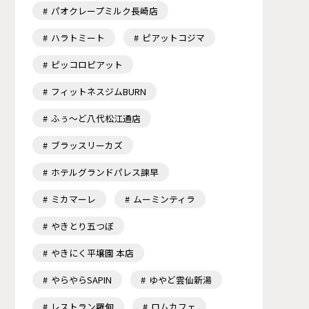
パオクレープミルク長崎店
ハラトミート
ピアットコジマ
ピッコロピアット
フィットネスジムBURN
ふぅ～ど八代松江通店
ブラッスリーカズ
ホテルグランドパレス諫早
ミカマーレ
ムーミンティラ
やきとり五つぼ
やきにく平壌園 本店
やらやらSAPIN
ゆやど雲仙新湯
レストラン羅甸
ロムカフェ