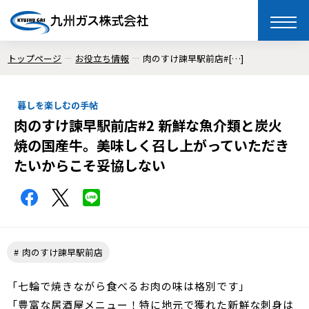
toggle
naviga
トップページ
お役立ち情報
肉のすけ諫早駅前店#[…]
暮しを楽しむの手帖
肉のすけ諫早駅前店#2 新鮮な魚介類と炭火
焼の国産牛。美味しく召し上がっていただき
たいからこそ妥協しない
肉のすけ諫早駅前店
「七輪で焼きながら食べるお肉の味は格別です」
「豊富な居酒屋メニュー！特に地元で獲れた新鮮な刺身は