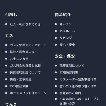
引越し
商品紹介
転入・転出されるとき
キッチン
バスルーム
ガス
リビング
安心・安全
ガスを使用するにあたって
検針と料金メニュー
安全・保安
お支払い方法
ガス料金の計算と比較
保安体制について
託送供給制度について
定期保安調査
供給・工事関連
ガスメーター定期取替作業
CO2排出係数
古いガス管の取り替え作業
ホットメリット住宅ローン
警報器のご案内
小型湯沸かし器・ストーブを
お使いの方
でんき