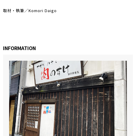
取材・執筆／Komori Daigo
INFORMATION