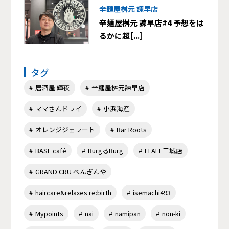
辛麺屋桝元 諫早店
辛麺屋桝元 諫早店#4 予想をは
るかに超[...]
タグ
居酒屋 輝夜
辛麺屋桝元諫早店
ママさんドライ
小浜海産
オレンジジェラート
Bar Roots
BASE café
BurgるBurg
FLAFF三城店
GRAND CRU ぺんぎんや
haircare&relaxes re:birth
isemachi493
Mypoints
nai
namipan
non-ki