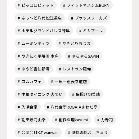
ピッコロピアット
フィットネスジムBURN
ふぅ～ど八代松江通店
ブラッスリーカズ
ホテルグランドパレス諫早
ミカマーレ
ムーミンティラ
やきとり五つぼ
やきにく平壌園 本店
やらやらSAPIN
ゆやど雲仙新湯
レストラン羅甸
ロムカフェ
一魚一恵表参道店
中華ダイニング 杏てい
串揚げ旬菜晴
入潮食堂
八代台所ROBATAさわだ亭
割烹寿司山幸
創作料理kasumi
力寿司
合同会社K.T-wanwan
味処湯処よしちょう