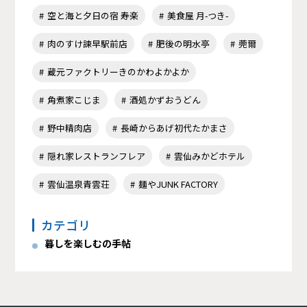
空と海と夕日の宿 寿楽
美食屋 月-つき-
肉のすけ諫早駅前店
肥後の明水亭
莞爾
蔵元ファクトリーきのかわよかよか
角煮家こじま
酒処かずおうどん
野中精肉店
長崎からあげ初代たかまさ
隠れ家レストランフレア
雲仙みかどホテル
雲仙温泉青雲荘
麺やJUNK FACTORY
カテゴリ
暮しを楽しむの手帖