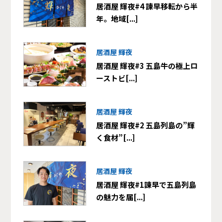
居酒屋 輝夜#4 諫早移転から半
年。地域[...]
居酒屋 輝夜
居酒屋 輝夜#3 五島牛の極上ロ
ーストビ[...]
居酒屋 輝夜
居酒屋 輝夜#2 五島列島の”輝
く食材”[...]
居酒屋 輝夜
居酒屋 輝夜#1諫早で五島列島
の魅力を届[...]