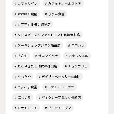
カフェサパン
カフェトポールストア
かわはら農園
きりん食堂
クマ吉ホルモン諫早店
クリスピーチキンアンドトマト長崎大村店
ケーキショップジタン福田店
ココハレ
ささや
サロンドハチ
スナックJUN
たこやきたこ助女の都口店
チュンカフェ
ちわたや
デイリーベーカリーdaidai
てまこま食堂
ドナルドドーナツ
にじいろ
パオクレープミルク長崎店
ハラトミート
ピアットコジマ