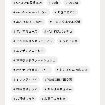
ONLYONE長崎本店
outhi
Qookai
vegi&cafe sunchoQoo
あさころパン
あぶり家COCOから
アミスタホテル松浦
アルマミューズ
イル ロスパッチョ
インド料理＆カフェディル
うぐいす家
エンデレアコーヒー
おおむら夢ファームシュシュ
オキナワ食堂ガチマヤー
おにぎり専門店 米家
オレンジ・ベイ
YUASOBI／茜の湯
お料理やまうえ
お料理茶寮きぶん
お茶処しまだ
お菓子のかわた