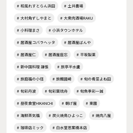
和風れすとらん浜田
土井農場
大村角ずしやまと
大衆肉酒場RAKU
小料理まさ
小浜タウンホテル
居酒屋コバラヘッタ
居酒屋ばんや
居酒屋仁
居酒屋座忘
平坂製薬
新中国料理 謙張
旅亭半水盧
旅庭福の小径
旅館國崎
旬の肴菜よね田
旬彩丹波
旬彩葉琉舟
旬魚季彩一誠
昼夜食堂HIKANCHI
朝げ屋
東園
海鮮蒸気福
炭火焼鳥ひよっこ
焼肉八屋
珈琲店ミック
白水堂思案橋本店