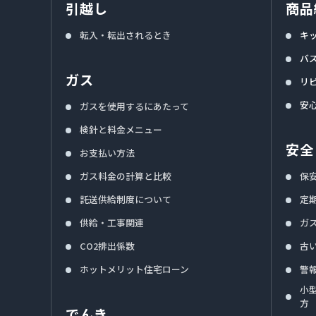
引越し
商品
転入・転出されるとき
キ
バ
ガス
リ
安
ガスを使用するにあたって
検針と料金メニュー
安全
お支払い方法
ガス料金の計算と比較
保
託送供給制度について
定
供給・工事関連
ガ
CO2排出係数
古
ホットメリット住宅ローン
警
小
方
でんき