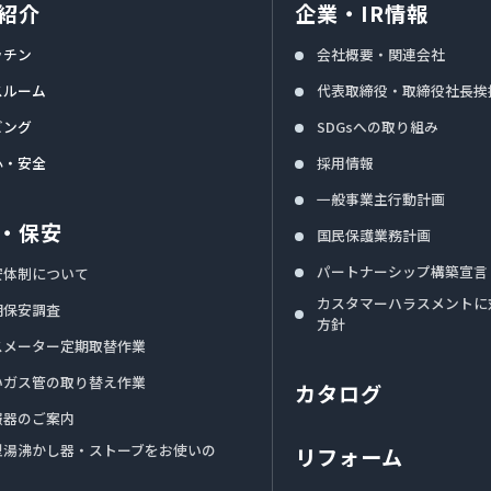
紹介
企業・IR情報
ッチン
会社概要・関連会社
スルーム
代表取締役・取締役社長挨
ビング
SDGsへの取り組み
心・安全
採用情報
一般事業主行動計画
・保安
国民保護業務計画
パートナーシップ構築宣言
安体制について
カスタマーハラスメントに
期保安調査
方針
スメーター定期取替作業
いガス管の取り替え作業
カタログ
報器のご案内
型湯沸かし器・ストーブをお使いの
リフォーム