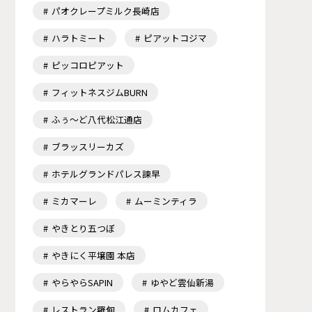
パオクレープミルク長崎店
ハラトミート
ピアットコジマ
ピッコロピアット
フィットネスジムBURN
ふぅ～ど八代松江通店
ブラッスリーカズ
ホテルグランドパレス諫早
ミカマーレ
ムーミンティラ
やきとり五つぼ
やきにく平壌園 本店
やらやらSAPIN
ゆやど雲仙新湯
レストラン羅甸
ロムカフェ