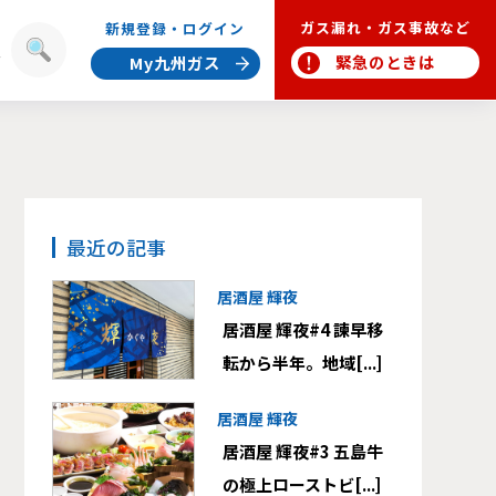
ガス漏れ・ガス事故など
新規登録・ログイン
報
緊急のときは
My九州ガス
最近の記事
居酒屋 輝夜
居酒屋 輝夜#4 諫早移
転から半年。地域[...]
居酒屋 輝夜
居酒屋 輝夜#3 五島牛
の極上ローストビ[...]