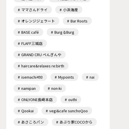
ママさんドライ
小浜海産
オレンジジェラート
Bar Roots
BASE café
BurgるBurg
FLAFF三城店
GRAND CRU ぺんぎんや
haircare&relaxes re:birth
isemachi493
Mypoints
nai
namipan
non-ki
ONLYONE長崎本店
outhi
Qookai
vegi&cafe sunchoQoo
あさころパン
あぶり家COCOから