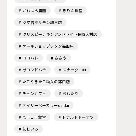
かわはら農園
きりん食堂
クマ吉ホルモン諫早店
クリスピーチキンアンドトマト長崎大村店
ケーキショップジタン福田店
ココハレ
ささや
サロンドハチ
スナックJUN
たこやきたこ助女の都口店
チュンカフェ
ちわたや
デイリーベーカリーdaidai
てまこま食堂
ドナルドドーナツ
にじいろ