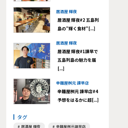
居酒屋 輝夜
居酒屋 輝夜#2 五島列
島の”輝く食材”[...]
居酒屋 輝夜
居酒屋 輝夜#1諫早で
五島列島の魅力を届
[...]
辛麺屋桝元 諫早店
辛麺屋桝元 諫早店#4
予想をはるかに超[...]
タグ
居酒屋 輝夜
辛麺屋桝元諫早店