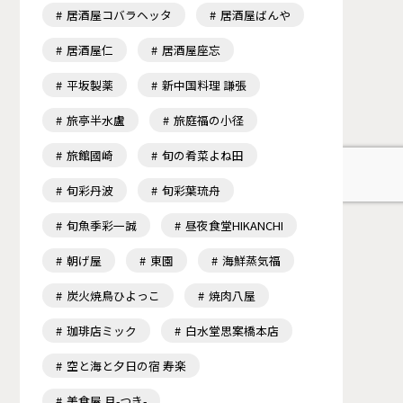
居酒屋コバラヘッタ
居酒屋ばんや
居酒屋仁
居酒屋座忘
平坂製薬
新中国料理 謙張
旅亭半水盧
旅庭福の小径
旅館國崎
旬の肴菜よね田
旬彩丹波
旬彩葉琉舟
旬魚季彩一誠
昼夜食堂HIKANCHI
朝げ屋
東園
海鮮蒸気福
炭火焼鳥ひよっこ
焼肉八屋
珈琲店ミック
白水堂思案橋本店
空と海と夕日の宿 寿楽
美食屋 月-つき-