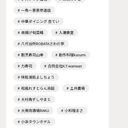
一魚一恵表参道店
中華ダイニング 杏てい
串揚げ旬菜晴
入潮食堂
八代台所ROBATAさわだ亭
割烹寿司山幸
創作料理kasumi
力寿司
合同会社K.T-wanwan
味処湯処よしちょう
和風れすとらん浜田
土井農場
大村角ずしやまと
大衆肉酒場RAKU
小料理まさ
小浜タウンホテル