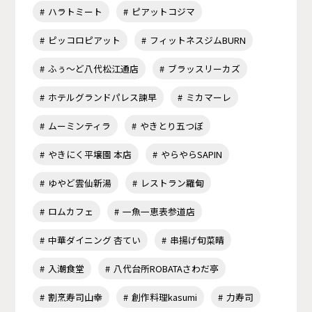
ハラトミート
ピアットコジマ
ピッコロピアット
フィットネスジムBURN
ふぅ～ど八代松江通店
ブラッスリーカズ
ホテルグランドパレス諫早
ミカマーレ
ムーミンティラ
やきとり五つぼ
やきにく平壌園 本店
やらやらSAPIN
ゆやど雲仙新湯
レストラン羅甸
ロムカフェ
一魚一恵表参道店
中華ダイニング 杏てい
串揚げ旬菜晴
入潮食堂
八代台所ROBATAさわだ亭
割烹寿司山幸
創作料理kasumi
力寿司