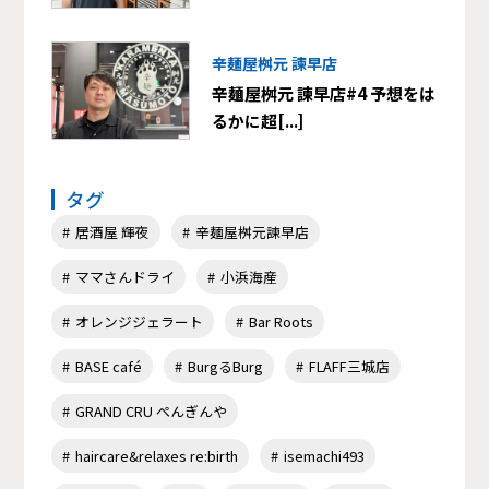
辛麺屋桝元 諫早店
辛麺屋桝元 諫早店#4 予想をは
るかに超[...]
タグ
居酒屋 輝夜
辛麺屋桝元諫早店
ママさんドライ
小浜海産
オレンジジェラート
Bar Roots
BASE café
BurgるBurg
FLAFF三城店
GRAND CRU ぺんぎんや
haircare&relaxes re:birth
isemachi493