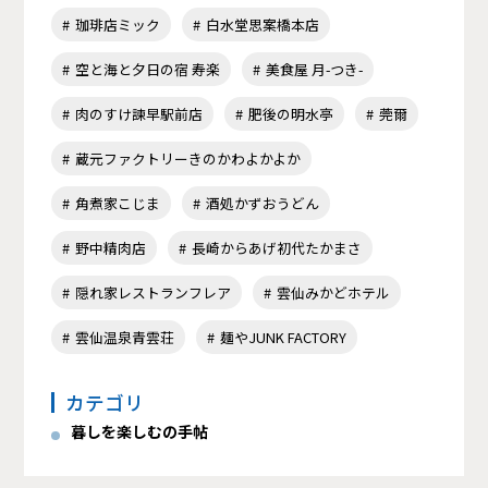
珈琲店ミック
白水堂思案橋本店
空と海と夕日の宿 寿楽
美食屋 月-つき-
肉のすけ諫早駅前店
肥後の明水亭
莞爾
蔵元ファクトリーきのかわよかよか
角煮家こじま
酒処かずおうどん
野中精肉店
長崎からあげ初代たかまさ
隠れ家レストランフレア
雲仙みかどホテル
雲仙温泉青雲荘
麺やJUNK FACTORY
カテゴリ
暮しを楽しむの手帖