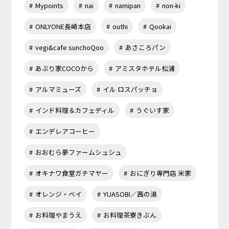
Mypoints
nai
namipan
non-ki
ONLYONE長崎本店
outhi
Qookai
vegi&cafe sunchoQoo
あさころパン
あぶり家COCOから
アミスタホテル松浦
アルマミューズ
イル ロスパッチョ
インド料理＆カフェディル
うぐいす家
エンデレアコーヒー
おおむら夢ファームシュシュ
オキナワ食堂ガチマヤー
おにぎり専門店 米家
オレンジ・ベイ
YUASOBI／茜の湯
お料理やまうえ
お料理茶寮きぶん