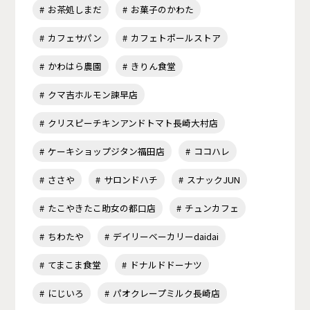
お茶処しまだ
お菓子のかわた
カフェサパン
カフェトポールストア
かわはら農園
きりん食堂
クマ吉ホルモン諫早店
クリスピーチキンアンドトマト長崎大村店
ケーキショップジタン福田店
ココハレ
ささや
サロンドハチ
スナックJUN
たこやきたこ助女の都口店
チュンカフェ
ちわたや
デイリーベーカリーdaidai
てまこま食堂
ドナルドドーナツ
にじいろ
パオクレープミルク長崎店