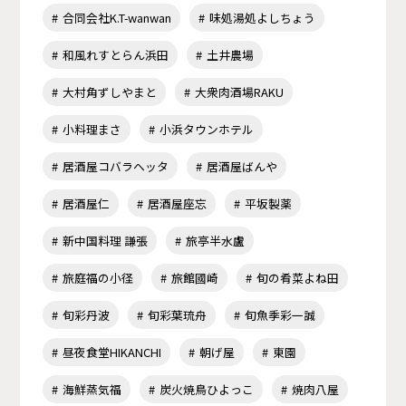
合同会社K.T-wanwan
味処湯処よしちょう
和風れすとらん浜田
土井農場
大村角ずしやまと
大衆肉酒場RAKU
小料理まさ
小浜タウンホテル
居酒屋コバラヘッタ
居酒屋ばんや
居酒屋仁
居酒屋座忘
平坂製薬
新中国料理 謙張
旅亭半水盧
旅庭福の小径
旅館國崎
旬の肴菜よね田
旬彩丹波
旬彩葉琉舟
旬魚季彩一誠
昼夜食堂HIKANCHI
朝げ屋
東園
海鮮蒸気福
炭火焼鳥ひよっこ
焼肉八屋