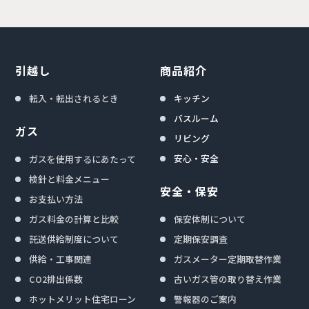
引越し
商品紹介
転入・転出されるとき
キッチン
バスルーム
ガス
リビング
安心・安全
ガスを使用するにあたって
検針と料金メニュー
安全・保安
お支払い方法
ガス料金の計算と比較
保安体制について
託送供給制度について
定期保安調査
供給・工事関連
ガスメーター定期取替作業
CO2排出係数
古いガス管の取り替え作業
ホットメリット住宅ローン
警報器のご案内