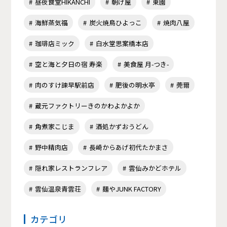
昼夜食堂HIKANCHI
朝げ屋
東園
海鮮蒸気福
炭火焼鳥ひよっこ
焼肉八屋
珈琲店ミック
白水堂思案橋本店
空と海と夕日の宿 寿楽
美食屋 月-つき-
肉のすけ諫早駅前店
肥後の明水亭
莞爾
蔵元ファクトリーきのかわよかよか
角煮家こじま
酒処かずおうどん
野中精肉店
長崎からあげ初代たかまさ
隠れ家レストランフレア
雲仙みかどホテル
雲仙温泉青雲荘
麺やJUNK FACTORY
カテゴリ