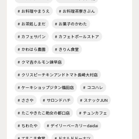
お料理やまうえ
お料理茶寮きぶん
お茶処しまだ
お菓子のかわた
カフェサパン
カフェトポールストア
かわはら農園
きりん食堂
クマ吉ホルモン諫早店
クリスピーチキンアンドトマト長崎大村店
ケーキショップジタン福田店
ココハレ
ささや
サロンドハチ
スナックJUN
たこやきたこ助女の都口店
チュンカフェ
ちわたや
デイリーベーカリーdaidai
てまこま食堂
ドナルドドーナツ