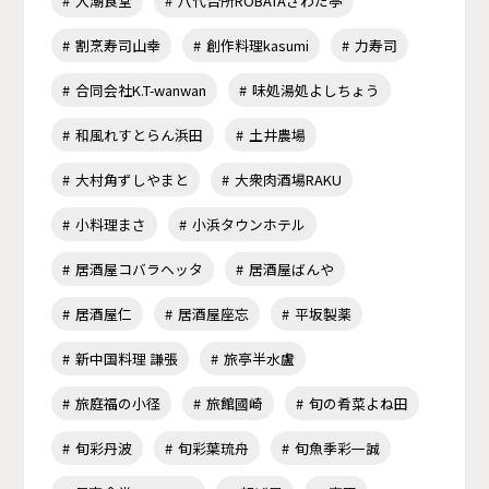
入潮食堂
八代台所ROBATAさわだ亭
割烹寿司山幸
創作料理kasumi
力寿司
合同会社K.T-wanwan
味処湯処よしちょう
和風れすとらん浜田
土井農場
大村角ずしやまと
大衆肉酒場RAKU
小料理まさ
小浜タウンホテル
居酒屋コバラヘッタ
居酒屋ばんや
居酒屋仁
居酒屋座忘
平坂製薬
新中国料理 謙張
旅亭半水盧
旅庭福の小径
旅館國崎
旬の肴菜よね田
旬彩丹波
旬彩葉琉舟
旬魚季彩一誠