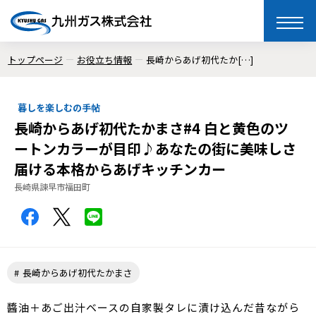
toggle
naviga
トップページ
お役立ち情報
長崎からあげ初代たか[…]
暮しを楽しむの手帖
長崎からあげ初代たかまさ#4 白と黄色のツ
ートンカラーが目印♪あなたの街に美味しさ
届ける本格からあげキッチンカー
長崎県諫早市福田町
長崎からあげ初代たかまさ
醬油＋あご出汁ベースの自家製タレに漬け込んだ昔ながら