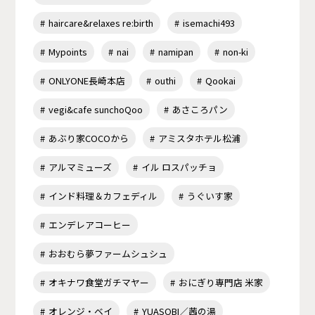
haircare&relaxes re:birth
isemachi493
Mypoints
nai
namipan
non-ki
ONLYONE長崎本店
outhi
Qookai
vegi&cafe sunchoQoo
あさころパン
あぶり家COCOから
アミスタホテル松浦
アルマミューズ
イル ロスパッチョ
インド料理＆カフェディル
うぐいす家
エンデレアコーヒー
おおむら夢ファームシュシュ
オキナワ食堂ガチマヤー
おにぎり専門店 米家
オレンジ・ベイ
YUASOBI／茜の湯