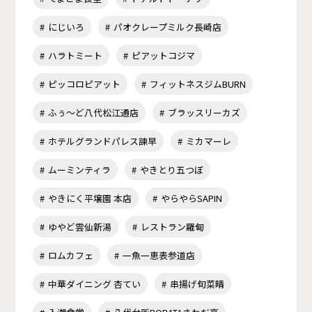
にじいろ
パオクレープミルク長崎店
ハラトミート
ピアットコジマ
ピッコロピアット
フィットネスジムBURN
ふぅ～ど八代松江通店
ブラッスリーカズ
ホテルグランドパレス諫早
ミカマーレ
ムーミンティラ
やきとり五つぼ
やきにく平壌園 本店
やらやらSAPIN
ゆやど雲仙新湯
レストラン羅甸
ロムカフェ
一魚一恵表参道店
中華ダイニング 杏てい
串揚げ旬菜晴