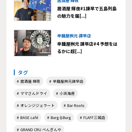
居酒屋 輝夜
居酒屋 輝夜#1諫早で五島列島
の魅力を届[...]
辛麺屋桝元 諫早店
辛麺屋桝元 諫早店#4 予想をは
るかに超[...]
タグ
居酒屋 輝夜
辛麺屋桝元諫早店
ママさんドライ
小浜海産
オレンジジェラート
Bar Roots
BASE café
BurgるBurg
FLAFF三城店
GRAND CRU ぺんぎんや