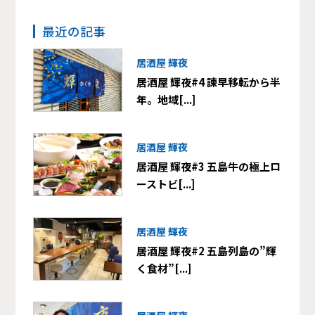
最近の記事
居酒屋 輝夜
居酒屋 輝夜#4 諫早移転から半
年。地域[...]
居酒屋 輝夜
居酒屋 輝夜#3 五島牛の極上ロ
ーストビ[...]
居酒屋 輝夜
居酒屋 輝夜#2 五島列島の”輝
く食材”[...]