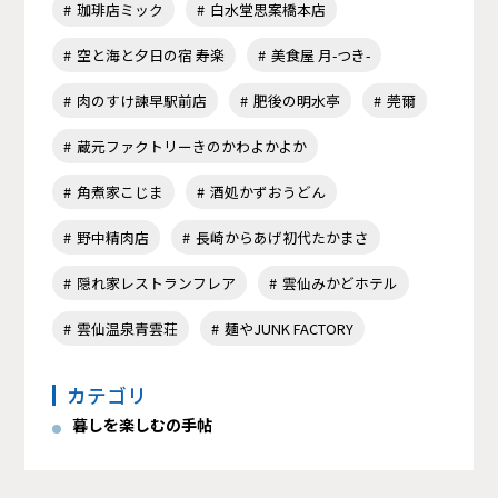
珈琲店ミック
白水堂思案橋本店
空と海と夕日の宿 寿楽
美食屋 月-つき-
肉のすけ諫早駅前店
肥後の明水亭
莞爾
蔵元ファクトリーきのかわよかよか
角煮家こじま
酒処かずおうどん
野中精肉店
長崎からあげ初代たかまさ
隠れ家レストランフレア
雲仙みかどホテル
雲仙温泉青雲荘
麺やJUNK FACTORY
カテゴリ
暮しを楽しむの手帖