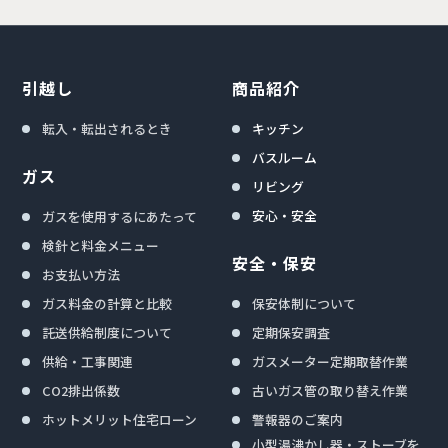
引越し
商品紹介
転入・転出されるとき
キッチン
バスルーム
ガス
リビング
安心・安全
ガスを使用するにあたって
検針と料金メニュー
安全・保安
お支払い方法
ガス料金の計算と比較
保安体制について
託送供給制度について
定期保安調査
供給・工事関連
ガスメーター定期取替作業
CO2排出係数
古いガス管の取り替え作業
ホットメリット住宅ローン
警報器のご案内
小型湯沸かし器・ストーブを