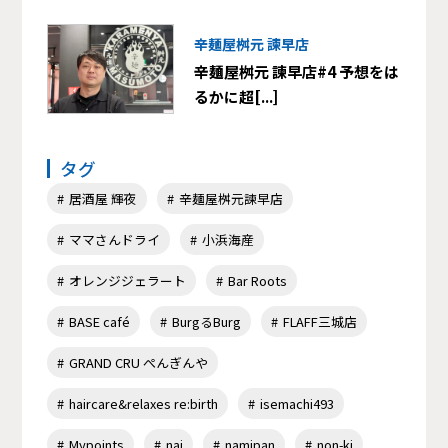
辛麺屋桝元 諫早店
辛麺屋桝元 諫早店#4 予想をは
るかに超[...]
タグ
居酒屋 輝夜
辛麺屋桝元諫早店
ママさんドライ
小浜海産
オレンジジェラート
Bar Roots
BASE café
BurgるBurg
FLAFF三城店
GRAND CRU ぺんぎんや
haircare&relaxes re:birth
isemachi493
Mypoints
nai
namipan
non-ki