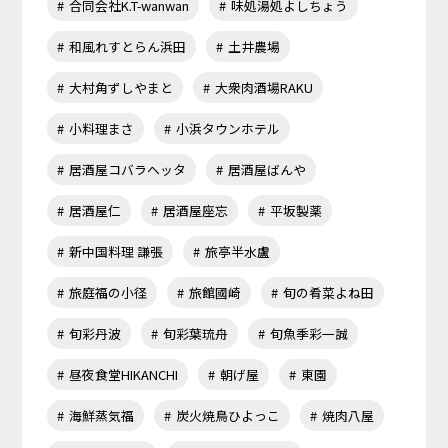
合同会社K.T-wanwan
味処湯処よしちょう
和風れすとらん浜田
土井農場
大村角ずしやまと
大衆肉酒場RAKU
小料理まさ
小浜タウンホテル
居酒屋コバラヘッタ
居酒屋ばんや
居酒屋仁
居酒屋座忘
平坂製薬
新中国料理 謙張
旅亭半水盧
旅庭福の小径
旅館國崎
旬の肴菜よね田
旬彩丹波
旬彩葉琉舟
旬魚季彩一誠
昼夜食堂HIKANCHI
朝げ屋
東園
海鮮蒸気福
炭火焼鳥ひよっこ
焼肉八屋