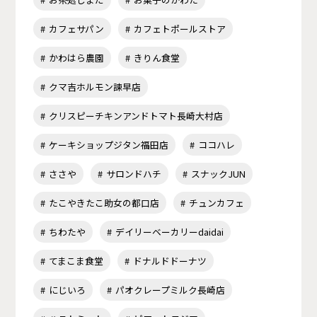
カフェサパン
カフェトポールストア
かわはら農園
きりん食堂
クマ吉ホルモン諫早店
クリスピーチキンアンドトマト長崎大村店
ケーキショップジタン福田店
ココハレ
ささや
サロンドハチ
スナックJUN
たこやきたこ助女の都口店
チュンカフェ
ちわたや
デイリーベーカリーdaidai
てまこま食堂
ドナルドドーナツ
にじいろ
パオクレープミルク長崎店