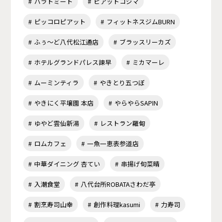
ハラトミート
ピアットコジマ
ピッコロピアット
フィットネスジムBURN
ふぅ～ど八代松江通店
ブラッスリーカズ
ホテルグランドパレス諫早
ミカマーレ
ムーミンティラ
やきとり五つぼ
やきにく平壌園 本店
やらやらSAPIN
ゆやど雲仙新湯
レストラン羅甸
ロムカフェ
一魚一恵表参道店
中華ダイニング 杏てい
串揚げ旬菜晴
入潮食堂
八代台所ROBATAさわだ亭
割烹寿司山幸
創作料理kasumi
力寿司