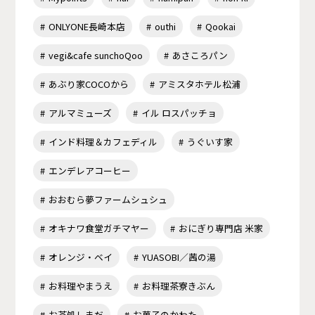
ONLYONE長崎本店
outhi
Qookai
vegi&cafe sunchoQoo
あさころパン
あぶり家COCOから
アミスタホテル松浦
アルマミューズ
イル ロスパッチョ
インド料理＆カフェディル
うぐいす家
エンデレアコーヒー
おおむら夢ファームシュシュ
オキナワ食堂ガチマヤー
おにぎり専門店 米家
オレンジ・ベイ
YUASOBI／茜の湯
お料理やまうえ
お料理茶寮きぶん
お茶処しまだ
お菓子のかわた