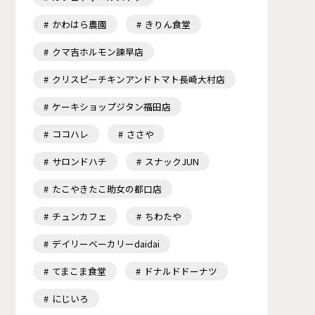
かわはら農園
きりん食堂
クマ吉ホルモン諫早店
クリスピーチキンアンドトマト長崎大村店
ケーキショップジタン福田店
ココハレ
ささや
サロンドハチ
スナックJUN
たこやきたこ助女の都口店
チュンカフェ
ちわたや
デイリーベーカリーdaidai
てまこま食堂
ドナルドドーナツ
にじいろ