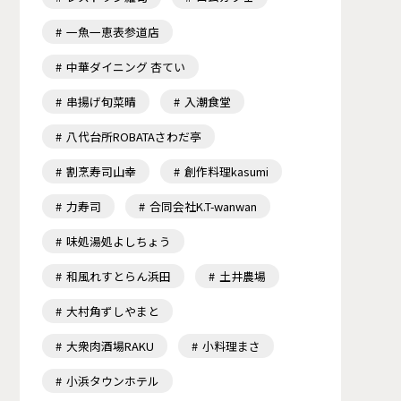
一魚一恵表参道店
中華ダイニング 杏てい
串揚げ旬菜晴
入潮食堂
八代台所ROBATAさわだ亭
割烹寿司山幸
創作料理kasumi
力寿司
合同会社K.T-wanwan
味処湯処よしちょう
和風れすとらん浜田
土井農場
大村角ずしやまと
大衆肉酒場RAKU
小料理まさ
小浜タウンホテル