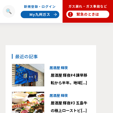
ガス漏れ・ガス事故など
新規登録・ログイン
報
緊急のときは
My九州ガス
最近の記事
居酒屋 輝夜
居酒屋 輝夜#4 諫早移
転から半年。地域[...]
居酒屋 輝夜
居酒屋 輝夜#3 五島牛
の極上ローストビ[...]