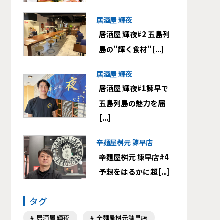
居酒屋 輝夜
居酒屋 輝夜#2 五島列
島の”輝く食材”[...]
居酒屋 輝夜
居酒屋 輝夜#1諫早で
五島列島の魅力を届
[...]
辛麺屋桝元 諫早店
辛麺屋桝元 諫早店#4
予想をはるかに超[...]
タグ
居酒屋 輝夜
辛麺屋桝元諫早店