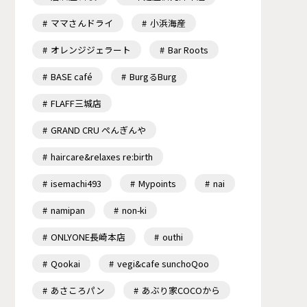
ママさんドライ
小浜海産
オレンジジェラート
Bar Roots
BASE café
BurgるBurg
FLAFF三城店
GRAND CRU ぺんぎんや
haircare&relaxes re:birth
isemachi493
Mypoints
nai
namipan
non-ki
ONLYONE長崎本店
outhi
Qookai
vegi&cafe sunchoQoo
あさころパン
あぶり家COCOから