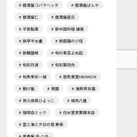
居酒屋コバラヘッタ
居酒屋ばんや
居酒屋仁
居酒屋座忘
平坂製薬
新中国料理 謙張
旅亭半水盧
旅庭福の小径
旅館國崎
旬の肴菜よね田
旬彩丹波
旬彩葉琉舟
旬魚季彩一誠
昼夜食堂HIKANCHI
朝げ屋
東園
海鮮蒸気福
炭火焼鳥ひよっこ
焼肉八屋
珈琲店ミック
白水堂思案橋本店
空と海と夕日の宿 寿楽
美食屋 月-つき-