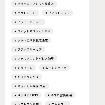
パオクレープミルク長崎店
ハラトミート
ピアットコジマ
ピッコロピアット
フィットネスジムBURN
ふぅ～ど八代松江通店
ブラッスリーカズ
ホテルグランドパレス諫早
ミカマーレ
ムーミンティラ
やきとり五つぼ
やきにく平壌園 本店
やらやらSAPIN
ゆやど雲仙新湯
レストラン羅甸
ロムカフェ