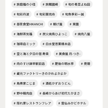
旅庭福の小径
旅館國崎
旬の肴菜よね田
旬彩丹波
旬彩葉琉舟
旬魚季彩一誠
昼夜食堂HIKANCHI
朝げ屋
東園
海鮮蒸気福
炭火焼鳥ひよっこ
焼肉八屋
珈琲店ミック
白水堂思案橋本店
空と海と夕日の宿 寿楽
美食屋 月-つき-
肉のすけ諫早駅前店
肥後の明水亭
莞爾
蔵元ファクトリーきのかわよかよか
角煮家こじま
酒処かずおうどん
野中精肉店
長崎からあげ初代たかまさ
隠れ家レストランフレア
雲仙みかどホテル