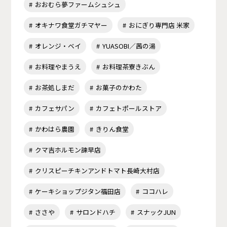
おおむら夢ファームシュシュ
オキナワ食堂ガチマヤー
おにぎり専門店 米家
オレンジ・ベイ
YUASOBI／茜の湯
お料理やまうえ
お料理茶寮きぶん
お茶処しまだ
お菓子のかわた
カフェサパン
カフェトポールストア
かわはら農園
きりん食堂
クマ吉ホルモン諫早店
クリスピーチキンアンドトマト長崎大村店
ケーキショップジタン福田店
ココハレ
ささや
サロンドハチ
スナックJUN