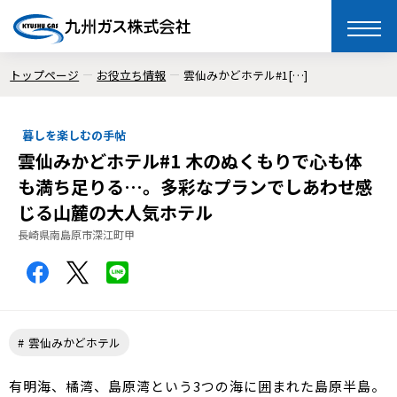
toggle
naviga
トップページ
お役立ち情報
雲仙みかどホテル#1[…]
暮しを楽しむの手帖
雲仙みかどホテル#1 木のぬくもりで心も体
も満ち足りる…。多彩なプランでしあわせ感
じる山麓の大人気ホテル
長崎県南島原市深江町甲
雲仙みかどホテル
有明海、橘湾、島原湾という3つの海に囲まれた島原半島。