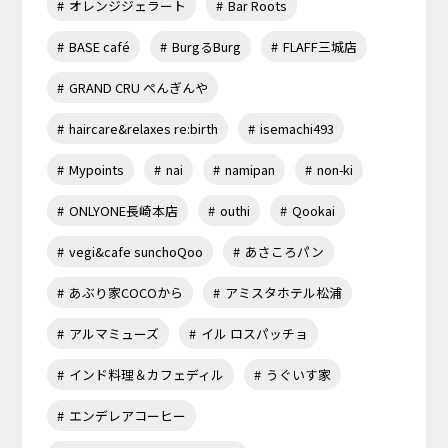
オレンジジェラート
Bar Roots
BASE café
BurgるBurg
FLAFF三城店
GRAND CRU ぺんぎんや
haircare&relaxes re:birth
isemachi493
Mypoints
nai
namipan
non-ki
ONLYONE長崎本店
outhi
Qookai
vegi&cafe sunchoQoo
あさころパン
あぶり家COCOから
アミスタホテル松浦
アルマミューズ
イル ロスパッチョ
インド料理＆カフェディル
うぐいす家
エンデレアコーヒー