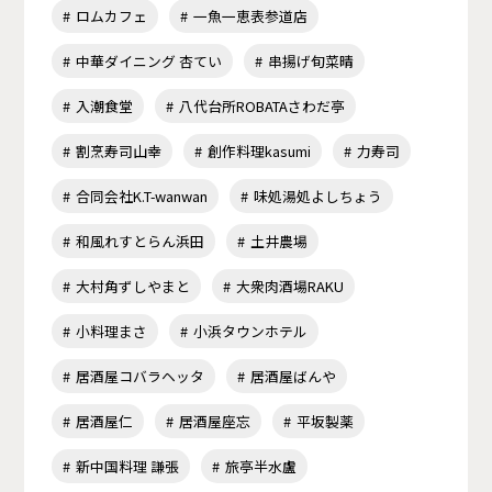
ロムカフェ
一魚一恵表参道店
中華ダイニング 杏てい
串揚げ旬菜晴
入潮食堂
八代台所ROBATAさわだ亭
割烹寿司山幸
創作料理kasumi
力寿司
合同会社K.T-wanwan
味処湯処よしちょう
和風れすとらん浜田
土井農場
大村角ずしやまと
大衆肉酒場RAKU
小料理まさ
小浜タウンホテル
居酒屋コバラヘッタ
居酒屋ばんや
居酒屋仁
居酒屋座忘
平坂製薬
新中国料理 謙張
旅亭半水盧