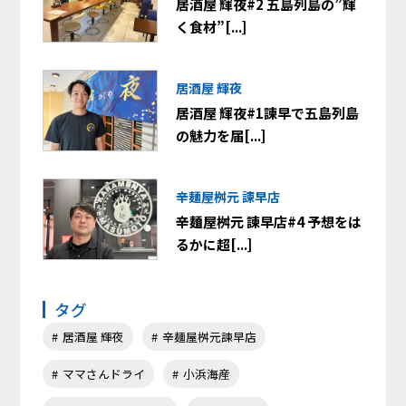
居酒屋 輝夜#2 五島列島の”輝
く食材”[...]
居酒屋 輝夜
居酒屋 輝夜#1諫早で五島列島
の魅力を届[...]
辛麺屋桝元 諫早店
辛麺屋桝元 諫早店#4 予想をは
るかに超[...]
タグ
居酒屋 輝夜
辛麺屋桝元諫早店
ママさんドライ
小浜海産