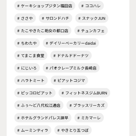
ケーキショップジタン福田店
ココハレ
ささや
サロンドハチ
スナックJUN
たこやきたこ助女の都口店
チュンカフェ
ちわたや
デイリーベーカリーdaidai
てまこま食堂
ドナルドドーナツ
にじいろ
パオクレープミルク長崎店
ハラトミート
ピアットコジマ
ピッコロピアット
フィットネスジムBURN
ふぅ～ど八代松江通店
ブラッスリーカズ
ホテルグランドパレス諫早
ミカマーレ
ムーミンティラ
やきとり五つぼ