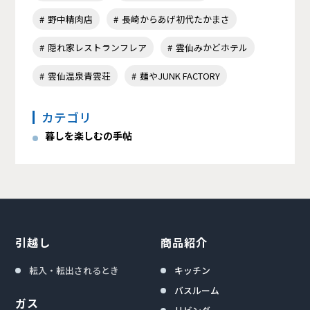
野中精肉店
長崎からあげ初代たかまさ
隠れ家レストランフレア
雲仙みかどホテル
雲仙温泉青雲荘
麺やJUNK FACTORY
カテゴリ
暮しを楽しむの手帖
引越し
商品紹介
転入・転出されるとき
キッチン
バスルーム
ガス