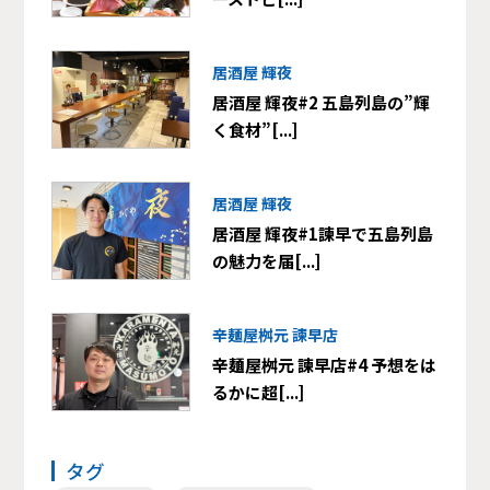
居酒屋 輝夜
居酒屋 輝夜#2 五島列島の”輝
く食材”[...]
居酒屋 輝夜
居酒屋 輝夜#1諫早で五島列島
の魅力を届[...]
辛麺屋桝元 諫早店
辛麺屋桝元 諫早店#4 予想をは
るかに超[...]
タグ