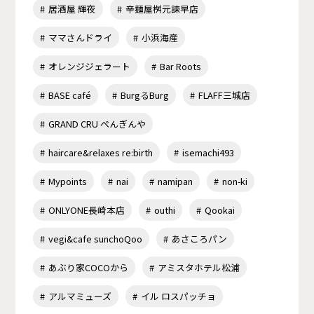
居酒屋 輝夜
辛麺屋桝元諫早店
ママさんドライ
小浜海産
オレンジジェラート
Bar Roots
BASE café
BurgるBurg
FLAFF三城店
GRAND CRU ぺんぎんや
haircare&relaxes re:birth
isemachi493
Mypoints
nai
namipan
non-ki
ONLYONE長崎本店
outhi
Qookai
vegi&cafe sunchoQoo
あさころパン
あぶり家COCOから
アミスタホテル松浦
アルマミューズ
イル ロスパッチョ