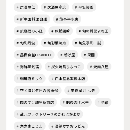
居酒屋仁
居酒屋座忘
平坂製薬
新中国料理 謙張
旅亭半水盧
旅庭福の小径
旅館國崎
旬の肴菜よね田
旬彩丹波
旬彩葉琉舟
旬魚季彩一誠
昼夜食堂HIKANCHI
朝げ屋
東園
海鮮蒸気福
炭火焼鳥ひよっこ
焼肉八屋
珈琲店ミック
白水堂思案橋本店
空と海と夕日の宿 寿楽
美食屋 月-つき-
肉のすけ諫早駅前店
肥後の明水亭
莞爾
蔵元ファクトリーきのかわよかよか
角煮家こじま
酒処かずおうどん