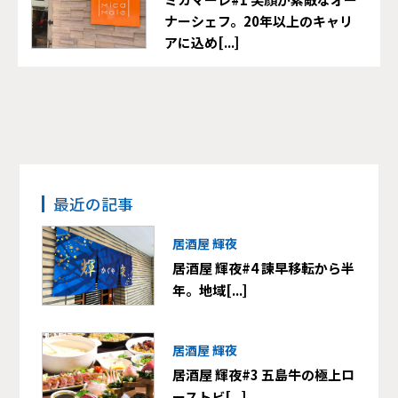
ナーシェフ。20年以上のキャリ
アに込め[...]
最近の記事
居酒屋 輝夜
居酒屋 輝夜#4 諫早移転から半
年。地域[...]
居酒屋 輝夜
居酒屋 輝夜#3 五島牛の極上ロ
ーストビ[...]