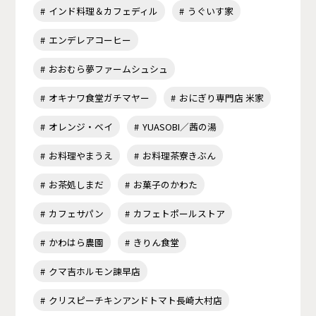
インド料理＆カフェディル
うぐいす家
エンデレアコーヒー
おおむら夢ファームシュシュ
オキナワ食堂ガチマヤー
おにぎり専門店 米家
オレンジ・ベイ
YUASOBI／茜の湯
お料理やまうえ
お料理茶寮きぶん
お茶処しまだ
お菓子のかわた
カフェサパン
カフェトポールストア
かわはら農園
きりん食堂
クマ吉ホルモン諫早店
クリスピーチキンアンドトマト長崎大村店