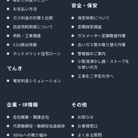
安全・保安
お支払い方法
ガス料金の計算と比較
保安体制について
託送供給制度について
定期保安調査
供給・工事関連
ガスメーター定期取替作業
CO2排出係数
古いガス管の取り替え作業
ホットメリット住宅ローン
警報器のご案内
小型湯沸かし器・ストーブを
お使いの方
でんき
工事をご予定の方へ
電気料金シミュレーション
企業・IR情報
その他
会社概要・関連会社
お知らせ
代表取締役・取締役社長挨拶
お客様窓口
SDGsへの取り組み
よくある質問