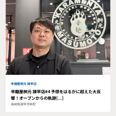
辛麺屋桝元 諫早店
辛麺屋桝元 諫早店#4 予想をはるかに超えた大反
響！オープンからの軌跡[...]
長崎県諫早市幸町