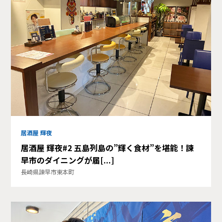
居酒屋 輝夜
居酒屋 輝夜#2 五島列島の”輝く食材”を堪能！諫
早市のダイニングが届[...]
長崎県諫早市東本町