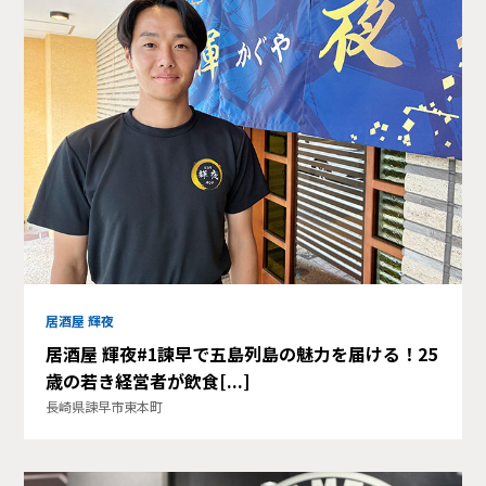
居酒屋 輝夜
居酒屋 輝夜#1諫早で五島列島の魅力を届ける！25
歳の若き経営者が飲食[...]
長崎県諫早市東本町