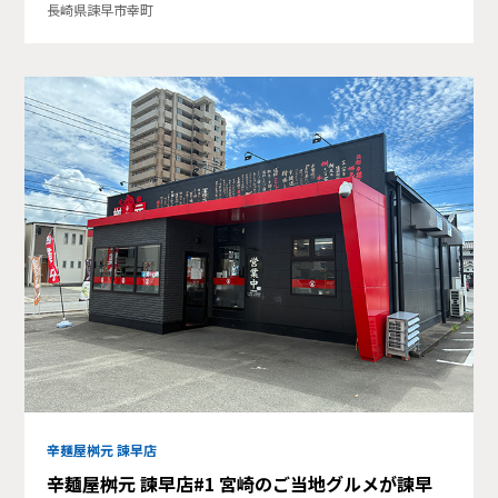
長崎県諫早市幸町
辛麺屋桝元 諫早店
辛麺屋桝元 諫早店#1 宮崎のご当地グルメが諫早