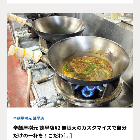
辛麺屋桝元 諫早店
辛麺屋桝元 諫早店#2 無限大のカスタマイズで自分
だけの一杯を！こだわ[...]