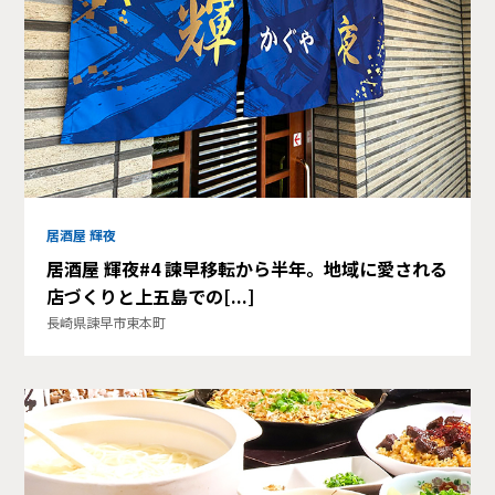
居酒屋 輝夜
居酒屋 輝夜#4 諫早移転から半年。地域に愛される
店づくりと上五島での[...]
長崎県諫早市東本町