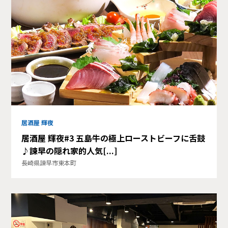
居酒屋 輝夜
居酒屋 輝夜#3 五島牛の極上ローストビーフに舌鼓
♪諫早の隠れ家的人気[...]
長崎県諫早市東本町