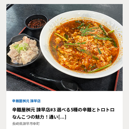
辛麺屋桝元 諫早店
辛麺屋桝元 諫早店#3 選べる5種の辛麺とトロトロ
なんこつの魅力！通い[...]
長崎県諫早市幸町