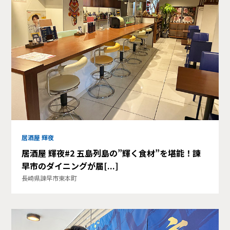
居酒屋 輝夜
居酒屋 輝夜#2 五島列島の”輝く食材”を堪能！諫
早市のダイニングが届[...]
長崎県諫早市東本町