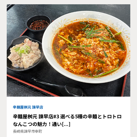
辛麺屋桝元 諫早店
辛麺屋桝元 諫早店#3 選べる5種の辛麺とトロトロ
なんこつの魅力！通い[...]
長崎県諫早市幸町