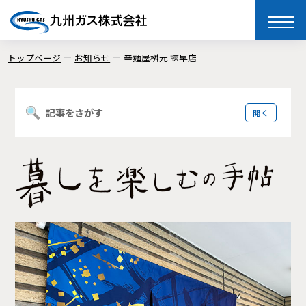
toggle
naviga
トップページ
お知らせ
辛麺屋桝元 諫早店
記事をさがす