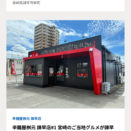
長崎県諫早市幸町
辛麺屋桝元 諫早店
辛麺屋桝元 諫早店#1 宮崎のご当地グルメが諫早