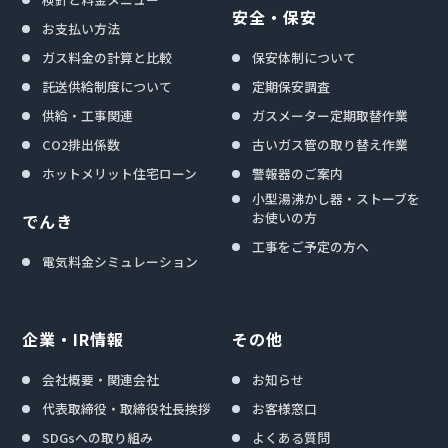
安全・保安
お支払い方法
ガス料金の計算と比較
保安体制について
託送供給制度について
定期保安調査
供給・工事関連
ガスメーター定期取替作業
CO2排出係数
古いガス管の取り替え作業
ホットメリット住宅ローン
警報器のご案内
小型湯沸かし器・ストーブを
お使いの方
でんき
工事をご予定の方へ
電気料金シミュレーション
企業・IR情報
その他
会社概要・関連会社
お知らせ
代表取締役・取締役社長挨拶
お客様窓口
SDGsへの取り組み
よくある質問