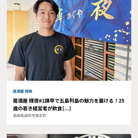
居酒屋 輝夜
居酒屋 輝夜#1諫早で五島列島の魅力を届ける！25
歳の若き経営者が飲食[...]
長崎県諫早市東本町