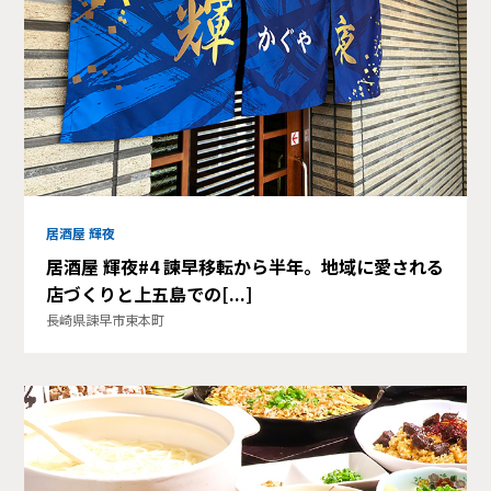
居酒屋 輝夜
居酒屋 輝夜#4 諫早移転から半年。地域に愛される
店づくりと上五島での[...]
長崎県諫早市東本町