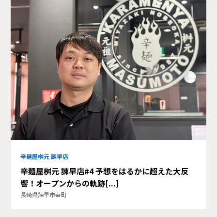
辛麺屋桝元 諫早店
辛麺屋桝元 諫早店#4 予想をはるかに超えた大反
響！オープンからの軌跡[...]
長崎県諫早市幸町