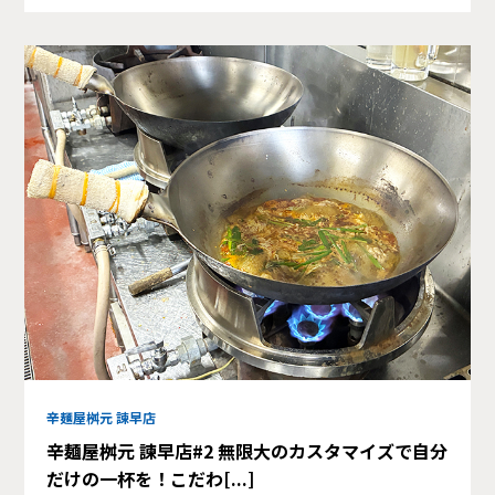
辛麺屋桝元 諫早店
辛麺屋桝元 諫早店#2 無限大のカスタマイズで自分
だけの一杯を！こだわ[...]