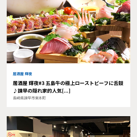
居酒屋 輝夜
居酒屋 輝夜#3 五島牛の極上ローストビーフに舌鼓
♪諫早の隠れ家的人気[...]
長崎県諫早市東本町